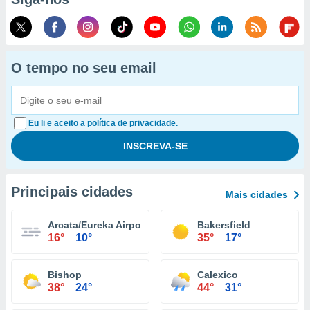
O tempo no seu email
Eu li e aceito a política de privacidade.
Principais cidades
Mais cidades
Arcata/Eureka Airport
Bakersfield
16°
10°
35°
17°
Bishop
Calexico
38°
24°
44°
31°