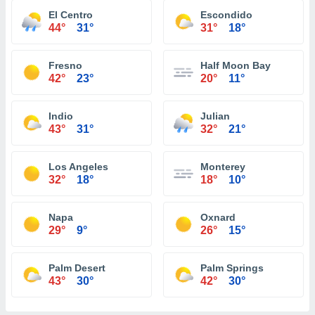
El Centro
Escondido
44°
31°
31°
18°
Fresno
Half Moon Bay
42°
23°
20°
11°
Indio
Julian
43°
31°
32°
21°
Los Angeles
Monterey
32°
18°
18°
10°
Napa
Oxnard
29°
9°
26°
15°
Palm Desert
Palm Springs
43°
30°
42°
30°