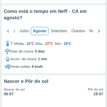
conteúdos.
Como está o tempo em Neff - CA em
ção
agosto
?
ão através
de
,
o
Junho
Julho
Agosto
Setembro
Outubro
Novembro
 e
T. Média :
22°C
Máx.:
27°C
Min:
19°C
dos,
publicidade
Dias de chuva:
0
dias
s, estudos
a e
Acum. de chuva:
1 mm
mento de
Vento médio:
8 km/h
ossos 1199
eiros
Nascer e Pôr do sol
Nascer do sol
Pôr do sol
06:07
19:47