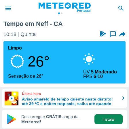
Tempo em Neff - CA
de
10:18
Quinta
...
 da
empo.pt) foi
Limpo
or
26°
is para
e as
 fornecidas
UV
5 Moderado
 qualidade.
Sensação de 26°
FPS
6-10
r a este
s das
opções:
Última hora
Aviso amarelo de tempo quente neste distrito:
ookies e
até 39 ºC e noites tropicais; saiba até quando
 forma
Descarregue
GRÁTIS
a app da
Instalar
e digital
Meteored!
da,