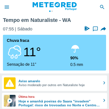
Tempo em Naturaliste - WA
de
07:55
Sábado
...
 da
empo.pt) foi
Chuva fraca
or
11°
is para
e as
 fornecidas
90%
 qualidade.
Sensação de 11°
0.5 mm
r a este
s das
opções:
Aviso amarelo
Aviso moderado por outros em Naturaliste hoje
ookies e
 forma
Última hora
e digital
Hoje e amanhã poeiras do Saara “invadem”
Portugal: risco de trovoadas no Norte e Centro
da,