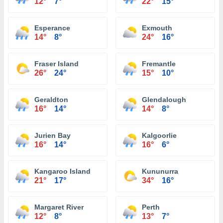
12°
7°
22°
15°
Esperance
Exmouth
14°
8°
24°
16°
Fraser Island
Fremantle
26°
24°
15°
10°
Geraldton
Glendalough
16°
14°
14°
8°
Jurien Bay
Kalgoorlie
16°
14°
16°
6°
Kangaroo Island
Kununurra
21°
17°
34°
16°
Margaret River
Perth
12°
8°
13°
7°