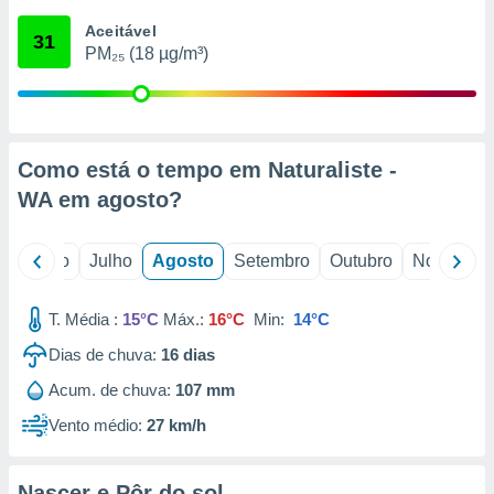
conteúdos.
Aceitável
31
PM₂₅ (18 µg/m³)
ção
ão através
de
,
 e
Como está o tempo em Naturaliste -
WA em
agosto
?
dos,
publicidade
s, estudos
o
Junho
Julho
Agosto
Setembro
Outubro
Novembro
a e
mento de
T. Média :
15°C
Máx.:
16°C
Min:
14°C
ossos 1199
Dias de chuva:
16
dias
eiros
Acum. de chuva:
107 mm
Vento médio:
27 km/h
Nascer e Pôr do sol