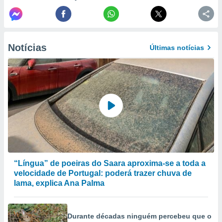
selecionar
a, criar
personalizar
tilizar
Notícias
Últimas notícias
selecionar
dos, medir
nho da
, medir o
o dos
r os
ravés de
s ou
s de dados
es fontes,
“Língua” de poeiras do Saara aproxima-se a toda a
 e melhorar
velocidade de Portugal: poderá trazer chuva de
ilizar dados
lama, explica Ana Palma
ara
conteúdos.
Durante décadas ninguém percebeu que o
ção