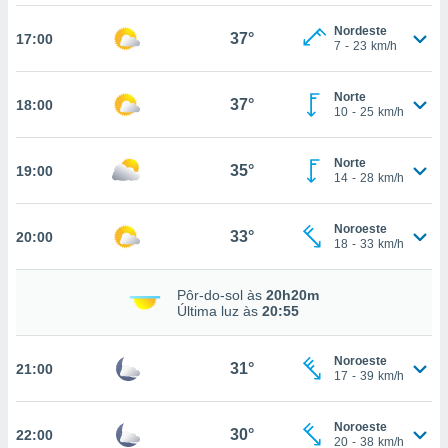
osso site
este caso,
Nordeste
37°
17:00
lo de que
7
-
23
km/h
talaremos
Norte
s para
37°
18:00
10
-
25
km/h
a navegação
, mas não
s cookies
Norte
35°
19:00
ar o
14
-
28
km/h
nto ou
ntar
Noroeste
 ou
33°
20:00
18
-
33
km/h
dos,
ssa
Pôr-do-sol às
20h20m
ublicidade
Última luz às
20:55
ada. Pode
Noroeste
nstalação de
31°
21:00
17
-
39
km/h
ceder ao
ite através
atura,
Noroeste
30°
22:00
20
-
38
km/h
 botão