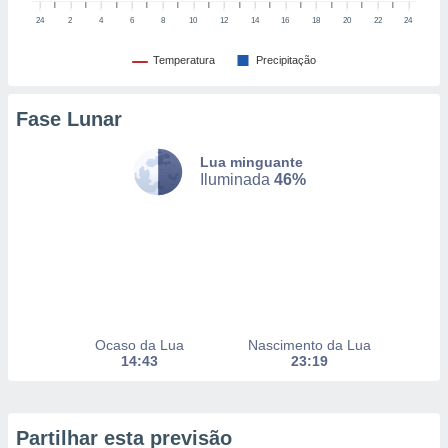
to ou opor-
24
2
4
6
8
10
12
14
16
18
20
22
24
essamento
m qualquer
Temperatura
Precipitação
ando em “
 ou na
Fase Lunar
 Cookies
te.
Lua minguante
Iluminada
46%
 nossos
s o
o de
e/ou aceder
ões num
Ocaso da Lua
Nascimento da Lua
utilizar
14:43
23:19
ados para
publicidade,
 para
Partilhar esta previsão
a, utilizar