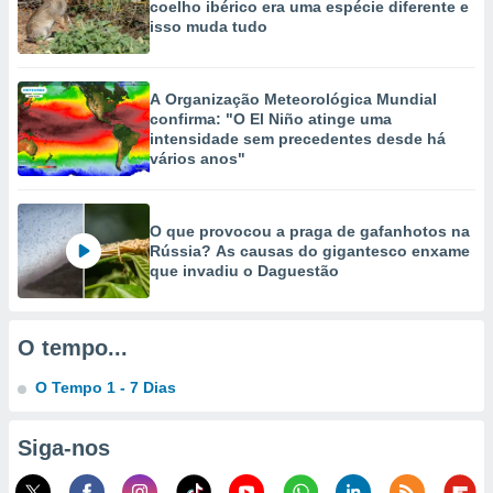
coelho ibérico era uma espécie diferente e
isso muda tudo
ão através
de
,
 e
A Organização Meteorológica Mundial
confirma: "O El Niño atinge uma
intensidade sem precedentes desde há
dos,
vários anos"
publicidade
s, estudos
a e
mento de
O que provocou a praga de gafanhotos na
Rússia? As causas do gigantesco enxame
que invadiu o Daguestão
ossos 1199
eiros
O tempo...
O Tempo 1 - 7 Dias
Siga-nos