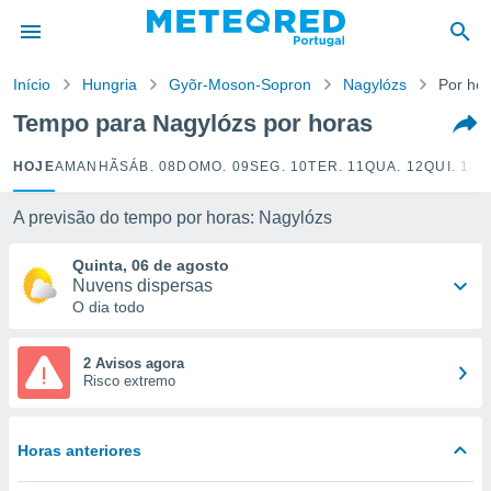
de
Início
Hungria
Gyõr-Moson-Sopron
Nagylózs
Por ho
 da
empo.pt) foi
Tempo para Nagylózs por horas
or
is para
HOJE
AMANHÃ
SÁB. 08
DOMO. 09
SEG. 10
TER. 11
QUA. 12
QUI. 13
S
e as
 fornecidas
 qualidade.
A previsão do tempo por horas: Nagylózs
r a este
s das
Quinta, 06 de agosto
opções:
Nuvens dispersas
O dia todo
ookies e
 forma
2 Avisos agora
Risco extremo
e digital
da,
m
Horas anteriores
 recolhidas
cookies ou