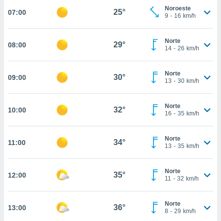
Noroeste
25°
07:00
, permite-
9
-
16
km/h
ar a nossa
ara
ACEITAR
 fornecer-
Norte
29°
08:00
E
14
-
26
km/h
os de alta
CONTINUAR
sem
sto.
Norte
30°
09:00
CONFIGURAÇÕES
13
-
30
km/h
o botão
ontinuar",
r ao
Norte
32°
10:00
itando a
16
-
35
km/h
de todos os
óprios ou
Norte
parceiros,
34°
11:00
13
-
35
km/h
rmitem
lisar o
nto no
Norte
35°
12:00
em como
11
-
32
km/h
 um perfil
para lhe
Norte
licidade e
36°
13:00
8
-
29
km/h