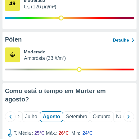
Moderada
conteúdos.
49
O₃ (126 µg/m³)
ção
ão através
de
Pólen
,
Detalhe
 e
Moderado
dos,
Ambrósia (33 #/m³)
publicidade
s, estudos
a e
mento de
Como está o tempo em Murter em
ossos 1199
agosto
?
eiros
o
Junho
Julho
Agosto
Setembro
Outubro
Novembro
T. Média :
25°C
Máx.:
26°C
Min:
24°C