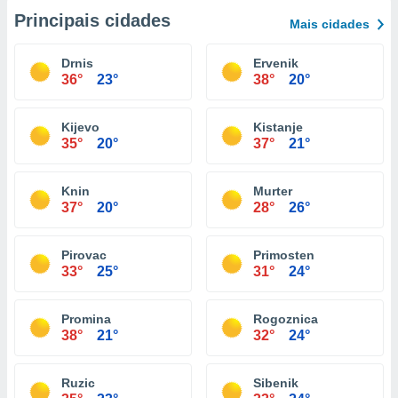
Principais cidades
Mais cidades
Drnis
Ervenik
36°
23°
38°
20°
Kijevo
Kistanje
35°
20°
37°
21°
Knin
Murter
37°
20°
28°
26°
Pirovac
Primosten
33°
25°
31°
24°
Promina
Rogoznica
38°
21°
32°
24°
Ruzic
Sibenik