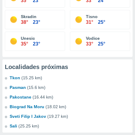
35°
23°
33°
24°
Skradin
Tisno
38°
23°
31°
25°
Unesic
Vodice
35°
23°
33°
25°
Localidades próximas
Tkon
(15.25 km)
Pasman
(15.6 km)
Pakostane
(16.44 km)
Biograd Na Moru
(18.02 km)
Sveti Filip I Jakov
(19.27 km)
Sali
(25.25 km)