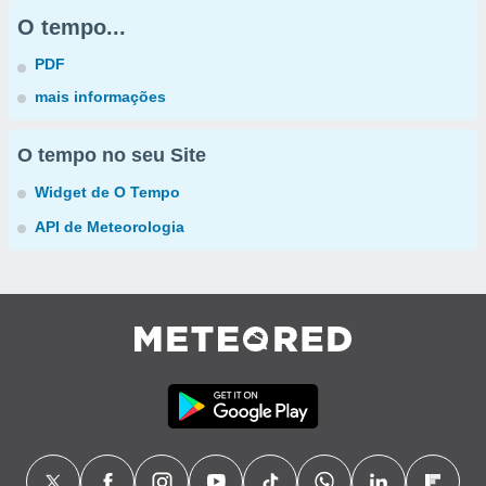
O tempo...
PDF
mais informações
O tempo no seu Site
Widget de O Tempo
API de Meteorologia