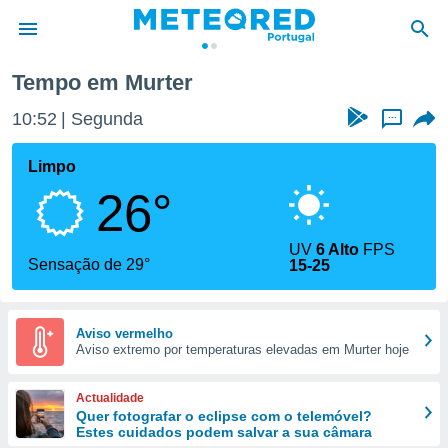
Tempo em Murter
de
10:52
Segunda
...
 da
empo.pt) foi
Limpo
or
26°
is para
e as
 fornecidas
UV
6 Alto
FPS
 qualidade.
Sensação de 29°
15-25
r a este
s das
opções:
Aviso vermelho
Aviso extremo por temperaturas elevadas em Murter hoje
ookies e
 forma
Actualidade
e digital
Quer fotografar o eclipse com o telemóvel?
Estes cuidados podem salvar a sua câmara
da,