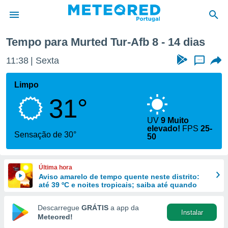
Tempo para Murted Tur-Afb 8 - 14 dias
de
11:38
Sexta
...
 da
empo.pt) foi
Limpo
or
31°
is para
e as
 fornecidas
UV
9 Muito
elevado!
FPS
25-
 qualidade.
Sensação de 30°
50
r a este
s das
opções:
Última hora
Aviso amarelo de tempo quente neste distrito:
ookies e
até 39 ºC e noites tropicais; saiba até quando
 forma
Descarregue
GRÁTIS
a app da
e digital
Instalar
Meteored!
da,