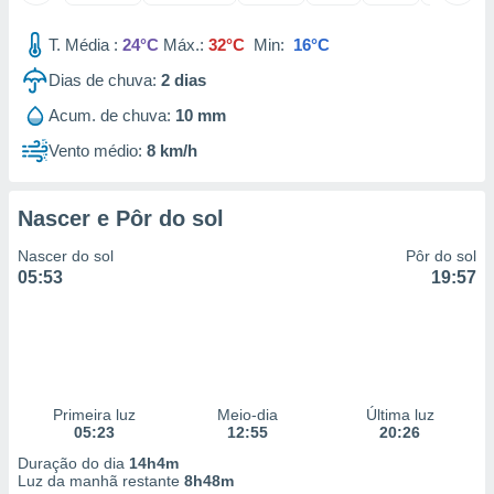
 para
T. Média :
24°C
Máx.:
32°C
Min:
16°C
a, utilizar
selecionar
Dias de chuva:
2
dias
Acum. de chuva:
10 mm
a, criar
personalizar
Vento médio:
8 km/h
tilizar
selecionar
Nascer e Pôr do sol
dos, medir
nho da
Nascer do sol
Pôr do sol
, medir o
05:53
19:57
o dos
r os
ravés de
s ou
s de dados
es fontes,
Primeira luz
Meio-dia
Última luz
05:23
12:55
20:26
 e melhorar
ilizar dados
Duração do dia
14h4m
ara
Luz da manhã restante
8h48m