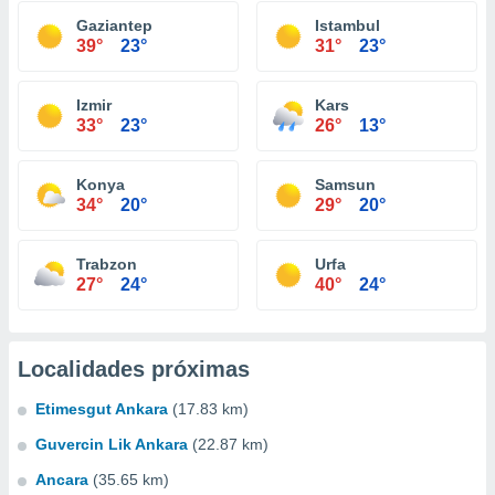
Gaziantep
Istambul
39°
23°
31°
23°
Izmir
Kars
33°
23°
26°
13°
Konya
Samsun
34°
20°
29°
20°
Trabzon
Urfa
27°
24°
40°
24°
Localidades próximas
Etimesgut Ankara
(17.83 km)
Guvercin Lik Ankara
(22.87 km)
Ancara
(35.65 km)