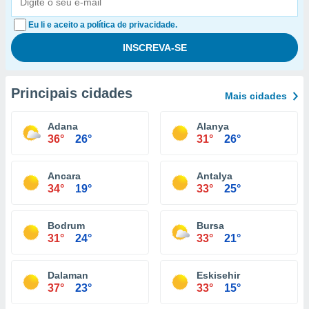
Eu li e aceito a política de privacidade.
Principais cidades
Mais cidades
Adana
Alanya
36°
26°
31°
26°
Ancara
Antalya
34°
19°
33°
25°
Bodrum
Bursa
31°
24°
33°
21°
Dalaman
Eskisehir
37°
23°
33°
15°