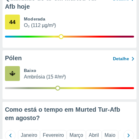
o qual se
Afb hoje
ara tal,
 o seu
Moderada
44
to ou opor-
O₃ (112 µg/m³)
essamento
m qualquer
ando em “
 ou na
Pólen
 Cookies
Detalhe
te.
Baixo
 nossos
Ambrósia (15 #/m³)
s o
o de
Como está o tempo em Murted Tur-Afb
e/ou aceder
em
agosto
?
ões num
utilizar
ados para
Janeiro
Fevereiro
Março
Abril
Maio
Junho
publicidade,