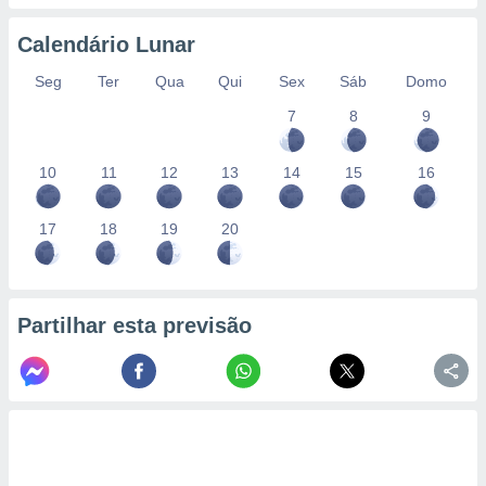
conteúdos.
Calendário Lunar
ção
Seg
Ter
Qua
Qui
Sex
Sáb
Domo
ão através
7
8
9
de
,
 e
10
11
12
13
14
15
16
dos,
publicidade
17
18
19
20
s, estudos
a e
mento de
Partilhar esta previsão
ossos 1199
eiros