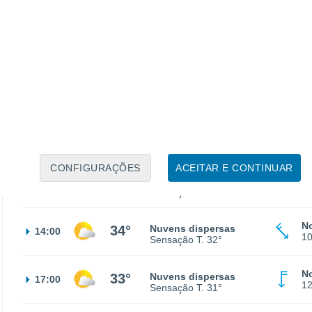
No
21°
Céu limpo
02:00
8
Sensação T.
21°
No
18°
Céu limpo
05:00
8
Sensação T.
18°
No
21°
Limpo
08:00
6
Sensação T.
21°
CONFIGURAÇÕES
ACEITAR E CONTINUAR
No
30°
Nuvens dispersas
11:00
7
Sensação T.
29°
N
34°
Nuvens dispersas
14:00
1
Sensação T.
32°
No
33°
Nuvens dispersas
17:00
1
Sensação T.
31°