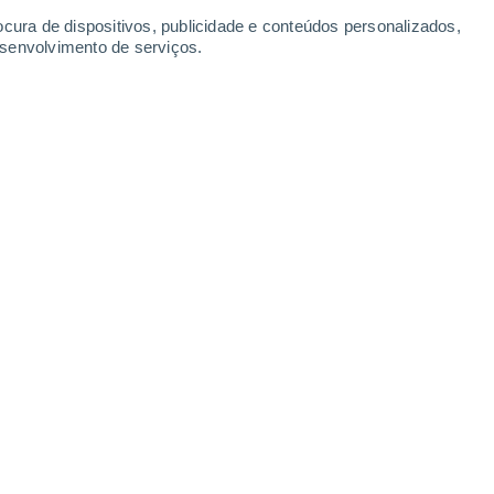
Sábado
8
ocura de dispositivos, publicidade e conteúdos personalizados,
esenvolvimento de serviços.
ted Tur-Afb
No
21°
Céu limpo
02:00
7
Sensação T.
21°
No
18°
Céu limpo
05:00
8
Sensação T.
18°
No
22°
Limpo
08:00
7
Sensação T.
22°
S
28°
Limpo
11:00
3
Sensação T.
28°
Su