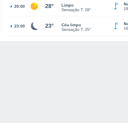
No
28°
Limpo
20:00
1
Sensação T.
28°
No
23°
Céu limpo
23:00
1
Sensação T.
25°