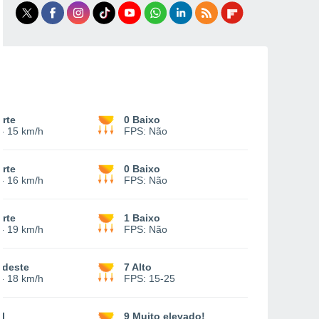
rte
0 Baixo
-
15 km/h
FPS:
Não
rte
0 Baixo
-
16 km/h
FPS:
Não
rte
1 Baixo
-
19 km/h
FPS:
Não
udeste
7 Alto
-
18 km/h
FPS:
15-25
l
9 Muito elevado!