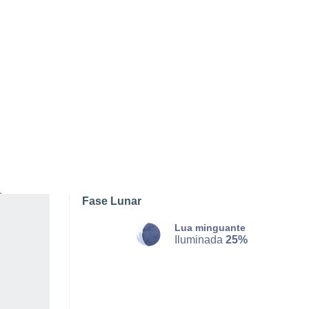
SÁBADO, 08 DE AGOSTO
O dia todo
Limpo
Nascer do sol às
05h54m
Pôr-do-sol às
19h55m
Primeira luz às
05:24
Última luz às
20:25
Fase Lunar
Lua minguante
Iluminada
25%