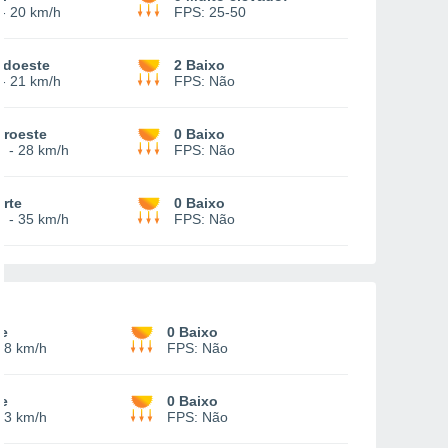
-
20 km/h
FPS:
25-50
udoeste
2 Baixo
-
21 km/h
FPS:
Não
oroeste
0 Baixo
3
-
28 km/h
FPS:
Não
rte
0 Baixo
4
-
35 km/h
FPS:
Não
te
0 Baixo
18 km/h
FPS:
Não
te
0 Baixo
13 km/h
FPS:
Não