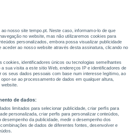
urted Tur-Afb
VENTO
PRECIPITAÇÃO
r ao nosso site tempo.pt. Neste caso, informamo-lo de que
12
15
18
21
00
03
06
09
12
15
18
21
00
navegação no website, mas não utilizaremos cookies para
nteúdos personalizados, embora possa visualizar publicidade
e aceder ao nosso website através desta assinatura, clicando no
34°
34°
33°
33°
s cookies, identificadores únicos ou tecnologias semelhantes
 sua visita a este sitio Web, endereços IP e identificadores de
30°
30°
r os seus dados pessoais com base num interesse legítimo, ao
28°
28°
ou opor-se ao processamento de dados em qualquer altura,
 website.
24°
23°
21°
21°
mento de dados:
18°
dos limitados para selecionar publicidade, criar perfis para
idade personalizada, criar perfis para personalizar conteúdos,
ir o desempenho da publicidade, medir o desempenho dos
 combinações de dados de diferentes fontes, desenvolver e
eúdos.