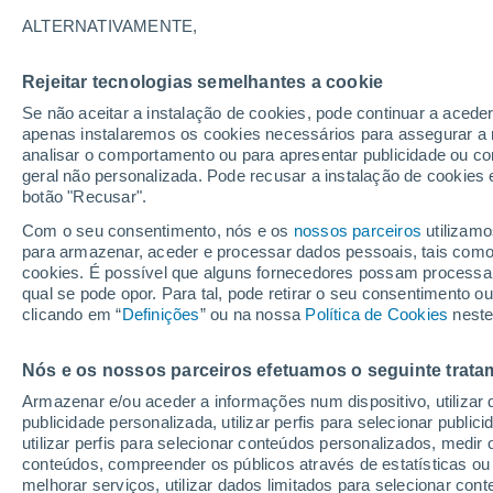
Gráfico do tempo por horas em M
ALTERNATIVAMENTE,
SÍMBOLO
TEMPERATURA
Rejeitar tecnologias semelhantes a cookie
Se não aceitar a instalação de cookies, pode continuar a acede
00
03
06
09
12
15
18
21
00
03
06
09
apenas instalaremos os cookies necessários para assegurar a 
analisar o comportamento ou para apresentar publicidade ou co
geral não personalizada. Pode recusar a instalação de cookies 
botão "Recusar".
Com o seu consentimento, nós e os
nossos parceiros
utilizamo
para armazenar, aceder e processar dados pessoais, tais como a
cookies. É possível que alguns fornecedores possam processa
30°
30°
qual se pode opor. Para tal, pode retirar o seu consentimento 
27°
clicando em “
Definições
” ou na nossa
Política de Cookies
neste
24°
25°
23°
22°
Nós e os nossos parceiros efetuamos o seguinte trata
21°
19°
20°
20°
Armazenar e/ou aceder a informações num dispositivo, utilizar da
publicidade personalizada, utilizar perfis para selecionar public
utilizar perfis para selecionar conteúdos personalizados, med
conteúdos, compreender os públicos através de estatísticas ou
melhorar serviços, utilizar dados limitados para selecionar cont