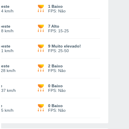
deste
1 Baixo
14 km/h
FPS:
Não
oeste
7 Alto
18 km/h
FPS:
15-25
oeste
9 Muito elevado!
21 km/h
FPS:
25-50
oeste
2 Baixo
-
28 km/h
FPS:
Não
te
0 Baixo
-
37 km/h
FPS:
Não
te
0 Baixo
25 km/h
FPS:
Não