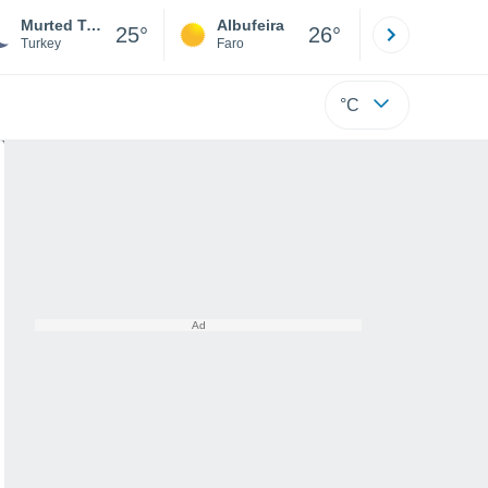
Murted Tur-Afb
Albufeira
Lisboa
25°
26°
Turkey
Faro
Lisboa
°C