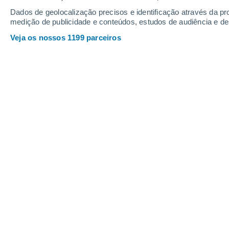
Quinta
6
Sexta
7
Dados de geolocalização precisos e identificação através da pr
medição de publicidade e conteúdos, estudos de audiência e d
Veja os nossos 1199 parceiros
A previsão do tempo por horas: Mur
QUINTA, 06 DE AGOSTO
O dia todo
Limpo
Nascer do sol às
05h52m
Pôr-do-sol às
19h58m
Primeira luz às
05:22
Última luz às
20:28
Fase Lunar