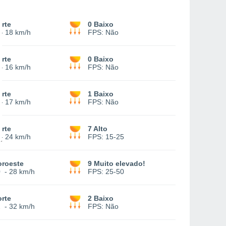
rte
0 Baixo
-
18 km/h
FPS:
Não
rte
0 Baixo
-
16 km/h
FPS:
Não
rte
1 Baixo
-
17 km/h
FPS:
Não
rte
7 Alto
-
24 km/h
FPS:
15-25
oroeste
9 Muito elevado!
0
-
28 km/h
FPS:
25-50
rte
2 Baixo
2
-
32 km/h
FPS:
Não