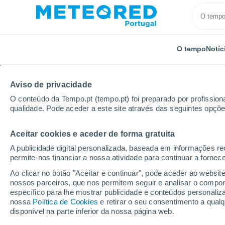
O tempo
Notíc
Aviso de privacidade
O conteúdo da Tempo.pt (tempo.pt) foi preparado por profissiona
qualidade. Pode aceder a este site através das seguintes opçõe
Aceitar cookies e aceder de forma gratuita
Início
Turquia
Murted Tur-Afb
Por horas
A publicidade digital personalizada, baseada em informações r
permite-nos financiar a nossa atividade para continuar a fornec
Tempo para Murted Tur
Ao clicar no botão "Aceitar e continuar", pode aceder ao websit
nossos parceiros, que nos permitem seguir e analisar o compo
específico para lhe mostrar publicidade e conteúdos persona
O Tempo 1 - 7 Dias
Por horas
nossa
Política de Cookies
e retirar o seu consentimento a qua
disponível na parte inferior da nossa página web.