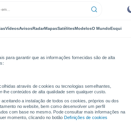
ias
Vídeos
Avisos
Radar
Mapas
Satélites
Modelos
O Mundo
Esqui
is para garantir que as informações fornecidas são de alta
s:
ecolhidas através de cookies ou tecnologias semelhantes,
er-lhe conteúdos de alta qualidade sem qualquer custo.
-Afb por horas
e aceitando a instalação de todos os cookies, próprios ou dos
rtamento no website, bem como desenvolver um perfil
lizados com base no mesmo. Pode consultar mais informações na
lquer momento, clicando no botão
Definições de cookies