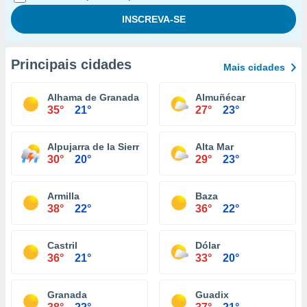
Principais cidades
Mais cidades
Alhama de Granada
Almuñécar
35°
21°
27°
23°
Alpujarra de la Sierra
Alta Mar
30°
20°
29°
23°
Armilla
Baza
38°
22°
36°
22°
Castril
Dólar
36°
21°
33°
20°
Granada
Guadix