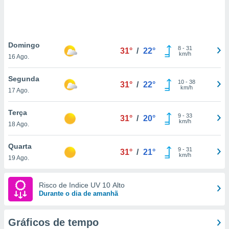
ite através
atura,
 botão
Domingo
8
-
31
31°
/
22°
km/h
16 Ago.
nto, nós e
arceiros
Segunda
cookies,
10
-
38
31°
/
22°
km/h
17 Ago.
ores únicos
ias
s para
Terça
9
-
33
31°
/
20°
 aceder e
km/h
18 Ago.
dados
ais como a
Quarta
 este sitio
9
-
31
31°
/
21°
km/h
19 Ago.
eços IP e
ores de
possível
Risco de Indice UV 10 Alto
Durante o dia de amanhã
es possam
os seus
oais com
Gráficos de tempo
nteresse