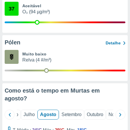
conteúdos.
Aceitável
37
O₃ (94 µg/m³)
ção
ão através
de
,
Pólen
 e
Detalhe
dos,
Muito baixo
publicidade
Relva (4 #/m³)
s, estudos
a e
mento de
Como está o tempo em Murtas em
ossos 1199
eiros
agosto
?
o
Junho
Julho
Agosto
Setembro
Outubro
Novembro
T. Média :
24°C
Máx.:
29°C
Min:
18°C