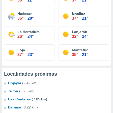
38°
22°
37°
21°
Huéscar
Iznalloz
36°
20°
37°
21°
La Herradura
Lanjarón
26°
24°
33°
24°
Loja
Montefrío
37°
23°
35°
21°
Localidades próximas
Cojáyar
(2.42 km)
Turón
(5.25 km)
Las Canteras
(7.85 km)
Beninar
(8.22 km)