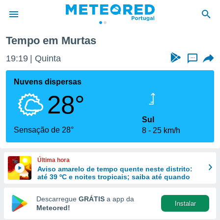
s
Tempo em Murtas
de
19:19
Quinta
...
 da
empo.pt) foi
Nuvens dispersas
or
28°
is para
e as
 fornecidas
Sul
 qualidade.
Sensação de 28°
8
25 km/h
r a este
s das
opções:
Última hora
Aviso amarelo de tempo quente neste distrito:
ookies e
até 39 ºC e noites tropicais; saiba até quando
 forma
Descarregue
GRÁTIS
a app da
Instalar
e digital
Meteored!
da,