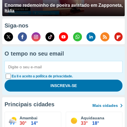
Enorme redemoinho de poeira avistado em Zapponeta,
Itália
Siga-nos
O tempo no seu email
Eu li e aceito a política de privacidade.
Principais cidades
Mais cidades
Amambai
Aquidauana
30°
14°
33°
18°