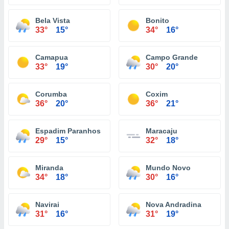
Bela Vista
Bonito
33°
15°
34°
16°
Camapua
Campo Grande
33°
19°
30°
20°
Corumba
Coxim
36°
20°
36°
21°
Espadim Paranhos
Maracaju
29°
15°
32°
18°
Miranda
Mundo Novo
34°
18°
30°
16°
Navirai
Nova Andradina
31°
16°
31°
19°