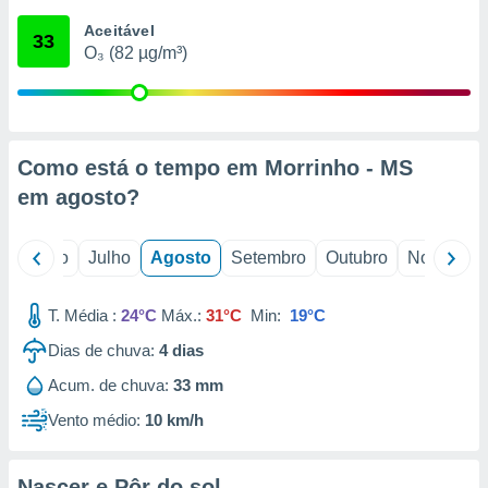
conteúdos.
Aceitável
33
O₃ (82 µg/m³)
ção
ão através
de
,
 e
Como está o tempo em Morrinho - MS
em
agosto
?
dos,
publicidade
s, estudos
o
Junho
Julho
Agosto
Setembro
Outubro
Novembro
a e
mento de
T. Média :
24°C
Máx.:
31°C
Min:
19°C
ossos 1199
Dias de chuva:
4
dias
eiros
Acum. de chuva:
33 mm
Vento médio:
10 km/h
Nascer e Pôr do sol