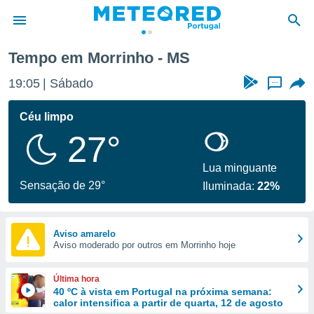
Tempo em Morrinho - MS
de
19:05
Sábado
...
 da
empo.pt) foi
Céu limpo
or
27°
is para
e as
 fornecidas
Lua minguante
 qualidade.
Sensação de 29°
Iluminada:
22%
r a este
s das
opções:
Aviso amarelo
Aviso moderado por outros em Morrinho hoje
ookies e
 forma
Última hora
e digital
40 ºC à vista em Portugal na próxima semana:
calor intensifica a partir de quarta, 12 de agosto
da,