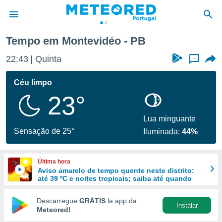
Tempo em Montevidéo - PB
de
22:43
Quinta
...
 da
empo.pt) foi
Céu limpo
or
23°
is para
e as
 fornecidas
Lua minguante
 qualidade.
Sensação de 25°
Iluminada:
44%
r a este
s das
opções:
Última hora
Aviso amarelo de tempo quente neste distrito:
ookies e
até 39 ºC e noites tropicais; saiba até quando
 forma
Descarregue
GRÁTIS
la app da
Instalar
e digital
Meteored!
da,