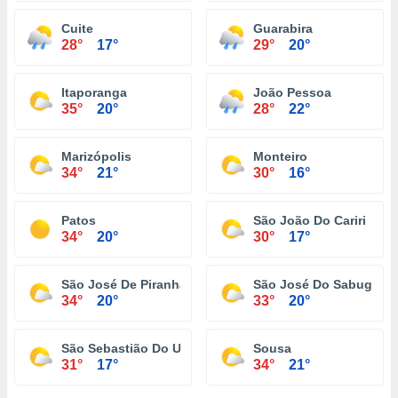
Cuite
Guarabira
28°
17°
29°
20°
Itaporanga
João Pessoa
35°
20°
28°
22°
Marizópolis
Monteiro
34°
21°
30°
16°
Patos
São João Do Cariri
34°
20°
30°
17°
São José De Piranhas
São José Do Sabugi
34°
20°
33°
20°
São Sebastião Do Umbuzeiro
Sousa
31°
17°
34°
21°