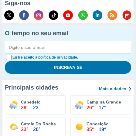
Siga-nos
O tempo no seu email
Eu li e aceito a política de privacidade.
Principais cidades
Mais cidades
Cabedelo
Campina Grande
28°
23°
26°
17°
Catole Do Rocha
Conceição
33°
20°
35°
19°