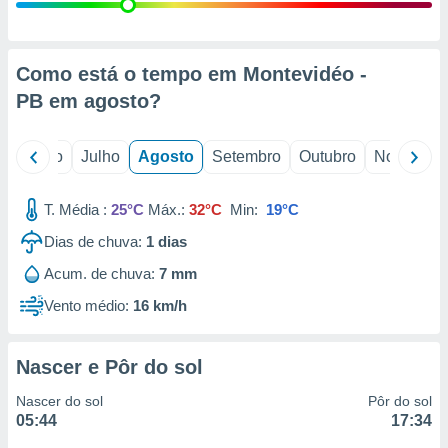
conteúdos.
ção
Como está o tempo em Montevidéo -
ão através
PB em
agosto
?
de
,
 e
o
Junho
Julho
Agosto
Setembro
Outubro
Novembro
dos,
publicidade
T. Média :
25°C
Máx.:
32°C
Min:
19°C
s, estudos
Dias de chuva:
1
dias
a e
mento de
Acum. de chuva:
7 mm
Vento médio:
16 km/h
ossos 1199
eiros
Nascer e Pôr do sol
Nascer do sol
Pôr do sol
05:44
17:34