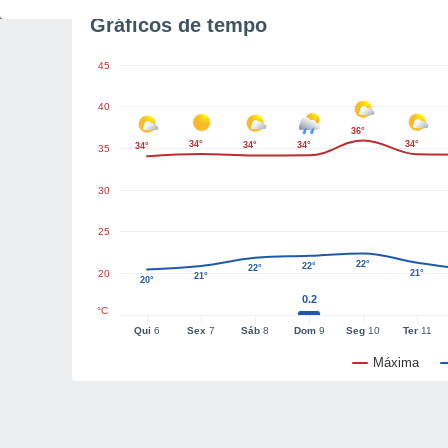
Gráficos de tempo
45
40
36°
34°
34°
34°
34°
34°
35
30
25
22°
22°
22°
20
21°
21°
20°
0.2
°C
Qui
6
Sex
7
Sáb
8
Dom
9
Seg
10
Ter
11
Máxima