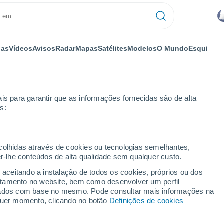
ias
Vídeos
Avisos
Radar
Mapas
Satélites
Modelos
O Mundo
Esqui
is para garantir que as informações fornecidas são de alta
s:
ecolhidas através de cookies ou tecnologias semelhantes,
er-lhe conteúdos de alta qualidade sem qualquer custo.
e - CE
e aceitando a instalação de todos os cookies, próprios ou dos
rtamento no website, bem como desenvolver um perfil
...
lizados com base no mesmo. Pode consultar mais informações na
lquer momento, clicando no botão
Definições de cookies
Por horas
Intervalos nublados nas
próximas horas