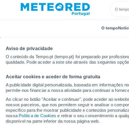
O tempo
Notíc
Aviso de privacidade
O conteúdo da Tempo.pt (tempo.pt) foi preparado por profissiona
qualidade. Pode aceder a este site através das seguintes opçõe
Aceitar cookies e aceder de forma gratuita
Início
Brasil
Ceará
Monte Alegre
A publicidade digital personalizada, baseada em informações r
permite-nos financiar a nossa atividade para continuar a fornec
Tempo em Monte Alegr
Ao clicar no botão "Aceitar e continuar", pode aceder ao websit
nossos parceiros, que nos permitem seguir e analisar o compo
20:24
Quinta
específico para lhe mostrar publicidade e conteúdos persona
nossa
Política de Cookies
e retirar o seu consentimento a qua
disponível na parte inferior da nossa página web.
Céu limpo