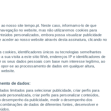
Aviso amarelo
Aviso moderado por outros em
Monte Alegre hoje
ante
r ao nosso site tempo.pt. Neste caso, informamo-lo de que
:
44%
navegação no website, mas não utilizaremos cookies para
nteúdos personalizados, embora possa visualizar publicidade
e aceder ao nosso website através desta assinatura, clicando no
 até
s cookies, identificadores únicos ou tecnologias semelhantes
 sua visita a este sitio Web, endereços IP e identificadores de
r os seus dados pessoais com base num interesse legítimo, ao
Radar de Chuva
Satélites
Modelos
ou opor-se ao processamento de dados em qualquer altura,
 website.
mento de dados:
omingo
Segunda
Terça
Quarta
dos limitados para selecionar publicidade, criar perfis para
9 Ago.
10 Ago.
11 Ago.
12 Ago.
idade personalizada, criar perfis para personalizar conteúdos,
ir o desempenho da publicidade, medir o desempenho dos
 combinações de dados de diferentes fontes, desenvolver e
eúdos.
30%