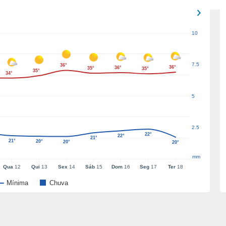
10
7.5
36°
36°
36°
35°
35°
35°
34°
5
2.5
22°
22°
21°
21°
20°
20°
20°
mm
Qua
12
Qui
13
Sex
14
Sáb
15
Dom
16
Seg
17
Ter
18
Mínima
Chuva