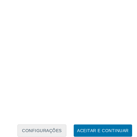
Calendário Lunar
Seg
Ter
Qua
Qui
Sex
Sáb
Domo
6
7
8
9
10
11
12
13
14
15
16
17
18
19
CONFIGURAÇÕES
ACEITAR E CONTINUAR