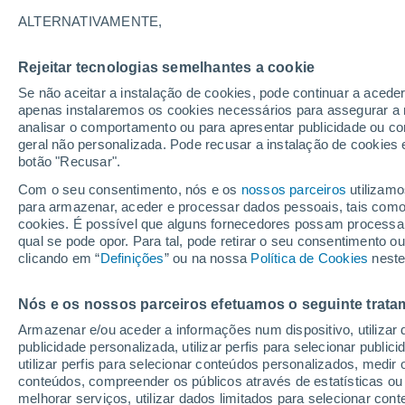
27°
ALTERNATIVAMENTE,
Rejeitar tecnologias semelhantes a cookie
Lua mingu
Se não aceitar a instalação de cookies, pode continuar a acede
Iluminada
Sensação de 27°
apenas instalaremos os cookies necessários para assegurar a 
analisar o comportamento ou para apresentar publicidade ou co
geral não personalizada. Pode recusar a instalação de cookies 
botão "Recusar".
Última hora
Aviso amarelo de tempo quente neste distrito:
Com o seu consentimento, nós e os
nossos parceiros
utilizamo
39 ºC e noites tropicais; saiba até quando
para armazenar, aceder e processar dados pessoais, tais como a
cookies. É possível que alguns fornecedores possam processa
O Tempo 1 - 7 Dias
Atualidade
Mapas de nuvens
qual se pode opor. Para tal, pode retirar o seu consentimento 
clicando em “
Definições
” ou na nossa
Política de Cookies
neste
Nós e os nossos parceiros efetuamos o seguinte trata
Amanhã
Sábado
D
Hoje
Armazenar e/ou aceder a informações num dispositivo, utilizar da
7 Ago.
8 Ago.
6 Ago.
publicidade personalizada, utilizar perfis para selecionar public
utilizar perfis para selecionar conteúdos personalizados, med
conteúdos, compreender os públicos através de estatísticas ou
melhorar serviços, utilizar dados limitados para selecionar cont