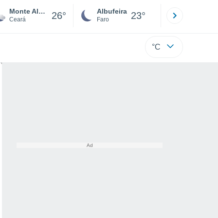
Monte Alegre
Albufeira
Lisboa
26°
23°
Ceará
Faro
Lisboa
°C