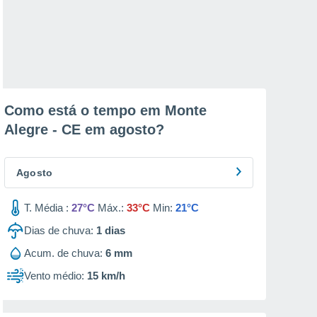
Como está o tempo em Monte
Alegre - CE em
agosto
?
Agosto
T. Média :
27°C
Máx.:
33°C
Min:
21°C
Dias de chuva:
1
dias
Acum. de chuva:
6 mm
Vento médio:
15 km/h