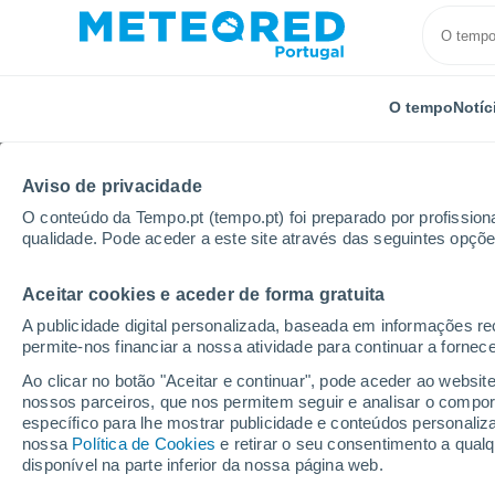
O tempo
Notíc
Aviso de privacidade
O conteúdo da Tempo.pt (tempo.pt) foi preparado por profissiona
qualidade. Pode aceder a este site através das seguintes opçõe
Aceitar cookies e aceder de forma gratuita
Início
Áustria
Baixa Áustria
Mistelbach
A publicidade digital personalizada, baseada em informações r
permite-nos financiar a nossa atividade para continuar a fornec
Tempo em Mistelbach (
Ao clicar no botão "Aceitar e continuar", pode aceder ao websit
nossos parceiros, que nos permitem seguir e analisar o compo
11:49
Quinta
específico para lhe mostrar publicidade e conteúdos persona
nossa
Política de Cookies
e retirar o seu consentimento a qua
disponível na parte inferior da nossa página web.
Limpo