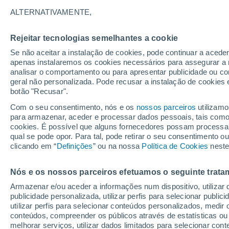
33°
ALTERNATIVAMENTE,
Rejeitar tecnologias semelhantes a cookie
UV
7 Alto
Se não aceitar a instalação de cookies, pode continuar a acede
Sensação de 33°
FPS
15-25
apenas instalaremos os cookies necessários para assegurar a 
analisar o comportamento ou para apresentar publicidade ou co
geral não personalizada. Pode recusar a instalação de cookies 
botão "Recusar".
Última hora
Subida das temperaturas, poeiras do Saara e
Com o seu consentimento, nós e os
nossos parceiros
utilizamo
chuva: datas e zonas mais afetadas em Portu
para armazenar, aceder e processar dados pessoais, tais como a
cookies. É possível que alguns fornecedores possam processa
O Tempo 1 - 7 Dias
Atualidade
Mapas de chuva
R
qual se pode opor. Para tal, pode retirar o seu consentimento 
clicando em “
Definições
” ou na nossa
Política de Cookies
neste
Nós e os nossos parceiros efetuamos o seguinte trata
Amanhã
Sábado
D
Hoje
Armazenar e/ou aceder a informações num dispositivo, utilizar da
7 Ago.
8 Ago.
6 Ago.
publicidade personalizada, utilizar perfis para selecionar public
utilizar perfis para selecionar conteúdos personalizados, med
conteúdos, compreender os públicos através de estatísticas ou
melhorar serviços, utilizar dados limitados para selecionar cont
90%
50%