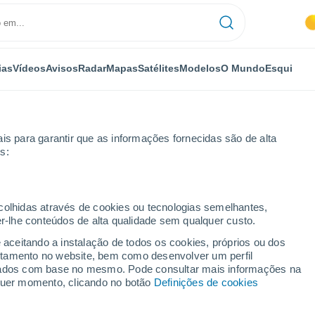
ias
Vídeos
Avisos
Radar
Mapas
Satélites
Modelos
O Mundo
Esqui
is para garantir que as informações fornecidas são de alta
s:
ecolhidas através de cookies ou tecnologias semelhantes,
er-lhe conteúdos de alta qualidade sem qualquer custo.
Áustria)
e aceitando a instalação de todos os cookies, próprios ou dos
rtamento no website, bem como desenvolver um perfil
...
lizados com base no mesmo. Pode consultar mais informações na
lquer momento, clicando no botão
Definições de cookies
Por horas
Chuva fraca nas próximas horas