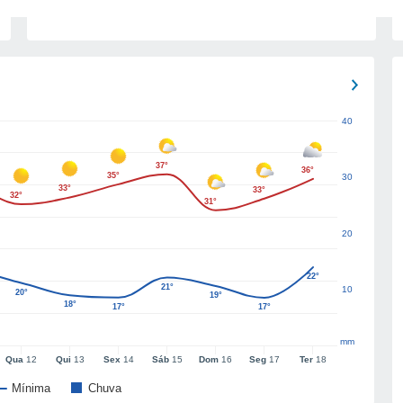
40
37°
36°
35°
30
33°
33°
32°
31°
20
22°
21°
10
20°
19°
18°
17°
17°
mm
Qua
12
Qui
13
Sex
14
Sáb
15
Dom
16
Seg
17
Ter
18
Mínima
Chuva