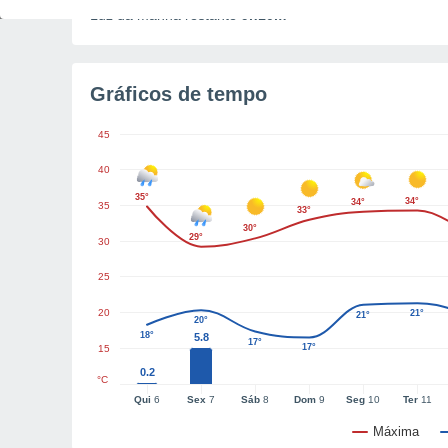
Luz da manhã restante
9h10m
Gráficos de tempo
45
40
35°
34°
34°
35
33°
30°
29°
30
25
20
21°
21°
20°
18°
5.8
17°
17°
15
0.2
°C
Qui
6
Sex
7
Sáb
8
Dom
9
Seg
10
Ter
11
Máxima