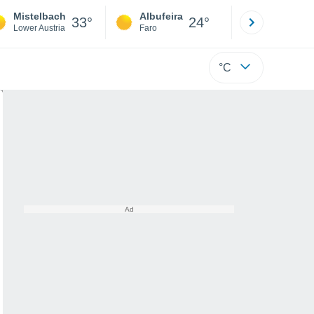
Mistelbach
Albufeira
Lisboa
33°
24°
Lower Austria
Faro
Lisboa
°C