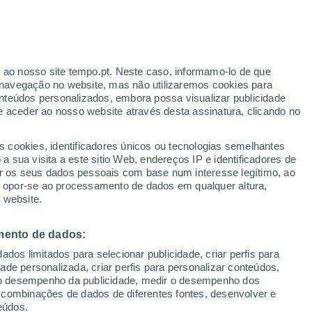
Aviso laranja
Aviso elevado por temperaturas
elevadas em Mistelbach hoje
r ao nosso site tempo.pt. Neste caso, informamo-lo de que
navegação no website, mas não utilizaremos cookies para
nteúdos personalizados, embora possa visualizar publicidade
e aceder ao nosso website através desta assinatura, clicando no
s cookies, identificadores únicos ou tecnologias semelhantes
gal
 sua visita a este sitio Web, endereços IP e identificadores de
r os seus dados pessoais com base num interesse legítimo, ao
adar de Chuva
Satélites
Modelos
ou opor-se ao processamento de dados em qualquer altura,
 website.
mento de dados:
omingo
Segunda
Terça
Quarta
dos limitados para selecionar publicidade, criar perfis para
9 Ago.
10 Ago.
11 Ago.
12 Ago.
idade personalizada, criar perfis para personalizar conteúdos,
ir o desempenho da publicidade, medir o desempenho dos
 combinações de dados de diferentes fontes, desenvolver e
eúdos.