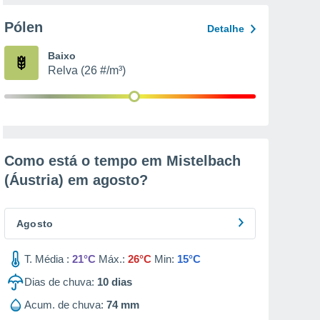
Pólen
Detalhe
Baixo
Relva (26 #/m³)
Como está o tempo em Mistelbach
(Áustria) em
agosto
?
Agosto
T. Média :
21°C
Máx.:
26°C
Min:
15°C
Dias de chuva:
10
dias
Acum. de chuva:
74 mm