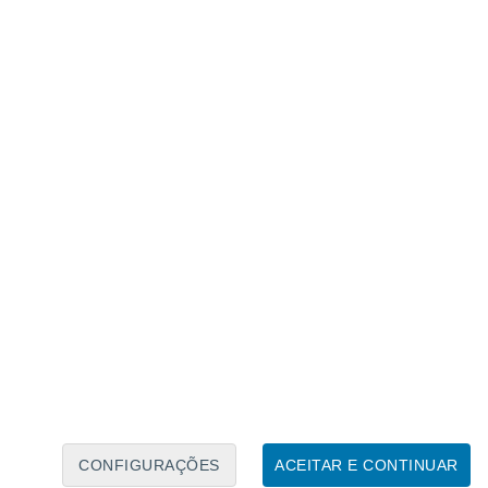
Calendário Lunar
Seg
Ter
Qua
Qui
Sex
Sáb
Domo
6
7
8
9
10
11
12
13
14
15
16
17
18
19
CONFIGURAÇÕES
ACEITAR E CONTINUAR