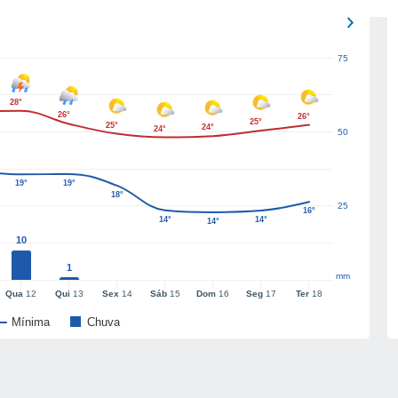
75
28°
26°
26°
25°
25°
24°
24°
50
19°
19°
18°
25
16°
14°
14°
14°
10
1
mm
Qua
12
Qui
13
Sex
14
Sáb
15
Dom
16
Seg
17
Ter
18
Mínima
Chuva