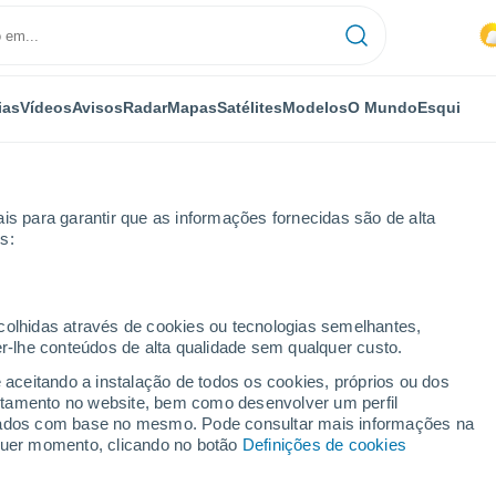
ias
Vídeos
Avisos
Radar
Mapas
Satélites
Modelos
O Mundo
Esqui
is para garantir que as informações fornecidas são de alta
s:
waka
ecolhidas através de cookies ou tecnologias semelhantes,
er-lhe conteúdos de alta qualidade sem qualquer custo.
 IN
e aceitando a instalação de todos os cookies, próprios ou dos
rtamento no website, bem como desenvolver um perfil
...
lizados com base no mesmo. Pode consultar mais informações na
lquer momento, clicando no botão
Definições de cookies
Por horas
Intervalos nublados nas
próximas horas