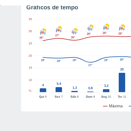
Gráficos de tempo
35
30
28°
28°
28°
27°
26°
26°
25
20
20°
19°
19°
19°
19°
17°
15
20
10
5.4
4
3.2
1.3
0.8
°C
Qui
6
Sex
7
Sáb
8
Dom
9
Seg
10
Ter
11
Máxima