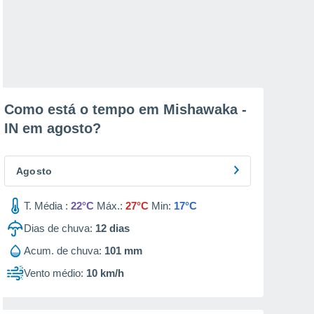
Como está o tempo em Mishawaka -
IN em
agosto
?
Agosto
T. Média :
22°C
Máx.:
27°C
Min:
17°C
Dias de chuva:
12
dias
Acum. de chuva:
101 mm
Vento médio:
10 km/h