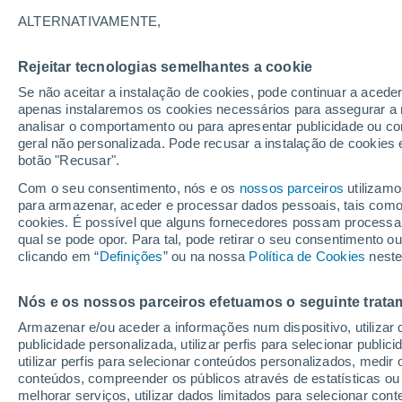
25°
ALTERNATIVAMENTE,
Rejeitar tecnologias semelhantes a cookie
Sul
Se não aceitar a instalação de cookies, pode continuar a acede
Sensação de 25°
10
-
21 km
apenas instalaremos os cookies necessários para assegurar a 
analisar o comportamento ou para apresentar publicidade ou co
geral não personalizada. Pode recusar a instalação de cookies 
botão "Recusar".
Última hora
Aviso amarelo de tempo quente neste distrito:
Com o seu consentimento, nós e os
nossos parceiros
utilizamo
39 ºC e noites tropicais; saiba até quando
para armazenar, aceder e processar dados pessoais, tais como a
cookies. É possível que alguns fornecedores possam processa
O Tempo 1 - 7 Dias
Atualidade
Mapas de nuvens
qual se pode opor. Para tal, pode retirar o seu consentimento 
clicando em “
Definições
” ou na nossa
Política de Cookies
neste
Nós e os nossos parceiros efetuamos o seguinte trata
Amanhã
Sábado
D
Hoje
Armazenar e/ou aceder a informações num dispositivo, utilizar da
7 Ago.
8 Ago.
6 Ago.
publicidade personalizada, utilizar perfis para selecionar public
utilizar perfis para selecionar conteúdos personalizados, med
conteúdos, compreender os públicos através de estatísticas ou
melhorar serviços, utilizar dados limitados para selecionar cont
80%
70%
80%