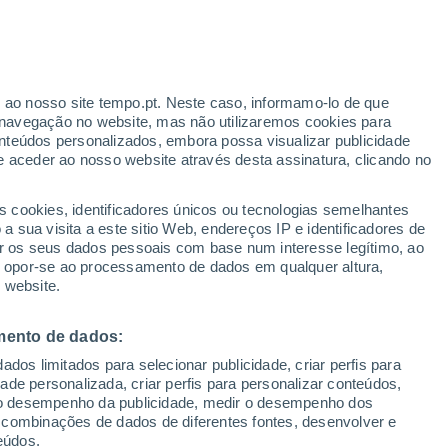
r ao nosso site tempo.pt. Neste caso, informamo-lo de que
/h
navegação no website, mas não utilizaremos cookies para
nteúdos personalizados, embora possa visualizar publicidade
e aceder ao nosso website através desta assinatura, clicando no
 até
s cookies, identificadores únicos ou tecnologias semelhantes
 sua visita a este sitio Web, endereços IP e identificadores de
r os seus dados pessoais com base num interesse legítimo, ao
Radar de Chuva
Satélites
Modelos
ou opor-se ao processamento de dados em qualquer altura,
 website.
mento de dados:
omingo
Segunda
Terça
Quarta
dos limitados para selecionar publicidade, criar perfis para
9 Ago.
10 Ago.
11 Ago.
12 Ago.
idade personalizada, criar perfis para personalizar conteúdos,
ir o desempenho da publicidade, medir o desempenho dos
 combinações de dados de diferentes fontes, desenvolver e
eúdos.
70%
80%
90%
70%