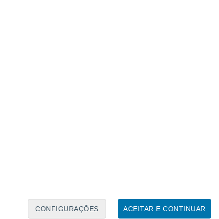
Calendário Lunar
Seg
Ter
Qua
Qui
Sex
Sáb
Domo
6
7
8
9
10
11
12
13
14
15
16
17
18
19
CONFIGURAÇÕES
ACEITAR E CONTINUAR