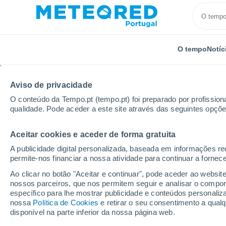
O tempo
Notíc
Aviso de privacidade
O conteúdo da Tempo.pt (tempo.pt) foi preparado por profissiona
qualidade. Pode aceder a este site através das seguintes opçõe
Aceitar cookies e aceder de forma gratuita
Início
Estados Unidos
Estado de Indiana
Misha
A publicidade digital personalizada, baseada em informações r
permite-nos financiar a nossa atividade para continuar a fornec
Tempo em Mishawaka -
Ao clicar no botão "Aceitar e continuar", pode aceder ao websit
nossos parceiros, que nos permitem seguir e analisar o compo
18:31
Quinta
específico para lhe mostrar publicidade e conteúdos persona
nossa
Política de Cookies
e retirar o seu consentimento a qua
disponível na parte inferior da nossa página web.
Nuvens dispersas