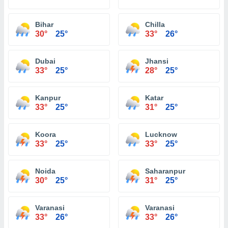
Bihar
Chilla
30°
25°
33°
26°
Dubai
Jhansi
33°
25°
28°
25°
Kanpur
Katar
33°
25°
31°
25°
Koora
Lucknow
33°
25°
33°
25°
Noida
Saharanpur
30°
25°
31°
25°
Varanasi
Varanasi
33°
26°
33°
26°