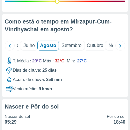
conteúdos.
ção
Como está o tempo em Mirzapur-Cum-
ão através
Vindhyachal em
agosto
?
de
,
 e
o
Junho
Julho
Agosto
Setembro
Outubro
Novembro
dos,
publicidade
T. Média :
29°C
Máx.:
32°C
Min:
27°C
s, estudos
Dias de chuva:
25
dias
a e
mento de
Acum. de chuva:
258 mm
Vento médio:
9 km/h
ossos 1199
eiros
Nascer e Pôr do sol
Nascer do sol
Pôr do sol
05:29
18:40