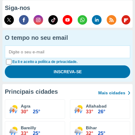
Siga-nos
O tempo no seu email
Eu li e aceito a política de privacidade.
Principais cidades
Mais cidades
Agra
Allahabad
30°
25°
33°
26°
Bareilly
Bihar
33°
25°
32°
25°