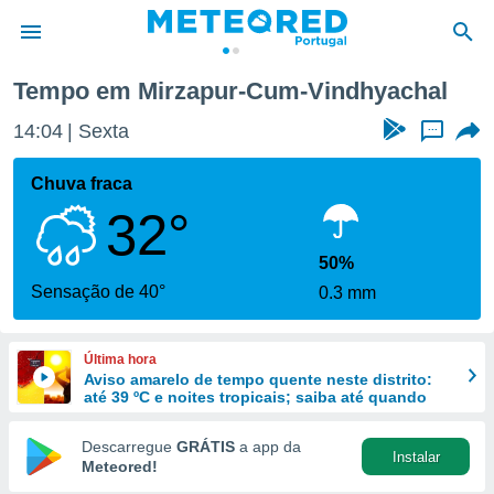
Tempo em Mirzapur-Cum-Vindhyachal
de
14:04
Sexta
...
 da
empo.pt) foi
Chuva fraca
or
32°
is para
e as
 fornecidas
50%
 qualidade.
Sensação de 40°
0.3 mm
r a este
s das
opções:
Última hora
Aviso amarelo de tempo quente neste distrito:
ookies e
até 39 ºC e noites tropicais; saiba até quando
 forma
Descarregue
GRÁTIS
a app da
Instalar
e digital
Meteored!
da,