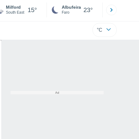
Milford
Albufeira
Lisboa
15°
23°
South East
Faro
Lisboa
°C