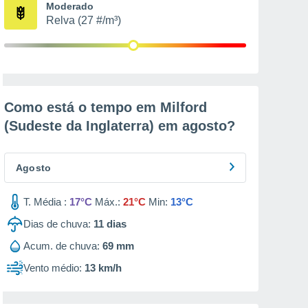
Moderado
Relva (27 #/m³)
Como está o tempo em Milford
(Sudeste da Inglaterra) em
agosto
?
Agosto
T. Média :
17°C
Máx.:
21°C
Min:
13°C
Dias de chuva:
11
dias
Acum. de chuva:
69 mm
Vento médio:
13 km/h