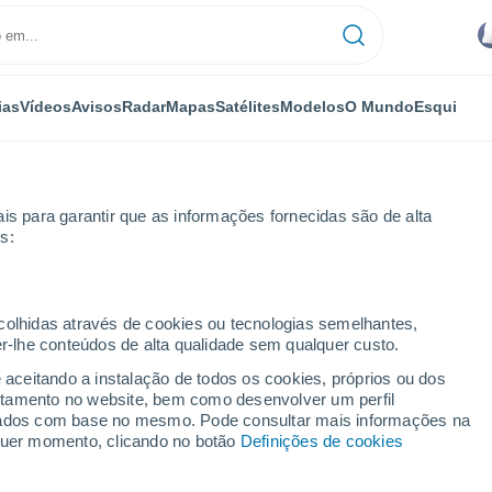
ias
Vídeos
Avisos
Radar
Mapas
Satélites
Modelos
O Mundo
Esqui
is para garantir que as informações fornecidas são de alta
s:
d
ecolhidas através de cookies ou tecnologias semelhantes,
er-lhe conteúdos de alta qualidade sem qualquer custo.
ste da Inglaterra)
e aceitando a instalação de todos os cookies, próprios ou dos
rtamento no website, bem como desenvolver um perfil
...
lizados com base no mesmo. Pode consultar mais informações na
lquer momento, clicando no botão
Definições de cookies
Por horas
Intervalos nublados nas
próximas horas