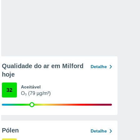
Qualidade do ar em Milford
Detalhe
hoje
Aceitável
32
O₃ (79 µg/m³)
Pólen
Detalhe