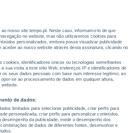
ante
r ao nosso site tempo.pt. Neste caso, informamo-lo de que
:
46%
navegação no website, mas não utilizaremos cookies para
nteúdos personalizados, embora possa visualizar publicidade
e aceder ao nosso website através desta assinatura, clicando no
 até
s cookies, identificadores únicos ou tecnologias semelhantes
 sua visita a este sitio Web, endereços IP e identificadores de
r os seus dados pessoais com base num interesse legítimo, ao
Radar de Chuva
Satélites
Modelos
ou opor-se ao processamento de dados em qualquer altura,
 website.
mento de dados:
omingo
Segunda
Terça
Quarta
dos limitados para selecionar publicidade, criar perfis para
9 Ago.
10 Ago.
11 Ago.
12 Ago.
idade personalizada, criar perfis para personalizar conteúdos,
ir o desempenho da publicidade, medir o desempenho dos
 combinações de dados de diferentes fontes, desenvolver e
eúdos.