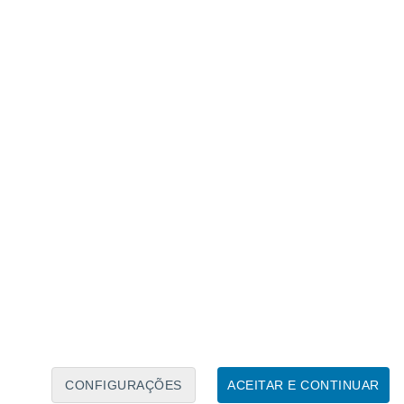
Calendário Lunar
Seg
Ter
Qua
Qui
Sex
Sáb
Domo
6
7
8
9
10
11
12
13
14
15
16
17
18
19
CONFIGURAÇÕES
ACEITAR E CONTINUAR