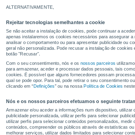
16°
ALTERNATIVAMENTE,
Rejeitar tecnologias semelhantes a cookie
Lua mingu
Se não aceitar a instalação de cookies, pode continuar a acede
Iluminada
Sensação de 16°
apenas instalaremos os cookies necessários para assegurar a 
analisar o comportamento ou para apresentar publicidade ou co
geral não personalizada. Pode recusar a instalação de cookies 
botão "Recusar".
Última hora
Aviso amarelo de tempo quente neste distrito:
Com o seu consentimento, nós e os
nossos parceiros
utilizamo
39 ºC e noites tropicais; saiba até quando
para armazenar, aceder e processar dados pessoais, tais como a
cookies. É possível que alguns fornecedores possam processa
O Tempo 1 - 7 Dias
Atualidade
Mapas de nuvens
qual se pode opor. Para tal, pode retirar o seu consentimento 
clicando em “
Definições
” ou na nossa
Política de Cookies
neste
Nós e os nossos parceiros efetuamos o seguinte trata
Amanhã
Sábado
D
Hoje
Armazenar e/ou aceder a informações num dispositivo, utilizar da
7 Ago.
8 Ago.
6 Ago.
publicidade personalizada, utilizar perfis para selecionar public
utilizar perfis para selecionar conteúdos personalizados, med
conteúdos, compreender os públicos através de estatísticas ou
melhorar serviços, utilizar dados limitados para selecionar cont