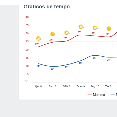
Gráficos de tempo
40
35
29°
30
28°
28°
25°
24°
25
22°
20
15
16°
15°
13°
10
11°
11°
10°
5
°C
Qui
6
Sex
7
Sáb
8
Dom
9
Seg
10
Ter
11
Máxima