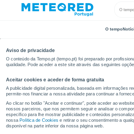
O tempo
Notíc
Aviso de privacidade
O conteúdo da Tempo.pt (tempo.pt) foi preparado por profissiona
qualidade. Pode aceder a este site através das seguintes opçõe
Aceitar cookies e aceder de forma gratuita
Início
Reino Unido
Sudeste da Inglaterra
Milfor
A publicidade digital personalizada, baseada em informações r
permite-nos financiar a nossa atividade para continuar a fornec
Tempo em Milford (Sude
Ao clicar no botão "Aceitar e continuar", pode aceder ao websit
nossos parceiros, que nos permitem seguir e analisar o compo
23:18
Quinta
específico para lhe mostrar publicidade e conteúdos persona
nossa
Política de Cookies
e retirar o seu consentimento a qua
disponível na parte inferior da nossa página web.
Nuvens dispersas