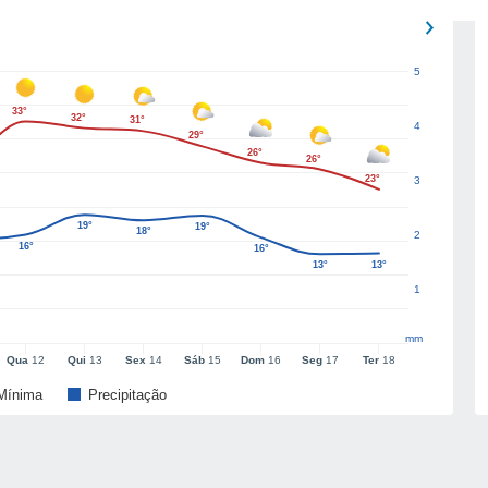
5
33°
32°
31°
4
29°
26°
26°
23°
3
19°
19°
18°
2
16°
16°
13°
13°
1
mm
Qua
12
Qui
13
Sex
14
Sáb
15
Dom
16
Seg
17
Ter
18
Mínima
Precipitação