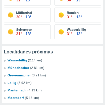
31°
13°
30°
13°
Müllerthal
Remich
30°
13°
31°
13°
Schengen
Wasserbillig
31°
13°
31°
13°
Localidades próximas
Wasserbillig
(2.14 km)
Münschecker
(2.81 km)
Grevenmacher
(3.71 km)
Lellig
(3.92 km)
Manternach
(4.13 km)
Moersdorf
(5.16 km)