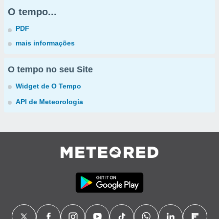
O tempo...
PDF
mais informações
O tempo no seu Site
Widget de O Tempo
API de Meteorologia