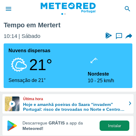
Tempo em Mertert
de
10:14
Sábado
...
 da
empo.pt) foi
Nuvens dispersas
or
21°
is para
e as
 fornecidas
Nordeste
 qualidade.
Sensação de 21°
10
25 km/h
r a este
s das
opções:
Última hora
Hoje e amanhã poeiras do Saara “invadem”
ookies e
Portugal: risco de trovoadas no Norte e Centro
 forma
aumenta
Descarregue
GRÁTIS
a app da
Instalar
e digital
Meteored!
da,