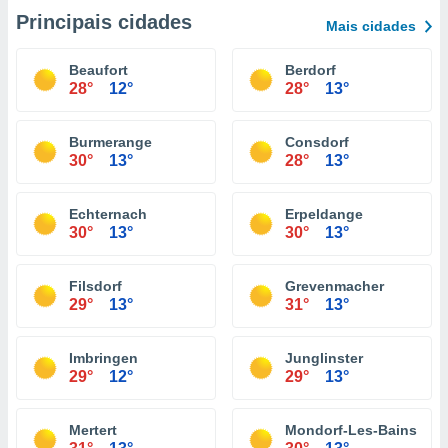
Principais cidades
Mais cidades
Beaufort
Berdorf
28°
12°
28°
13°
Burmerange
Consdorf
30°
13°
28°
13°
Echternach
Erpeldange
30°
13°
30°
13°
Filsdorf
Grevenmacher
29°
13°
31°
13°
Imbringen
Junglinster
29°
12°
29°
13°
Mertert
Mondorf-Les-Bains