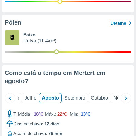
conteúdos.
ção
Pólen
Detalhe
ão através
de
Baixo
,
Relva (11 #/m³)
 e
dos,
publicidade
s, estudos
Como está o tempo em Mertert em
a e
mento de
agosto
?
ossos 1199
o
Junho
Julho
Agosto
Setembro
Outubro
Novembro
eiros
T. Média :
18°C
Máx.:
22°C
Min:
13°C
Dias de chuva:
12
dias
Acum. de chuva:
76 mm