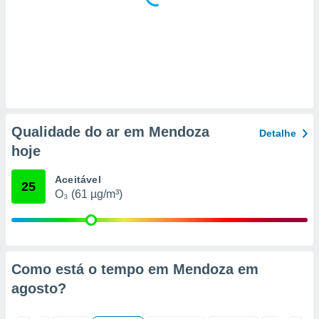
 para
a, utilizar
selecionar
a, criar
personalizar
tilizar
selecionar
Qualidade do ar em Mendoza
Detalhe
dos, medir
hoje
nho da
, medir o
Aceitável
o dos
25
O₃ (61 µg/m³)
r os
ravés de
s ou
s de dados
es fontes,
Como está o tempo em Mendoza em
 e melhorar
agosto
?
ilizar dados
ara