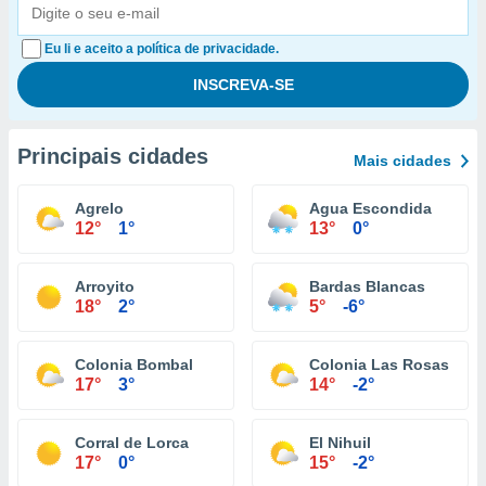
Eu li e aceito a política de privacidade.
Principais cidades
Mais cidades
Agrelo
Agua Escondida
12°
1°
13°
0°
Arroyito
Bardas Blancas
18°
2°
5°
-6°
Colonia Bombal
Colonia Las Rosas
17°
3°
14°
-2°
Corral de Lorca
El Nihuil
17°
0°
15°
-2°