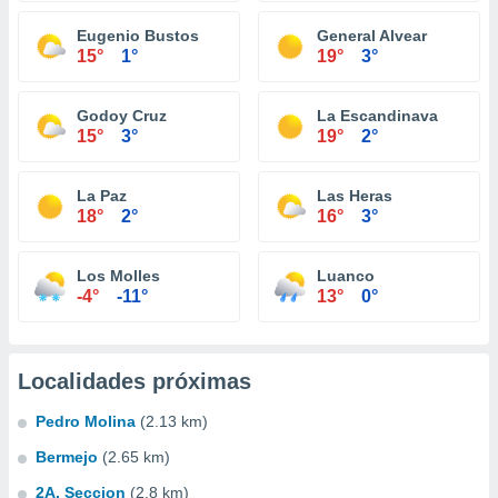
Eugenio Bustos
General Alvear
15°
1°
19°
3°
Godoy Cruz
La Escandinava
15°
3°
19°
2°
La Paz
Las Heras
18°
2°
16°
3°
Los Molles
Luanco
-4°
-11°
13°
0°
Localidades próximas
Pedro Molina
(2.13 km)
Bermejo
(2.65 km)
2A. Seccion
(2.8 km)