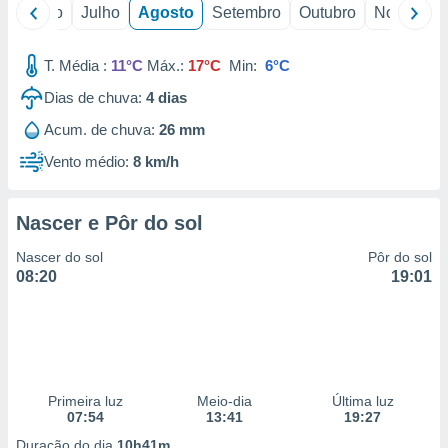
conteúdos.
o
Junho
Julho
Agosto
Setembro
Outubro
Novembro
ção
T. Média :
11°C
Máx.:
17°C
Min:
6°C
ão através
Dias de chuva:
4
dias
de
,
Acum. de chuva:
26 mm
 e
Vento médio:
8 km/h
dos,
publicidade
Nascer e Pôr do sol
s, estudos
a e
Nascer do sol
Pôr do sol
mento de
08:20
19:01
ossos 1199
eiros
Primeira luz
Meio-dia
Última luz
07:54
13:41
19:27
Duração do dia
10h41m