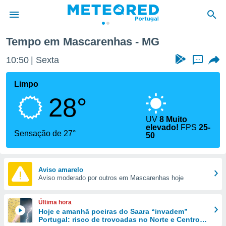
Tempo em Mascarenhas - MG
de
10:50
Sexta
...
 da
empo.pt) foi
Limpo
or
28°
is para
e as
 fornecidas
UV
8 Muito
elevado!
FPS
25-
 qualidade.
Sensação de 27°
50
r a este
s das
opções:
Aviso amarelo
ookies e
Aviso moderado por outros em Mascarenhas hoje
 forma
Última hora
e digital
Hoje e amanhã poeiras do Saara “invadem”
da,
Portugal: risco de trovoadas no Norte e Centro