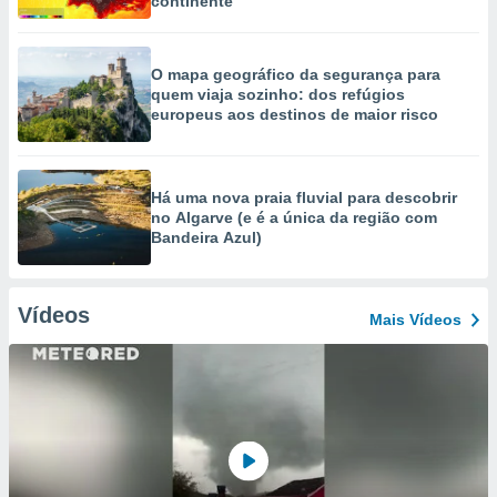
continente
O mapa geográfico da segurança para
quem viaja sozinho: dos refúgios
europeus aos destinos de maior risco
Há uma nova praia fluvial para descobrir
no Algarve (e é a única da região com
Bandeira Azul)
Vídeos
Mais Vídeos