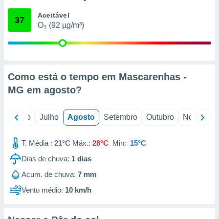
conteúdos.
Aceitável
37
O₃ (92 µg/m³)
ção
ão através
de
,
 e
Como está o tempo em Mascarenhas -
MG em
agosto
?
dos,
publicidade
s, estudos
o
Junho
Julho
Agosto
Setembro
Outubro
Novembro
a e
mento de
T. Média :
21°C
Máx.:
28°C
Min:
15°C
ossos 1199
Dias de chuva:
1
dias
eiros
Acum. de chuva:
7 mm
Vento médio:
10 km/h