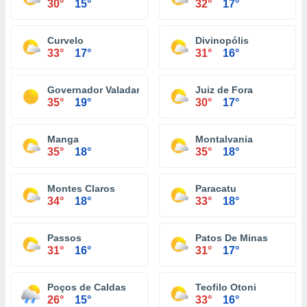
30°
15°
32°
17°
Curvelo
Divinopólis
33°
17°
31°
16°
Governador Valadares
Juiz de Fora
35°
19°
30°
17°
Manga
Montalvania
35°
18°
35°
18°
Montes Claros
Paracatu
34°
18°
33°
18°
Passos
Patos De Minas
31°
16°
31°
17°
Poços de Caldas
Teofilo Otoni
26°
15°
33°
16°