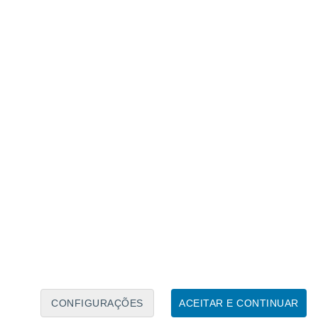
Calendário Lunar
Seg
Ter
Qua
Qui
Sex
Sáb
Domo
7
8
9
10
11
12
13
14
15
16
17
18
19
20
CONFIGURAÇÕES
ACEITAR E CONTINUAR