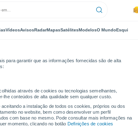
ias
Vídeos
Avisos
Radar
Mapas
Satélites
Modelos
O Mundo
Esqui
is para garantir que as informações fornecidas são de alta
s:
óxima semana
ecolhidas através de cookies ou tecnologias semelhantes,
er-lhe conteúdos de alta qualidade sem qualquer custo.
 - 14 dias
e aceitando a instalação de todos os cookies, próprios ou dos
rtamento no website, bem como desenvolver um perfil
...
lizados com base no mesmo. Pode consultar mais informações na
lquer momento, clicando no botão
Definições de cookies
Por horas
Trovoada seca nas próximas
horas