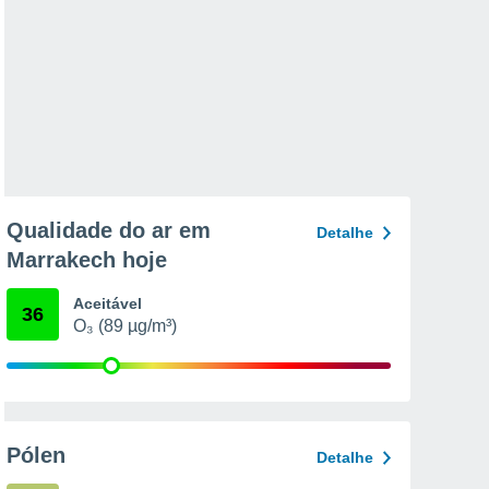
Qualidade do ar em
Detalhe
Marrakech hoje
Aceitável
36
O₃ (89 µg/m³)
Pólen
Detalhe