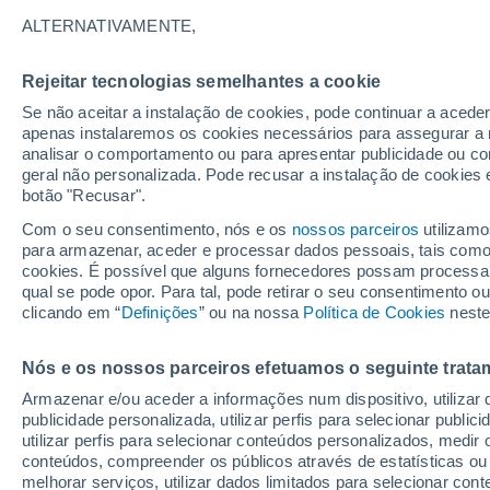
40°
ALTERNATIVAMENTE,
Rejeitar tecnologias semelhantes a cookie
UV
10 Mui
elevado!
Se não aceitar a instalação de cookies, pode continuar a acede
Sensação de 39°
FPS
25-50
apenas instalaremos os cookies necessários para assegurar a 
analisar o comportamento ou para apresentar publicidade ou co
geral não personalizada. Pode recusar a instalação de cookies 
botão "Recusar".
Última hora
Aviso amarelo de tempo quente neste distrito:
Com o seu consentimento, nós e os
nossos parceiros
utilizamo
39 ºC e noites tropicais; saiba até quando
para armazenar, aceder e processar dados pessoais, tais como a
cookies. É possível que alguns fornecedores possam processa
O Tempo 1 - 7 Dias
Atualidade
Mapas de chuva
R
qual se pode opor. Para tal, pode retirar o seu consentimento 
clicando em “
Definições
” ou na nossa
Política de Cookies
neste
Nós e os nossos parceiros efetuamos o seguinte trata
Sábado
Domingo
S
Sexta
Armazenar e/ou aceder a informações num dispositivo, utilizar da
15 Ago.
16 Ago.
14 Ago.
publicidade personalizada, utilizar perfis para selecionar public
utilizar perfis para selecionar conteúdos personalizados, med
conteúdos, compreender os públicos através de estatísticas ou
melhorar serviços, utilizar dados limitados para selecionar cont