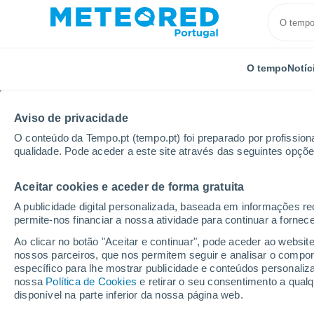
O tempo
Notíc
Aviso de privacidade
O conteúdo da Tempo.pt (tempo.pt) foi preparado por profissiona
qualidade. Pode aceder a este site através das seguintes opçõe
Aceitar cookies e aceder de forma gratuita
Início
Marrocos
Marraquexe
Marrakech
Pr
A publicidade digital personalizada, baseada em informações r
permite-nos financiar a nossa atividade para continuar a fornec
Tempo para Marrakech 8
Ao clicar no botão "Aceitar e continuar", pode aceder ao websit
nossos parceiros, que nos permitem seguir e analisar o compo
13:38
Sexta
específico para lhe mostrar publicidade e conteúdos persona
nossa
Política de Cookies
e retirar o seu consentimento a qua
disponível na parte inferior da nossa página web.
Névoa de poeira