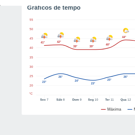
Gráficos de tempo
55
50
44°
45
42°
41°
40°
39°
39°
40
35
30
25
26°
26°
25°
24°
23°
23°
20
°C
Sex
7
Sáb
8
Dom
9
Seg
10
Ter
11
Qua
12
Máxima