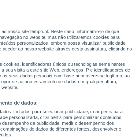
Aviso amarelo
Aviso moderado por trovoada em
Marrakech hoje
to
r ao nosso site tempo.pt. Neste caso, informamo-lo de que
navegação no website, mas não utilizaremos cookies para
nteúdos personalizados, embora possa visualizar publicidade
e aceder ao nosso website através desta assinatura, clicando no
 até
s cookies, identificadores únicos ou tecnologias semelhantes
 sua visita a este sitio Web, endereços IP e identificadores de
r os seus dados pessoais com base num interesse legítimo, ao
adar de Chuva
Satélites
Modelos
ou opor-se ao processamento de dados em qualquer altura,
 website.
mento de dados:
egunda
Terça
Quarta
Quinta
dos limitados para selecionar publicidade, criar perfis para
17 Ago.
18 Ago.
19 Ago.
20 Ago.
idade personalizada, criar perfis para personalizar conteúdos,
ir o desempenho da publicidade, medir o desempenho dos
 combinações de dados de diferentes fontes, desenvolver e
eúdos.