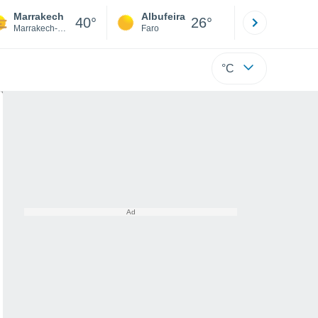
Marrakech
Albufeira
Lisboa
40°
26°
Marrakech-Medina
Faro
Lisboa
°C