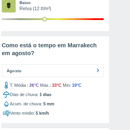
Baixo
Relva (12 #/m³)
Como está o tempo em Marrakech
em
agosto
?
Agosto
T. Média :
26°C
Máx.:
33°C
Min:
19°C
Dias de chuva:
1
dias
Acum. de chuva:
5 mm
Vento médio:
5 km/h