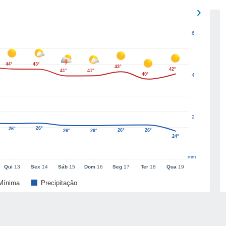
6
44°
43°
43°
42°
41°
41°
40°
4
2
26°
26°
26°
26°
26°
26°
24°
mm
Qui
13
Sex
14
Sáb
15
Dom
16
Seg
17
Ter
18
Qua
19
Mínima
Precipitação