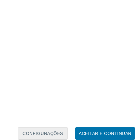
Calendário Lunar
Seg
Ter
Qua
Qui
Sex
Sáb
Domo
7
8
9
10
11
12
13
14
15
16
17
18
19
20
CONFIGURAÇÕES
ACEITAR E CONTINUAR