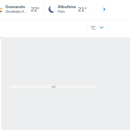
Guerando
Albufeira
Lisboa
22°
21°
Doukkala-Abda
Faro
Lisboa
°C