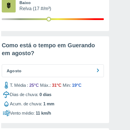
Baixo
Relva (17 #/m³)
Como está o tempo em Guerando
em
agosto
?
Agosto
T. Média :
25°C
Máx.:
31°C
Min:
19°C
Dias de chuva:
0
dias
Acum. de chuva:
1 mm
Vento médio:
11 km/h