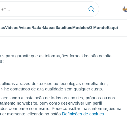
ias
Vídeos
Avisos
Radar
Mapas
Satélites
Modelos
O Mundo
Esqui
is para garantir que as informações fornecidas são de alta
s:
ecolhidas através de cookies ou tecnologias semelhantes,
er-lhe conteúdos de alta qualidade sem qualquer custo.
e aceitando a instalação de todos os cookies, próprios ou dos
rtamento no website, bem como desenvolver um perfil
...
lizados com base no mesmo. Pode consultar mais informações na
lquer momento, clicando no botão
Definições de cookies
Por horas
Névoa de poeira nas próximas
horas