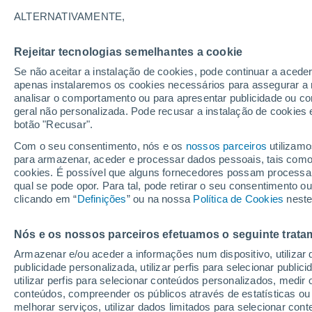
21°
ALTERNATIVAMENTE,
Rejeitar tecnologias semelhantes a cookie
Lua mingu
Se não aceitar a instalação de cookies, pode continuar a acede
Iluminada
Sensação de 21°
apenas instalaremos os cookies necessários para assegurar a 
analisar o comportamento ou para apresentar publicidade ou co
geral não personalizada. Pode recusar a instalação de cookies 
botão "Recusar".
Última hora
Aviso amarelo de tempo quente neste distrito:
Com o seu consentimento, nós e os
nossos parceiros
utilizamo
39 ºC e noites tropicais; saiba até quando
para armazenar, aceder e processar dados pessoais, tais como a
cookies. É possível que alguns fornecedores possam processa
O Tempo 1 - 7 Dias
Atualidade
Mapas de chuva
R
qual se pode opor. Para tal, pode retirar o seu consentimento 
clicando em “
Definições
” ou na nossa
Política de Cookies
neste
Nós e os nossos parceiros efetuamos o seguinte trata
Amanhã
Domingo
S
Hoje
Armazenar e/ou aceder a informações num dispositivo, utilizar da
8 Ago.
9 Ago.
7 Ago.
publicidade personalizada, utilizar perfis para selecionar public
utilizar perfis para selecionar conteúdos personalizados, med
conteúdos, compreender os públicos através de estatísticas ou
melhorar serviços, utilizar dados limitados para selecionar cont