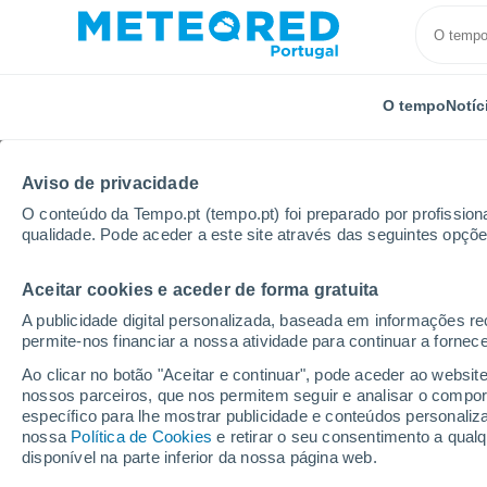
O tempo
Notíc
Aviso de privacidade
O conteúdo da Tempo.pt (tempo.pt) foi preparado por profissiona
qualidade. Pode aceder a este site através das seguintes opçõe
Aceitar cookies e aceder de forma gratuita
Início
Marrocos
Dukala-Abda
Guerando
A publicidade digital personalizada, baseada em informações r
permite-nos financiar a nossa atividade para continuar a fornec
Tempo em Guerando
Ao clicar no botão "Aceitar e continuar", pode aceder ao websit
nossos parceiros, que nos permitem seguir e analisar o compo
05:21
Sexta
específico para lhe mostrar publicidade e conteúdos persona
nossa
Política de Cookies
e retirar o seu consentimento a qua
disponível na parte inferior da nossa página web.
Névoa de poeira