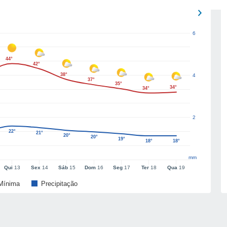
6
44°
42°
38°
4
37°
35°
34°
34°
2
22°
21°
20°
20°
19°
18°
18°
mm
Qui
13
Sex
14
Sáb
15
Dom
16
Seg
17
Ter
18
Qua
19
Mínima
Precipitação