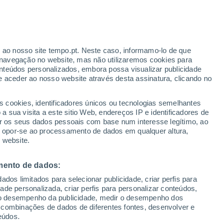
Aviso amarelo
Aviso moderado por temperaturas
elevadas em Guerando hoje
ante
r ao nosso site tempo.pt. Neste caso, informamo-lo de que
:
35%
navegação no website, mas não utilizaremos cookies para
nteúdos personalizados, embora possa visualizar publicidade
e aceder ao nosso website através desta assinatura, clicando no
 até
s cookies, identificadores únicos ou tecnologias semelhantes
 sua visita a este sitio Web, endereços IP e identificadores de
r os seus dados pessoais com base num interesse legítimo, ao
adar de Chuva
Satélites
Modelos
ou opor-se ao processamento de dados em qualquer altura,
 website.
mento de dados:
egunda
Terça
Quarta
Quinta
dos limitados para selecionar publicidade, criar perfis para
10 Ago.
11 Ago.
12 Ago.
13 Ago.
idade personalizada, criar perfis para personalizar conteúdos,
ir o desempenho da publicidade, medir o desempenho dos
 combinações de dados de diferentes fontes, desenvolver e
eúdos.