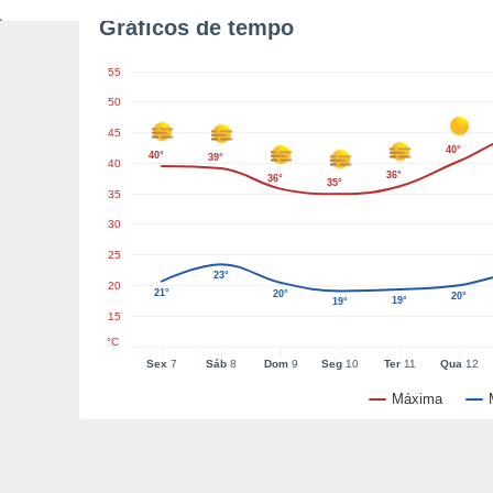
Gráficos de tempo
55
50
45
40°
40°
39°
40
36°
36°
35°
35
30
25
23°
20
21°
20°
20°
19°
19°
15
°C
Sex
7
Sáb
8
Dom
9
Seg
10
Ter
11
Qua
12
Máxima