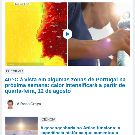
para lhe
licidade e
ados com
esmo. Pode
ais
s na nossa
 Cookies
e
u
nto a
omento,
 botão
de cookies
PREVISÃO
na parte
40 ºC à vista em algumas zonas de Portugal na
nossa
próxima semana: calor intensificará a partir de
.
quarta-feira, 12 de agosto
IVAMENTE,
Alfredo Graça
as
CIÊNCIA
tes a
A geoengenharia no Ártico funciona: a
experiência histórica que aumentou a