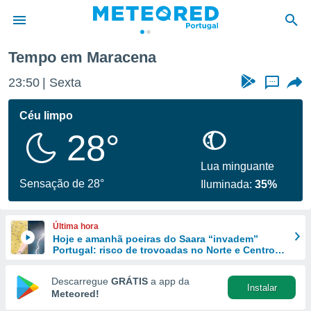
ena
Tempo em Maracena
de
23:50
Sexta
...
 da
empo.pt) foi
Céu limpo
or
28°
is para
e as
 fornecidas
Lua minguante
 qualidade.
Sensação de 28°
Iluminada:
35%
r a este
s das
opções:
Última hora
Hoje e amanhã poeiras do Saara “invadem”
ookies e
Portugal: risco de trovoadas no Norte e Centro
 forma
aumenta
Descarregue
GRÁTIS
a app da
Instalar
e digital
Meteored!
da,