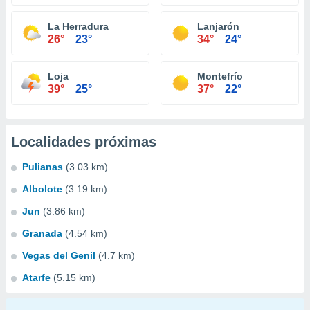
La Herradura
Lanjarón
26°
23°
34°
24°
Loja
Montefrío
39°
25°
37°
22°
Localidades próximas
Pulianas
(3.03 km)
Albolote
(3.19 km)
Jun
(3.86 km)
Granada
(4.54 km)
Vegas del Genil
(4.7 km)
Atarfe
(5.15 km)