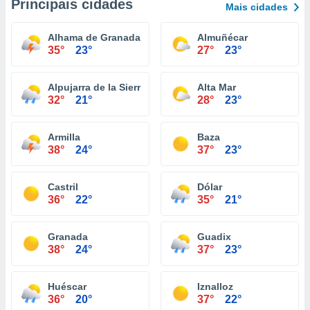
Principais cidades
Mais cidades
Alhama de Granada
Almuñécar
35°
23°
27°
23°
Alpujarra de la Sierra
Alta Mar
32°
21°
28°
23°
Armilla
Baza
38°
24°
37°
23°
Castril
Dólar
36°
22°
35°
21°
Granada
Guadix
38°
24°
37°
23°
Huéscar
Iznalloz
36°
20°
37°
22°