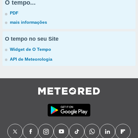
O tempo...
PDF
mais informações
O tempo no seu Site
Widget de O Tempo
API de Meteorologia