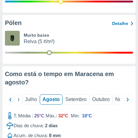
conteúdos.
ção
Pólen
Detalhe
ão através
de
Muito baixo
,
Relva (5 #/m³)
 e
dos,
publicidade
s, estudos
Como está o tempo em Maracena em
a e
mento de
agosto
?
ossos 1199
o
Junho
Julho
Agosto
Setembro
Outubro
Novembro
eiros
T. Média :
25°C
Máx.:
32°C
Min:
18°C
Dias de chuva:
2
dias
Acum. de chuva:
8 mm