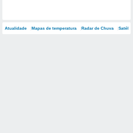
Atualidade
Mapas de temperatura
Radar de Chuva
Satélit