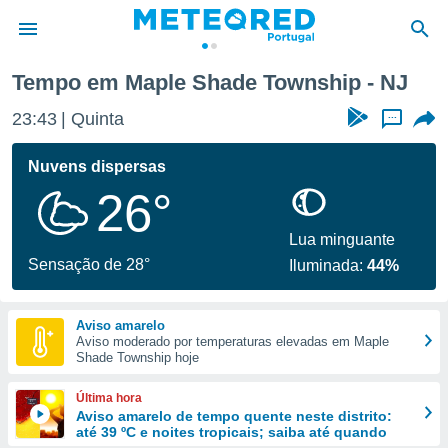
Tempo em Maple Shade Township - NJ
de
23:43
Quinta
...
 da
empo.pt) foi
Nuvens dispersas
or
26°
is para
e as
 fornecidas
Lua minguante
 qualidade.
Sensação de 28°
Iluminada:
44%
r a este
s das
opções:
Aviso amarelo
Aviso moderado por temperaturas elevadas em Maple
ookies e
Shade Township hoje
 forma
Última hora
e digital
Aviso amarelo de tempo quente neste distrito:
até 39 ºC e noites tropicais; saiba até quando
da,