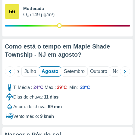
conteúdos.
Moderada
56
O₃ (149 µg/m³)
ção
ão através
de
,
 e
Como está o tempo em Maple Shade
Township - NJ em
agosto
?
dos,
publicidade
s, estudos
o
Junho
Julho
Agosto
Setembro
Outubro
Novembro
a e
mento de
T. Média :
24°C
Máx.:
29°C
Min:
20°C
ossos 1199
Dias de chuva:
11
dias
eiros
Acum. de chuva:
99 mm
Vento médio:
9 km/h
Nascer e Pôr do sol