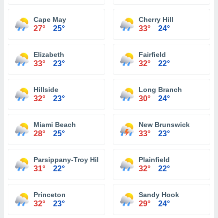
Cape May
Cherry Hill
27°
25°
33°
24°
Elizabeth
Fairfield
33°
23°
32°
22°
Hillside
Long Branch
32°
23°
30°
24°
Miami Beach
New Brunswick
28°
25°
33°
23°
Parsippany-Troy Hills
Plainfield
31°
22°
32°
22°
Princeton
Sandy Hook
32°
23°
29°
24°