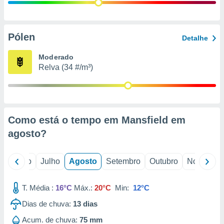
conteúdos.
ção
Pólen
Detalhe
ão através
de
Moderado
,
Relva (34 #/m³)
 e
dos,
publicidade
s, estudos
Como está o tempo em Mansfield em
a e
mento de
agosto
?
ossos 1199
o
Junho
Julho
Agosto
Setembro
Outubro
Novembro
eiros
T. Média :
16°C
Máx.:
20°C
Min:
12°C
Dias de chuva:
13
dias
Acum. de chuva:
75 mm