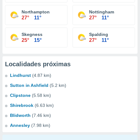
Northampton
Nottingham
27°
11°
27°
11°
Skegness
Spalding
25°
15°
27°
11°
Localidades próximas
Lindhurst
(4.87 km)
Sutton in Ashfield
(5.2 km)
Clipstone
(5.58 km)
Shirebrook
(6.63 km)
Blidworth
(7.46 km)
Annesley
(7.98 km)