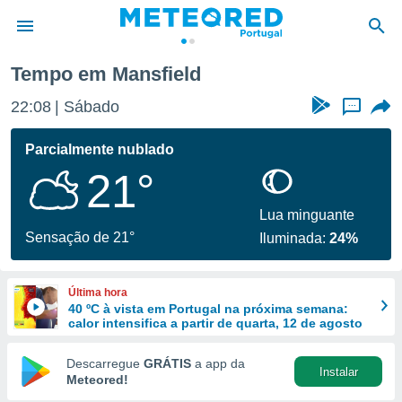
Tempo em Mansfield
de
22:08
Sábado
...
 da
empo.pt) foi
Parcialmente nublado
or
21°
is para
e as
 fornecidas
Lua minguante
 qualidade.
Sensação de 21°
Iluminada:
24%
r a este
s das
opções:
Última hora
40 ºC à vista em Portugal na próxima semana:
ookies e
calor intensifica a partir de quarta, 12 de agosto
 forma
Descarregue
GRÁTIS
a app da
Instalar
e digital
Meteored!
da,