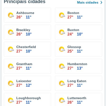
Principais cidades
Mais cidades
Ashbourne
Boston
26°
11°
27°
11°
Brackley
Buxton
26°
10°
24°
10°
Chesterfield
Glossop
27°
10°
25°
11°
Grantham
Humberston
27°
11°
27°
13°
Leicester
Long Eaton
27°
12°
27°
11°
Loughborough
Lutterworth
27°
11°
26°
11°