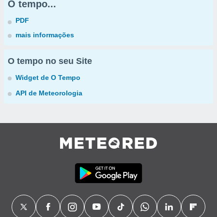
O tempo...
PDF
mais informações
O tempo no seu Site
Widget de O Tempo
API de Meteorologia