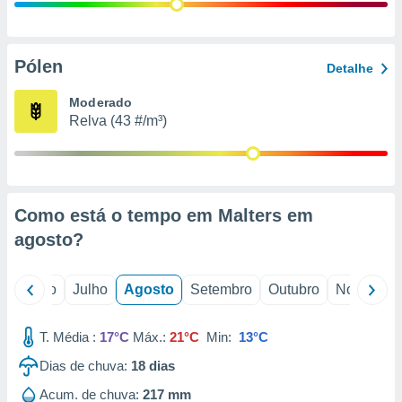
conteúdos.
ção
Pólen
Detalhe
ão através
de
Moderado
,
Relva (43 #/m³)
 e
dos,
publicidade
s, estudos
Como está o tempo em Malters em
a e
mento de
agosto
?
ossos 1199
o
Junho
Julho
Agosto
Setembro
Outubro
Novembro
eiros
T. Média :
17°C
Máx.:
21°C
Min:
13°C
Dias de chuva:
18
dias
Acum. de chuva:
217 mm