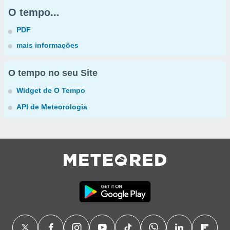
O tempo...
PDF
mais informações
O tempo no seu Site
Widget de O Tempo
API de Meteorologia