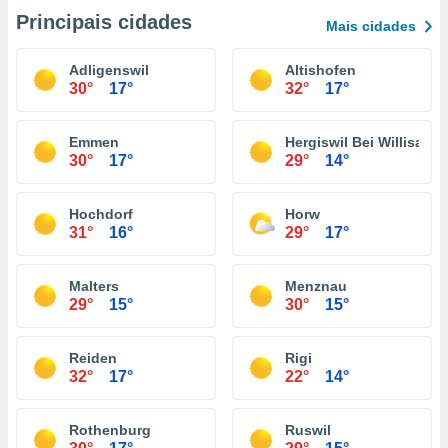
Principais cidades
Mais cidades
Adligenswil
Altishofen
30°
17°
32°
17°
Emmen
Hergiswil Bei Willisau
30°
17°
29°
14°
Hochdorf
Horw
31°
16°
29°
17°
Malters
Menznau
29°
15°
30°
15°
Reiden
Rigi
32°
17°
22°
14°
Rothenburg
Ruswil