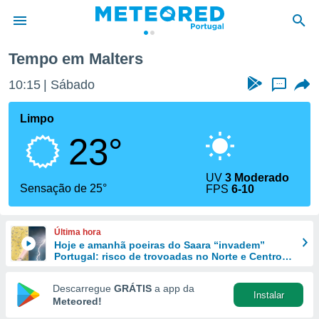
Tempo em Malters
de
10:15
Sábado
...
 da
empo.pt) foi
Limpo
or
23°
is para
e as
 fornecidas
UV
3 Moderado
 qualidade.
Sensação de 25°
FPS
6-10
r a este
s das
opções:
Última hora
Hoje e amanhã poeiras do Saara “invadem”
ookies e
Portugal: risco de trovoadas no Norte e Centro
 forma
aumenta
Descarregue
GRÁTIS
a app da
Instalar
e digital
Meteored!
da,