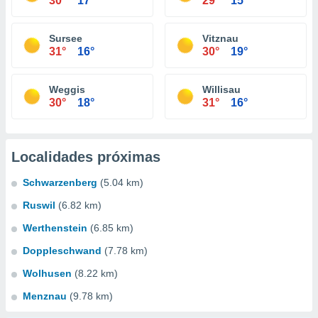
30°
17°
29°
15°
Sursee
Vitznau
31°
16°
30°
19°
Weggis
Willisau
30°
18°
31°
16°
Localidades próximas
Schwarzenberg
(5.04 km)
Ruswil
(6.82 km)
Werthenstein
(6.85 km)
Doppleschwand
(7.78 km)
Wolhusen
(8.22 km)
Menznau
(9.78 km)