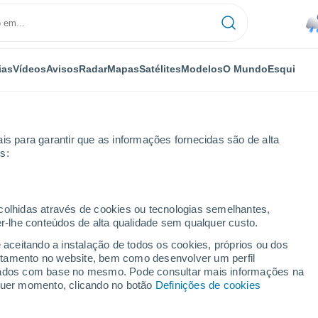
ias
Vídeos
Avisos
Radar
Mapas
Satélites
Modelos
O Mundo
Esqui
is para garantir que as informações fornecidas são de alta
s:
ta
ecolhidas através de cookies ou tecnologias semelhantes,
er-lhe conteúdos de alta qualidade sem qualquer custo.
S
e aceitando a instalação de todos os cookies, próprios ou dos
rtamento no website, bem como desenvolver um perfil
...
lizados com base no mesmo. Pode consultar mais informações na
lquer momento, clicando no botão
Definições de cookies
Por horas
Rajadas de até
65 km/h
nas
próximas horas