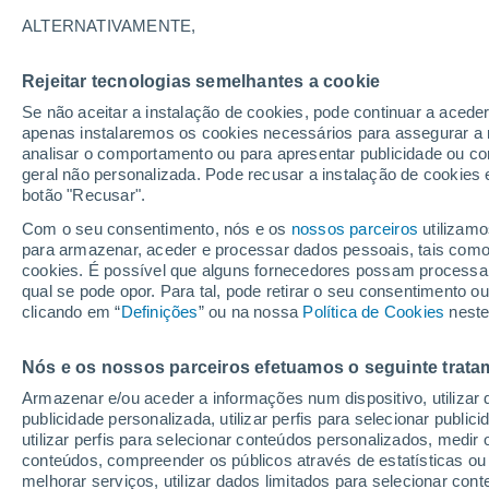
23°
ALTERNATIVAMENTE,
Rejeitar tecnologias semelhantes a cookie
30%
Se não aceitar a instalação de cookies, pode continuar a acede
Sensação de 23°
0.1 mm
apenas instalaremos os cookies necessários para assegurar a 
analisar o comportamento ou para apresentar publicidade ou co
geral não personalizada. Pode recusar a instalação de cookies 
botão "Recusar".
Última hora
Aviso amarelo de tempo quente neste distrito:
Com o seu consentimento, nós e os
nossos parceiros
utilizamo
39 ºC e noites tropicais; saiba até quando
para armazenar, aceder e processar dados pessoais, tais como a
cookies. É possível que alguns fornecedores possam processa
O Tempo 1 - 7 Dias
Atualidade
Mapas de chuva
R
qual se pode opor. Para tal, pode retirar o seu consentimento 
clicando em “
Definições
” ou na nossa
Política de Cookies
neste
Nós e os nossos parceiros efetuamos o seguinte trata
Amanhã
Sábado
D
Hoje
Armazenar e/ou aceder a informações num dispositivo, utilizar da
7 Ago.
8 Ago.
6 Ago.
publicidade personalizada, utilizar perfis para selecionar public
utilizar perfis para selecionar conteúdos personalizados, med
conteúdos, compreender os públicos através de estatísticas ou
melhorar serviços, utilizar dados limitados para selecionar cont
50%
40%
90%