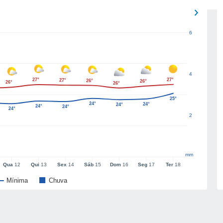
6
4
27°
27°
27°
26°
26°
26°
26°
25°
24°
24°
24°
24°
24°
24°
2
mm
Qua
12
Qui
13
Sex
14
Sáb
15
Dom
16
Seg
17
Ter
18
Mínima
Chuva