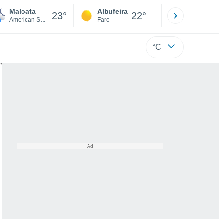
Maloata
Albufeira
Lisboa
23°
22°
American Samoa
Faro
Lisboa
°C