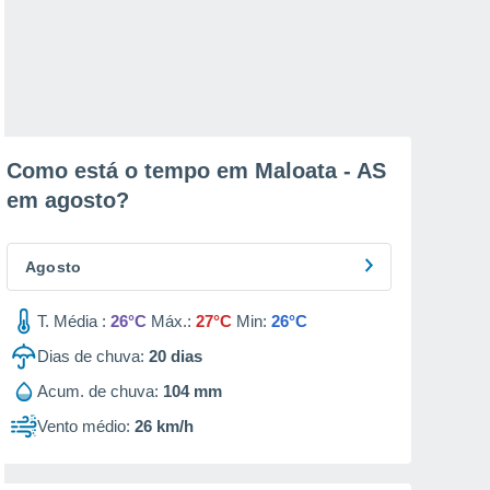
Como está o tempo em Maloata - AS
em
agosto
?
Agosto
T. Média :
26°C
Máx.:
27°C
Min:
26°C
Dias de chuva:
20
dias
Acum. de chuva:
104 mm
Vento médio:
26 km/h