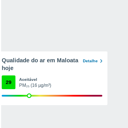
Qualidade do ar em Maloata
Detalhe
hoje
Aceitável
29
PM₂₅ (16 µg/m³)