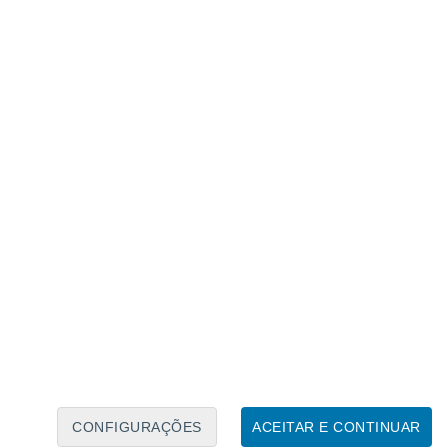
Calendário Lunar
Seg
Ter
Qua
Qui
Sex
Sáb
Domo
6
7
8
9
10
11
12
13
14
15
16
17
18
19
CONFIGURAÇÕES
ACEITAR E CONTINUAR