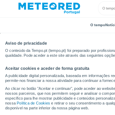
O tempo
Notíc
Aviso de privacidade
O conteúdo da Tempo.pt (tempo.pt) foi preparado por profissiona
qualidade. Pode aceder a este site através das seguintes opçõe
Aceitar cookies e aceder de forma gratuita
Início
Estados Unidos
Samoa Americana
Maloa
A publicidade digital personalizada, baseada em informações r
permite-nos financiar a nossa atividade para continuar a fornec
Tempo em Maloata - A
Ao clicar no botão "Aceitar e continuar", pode aceder ao websit
nossos parceiros, que nos permitem seguir e analisar o compo
20:55
Quinta
específico para lhe mostrar publicidade e conteúdos persona
nossa
Política de Cookies
e retirar o seu consentimento a qua
disponível na parte inferior da nossa página web.
Chuva fraca