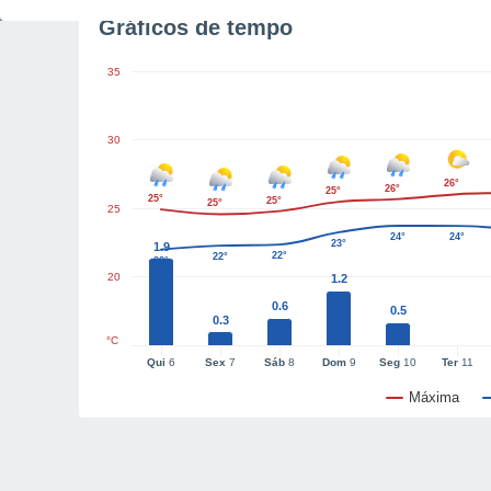
Gráficos de tempo
35
30
26°
26°
25°
25°
25°
25°
25
24°
24°
23°
1.9
22°
22°
22°
20
1.2
0.6
0.5
0.3
°C
Qui
6
Sex
7
Sáb
8
Dom
9
Seg
10
Ter
11
Máxima