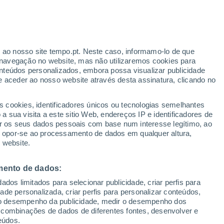
Rajadas de até 65km/h
Na próxima madrugada
r ao nosso site tempo.pt. Neste caso, informamo-lo de que
navegação no website, mas não utilizaremos cookies para
nteúdos personalizados, embora possa visualizar publicidade
e aceder ao nosso website através desta assinatura, clicando no
 até
s cookies, identificadores únicos ou tecnologias semelhantes
 sua visita a este sitio Web, endereços IP e identificadores de
r os seus dados pessoais com base num interesse legítimo, ao
adar de Chuva
Satélites
Modelos
ou opor-se ao processamento de dados em qualquer altura,
 website.
mento de dados:
omingo
Segunda
Terça
Quarta
dos limitados para selecionar publicidade, criar perfis para
9 Ago.
10 Ago.
11 Ago.
12 Ago.
idade personalizada, criar perfis para personalizar conteúdos,
ir o desempenho da publicidade, medir o desempenho dos
 combinações de dados de diferentes fontes, desenvolver e
eúdos.
80%
80%