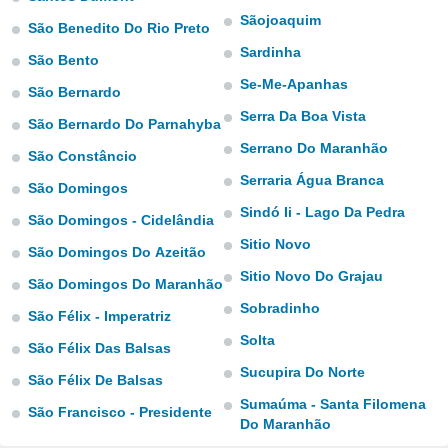
tar a
Sãojoaquim
de cookies,
São Benedito Do Rio Preto
uar a
Sardinha
São Bento
osso site
este caso,
Se-Me-Apanhas
São Bernardo
lo de que
Serra Da Boa Vista
talaremos
São Bernardo Do Parnahyba
Serrano Do Maranhão
São Constâncio
s para
a navegação
Serraria Água Branca
São Domingos
, mas não
Sindó Ii - Lago Da Pedra
s cookies
São Domingos - Cidelândia
ar o
Sitio Novo
São Domingos Do Azeitão
nto ou
ntar
Sitio Novo Do Grajau
São Domingos Do Maranhão
 ou
Sobradinho
São Félix - Imperatriz
dos,
Solta
ssa
São Félix Das Balsas
ublicidade
Sucupira Do Norte
São Félix De Balsas
Sumaúma - Santa Filomena
ada. Pode
São Francisco - Presidente
nstalação de
Do Maranhão
ceder ao