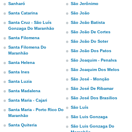
m
Sanharó
São Jerônimo
 recolhidas
cookies ou
Santa Catarina
São João
Santa Cruz - São Luís
São João Batista
, permite-
Gonzaga Do Maranhão
ar a nossa
São João De Cortes
ara
ACEITAR
Santa Filomena
 fornecer-
São João Do Soter
E
os de alta
Santa Filomena Do
CONTINUAR
São João Dos Patos
sem
Maranhão
sto.
São Joaquim - Penalva
Santa Helena
CONFIGURAÇÕES
o botão
São Joaquim Dos Melos
Santa Ines
ontinuar",
r ao
São José - Monção
Santa Luzia
itando a
São José De Ribamar
de todos os
Santa Madalena
óprios ou
São José Dos Brasilios
Santa Maria - Cajari
parceiros,
rmitem
São Luís
Santa Maria - Porto Rico Do
lisar o
Maranhão
São Luis Gonzaga
nto no
em como
Santa Quiteria
São Luis Gonzaga Do
 um perfil