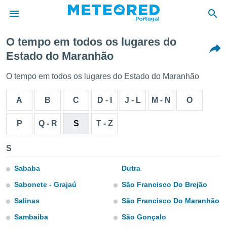
O tempo em todos os lugares do
Estado do Maranhão
de
 da
O tempo em todos os lugares do Estado do Maranhão
empo.pt) foi
or
A
B
C
D - I
J - L
M - N
O
is para
e as
 fornecidas
P
Q - R
S
T - Z
 qualidade.
r a este
S
s das
opções:
Sababa
Dutra
ookies e
Sabonete - Grajaú
São Francisco Do Brejão
 forma
Salinas
São Francisco Do Maranhão
e digital
Sambaiba
São Gonçalo
da,