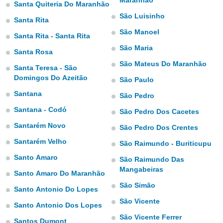
Maranhão
para lhe
Santa Quiteria Do Maranhão
licidade e
São Luisinho
Santa Rita
ados com
São Manoel
Santa Rita - Santa Rita
esmo. Pode
São Maria
ais
Santa Rosa
s na nossa
São Mateus Do Maranhão
Santa Teresa - São
 Cookies
e
Domingos Do Azeitão
u
São Paulo
nto a
Santana
São Pedro
omento,
 botão
Santana - Codó
São Pedro Dos Cacetes
de cookies
Santarém Novo
na parte
São Pedro Dos Crentes
nossa
Santarém Velho
São Raimundo - Buriticupu
.
Santo Amaro
São Raimundo Das
IVAMENTE,
Mangabeiras
Santo Amaro Do Maranhão
São Simão
Santo Antonio Do Lopes
as
São Vicente
tes a
Santo Antonio Dos Lopes
São Vicente Ferrer
Santos Dumont