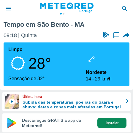
Tempo em São Bento - MA
de
09:18
Quinta
...
 da
empo.pt) foi
Limpo
or
28°
is para
e as
 fornecidas
Nordeste
 qualidade.
Sensação de 32°
14
29 km/h
r a este
s das
opções:
Última hora
Subida das temperaturas, poeiras do Saara e
ookies e
chuva: datas e zonas mais afetadas em Portugal
 forma
Descarregue
GRÁTIS
a app da
Instalar
e digital
Meteored!
da,