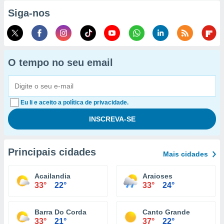
Siga-nos
O tempo no seu email
Eu li e aceito a política de privacidade.
Principais cidades
Mais cidades
Acailandia
Araioses
33°
22°
33°
24°
Barra Do Corda
Canto Grande
33°
21°
37°
22°