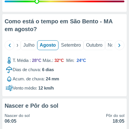
conteúdos.
ção
Como está o tempo em São Bento - MA
ão através
em
agosto
?
de
,
 e
o
Junho
Julho
Agosto
Setembro
Outubro
Novembro
dos,
publicidade
T. Média :
28°C
Máx.:
32°C
Min:
24°C
s, estudos
Dias de chuva:
6
dias
a e
mento de
Acum. de chuva:
24 mm
Vento médio:
12 km/h
ossos 1199
eiros
Nascer e Pôr do sol
Nascer do sol
Pôr do sol
06:05
18:05