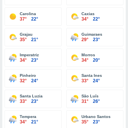
Carolina
Caxias
37°
22°
34°
22°
Grajau
Guimaraes
35°
21°
29°
23°
Imperatriz
Morros
34°
23°
34°
20°
Pinheiro
Santa Ines
32°
24°
33°
24°
Santa Luzia
São Luís
33°
23°
31°
26°
Tempera
Urbano Santos
34°
21°
35°
23°