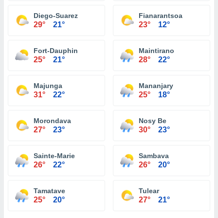
Diego-Suarez
Fianarantsoa
29°
21°
23°
12°
Fort-Dauphin
Maintirano
25°
21°
28°
22°
Majunga
Mananjary
31°
22°
25°
18°
Morondava
Nosy Be
27°
23°
30°
23°
Sainte-Marie
Sambava
26°
22°
26°
20°
Tamatave
Tulear
25°
20°
27°
21°