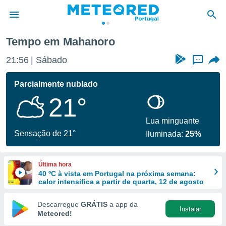
Tempo em Mahanoro
de
21:56
Sábado
...
 da
empo.pt) foi
Parcialmente nublado
or
21°
is para
e as
 fornecidas
Lua minguante
 qualidade.
Sensação de 21°
Iluminada:
25%
r a este
s das
opções:
Última hora
40 ºC à vista em Portugal na próxima semana:
ookies e
calor intensifica a partir de quarta, 12 de agosto
 forma
Descarregue
GRÁTIS
a app da
Instalar
e digital
Meteored!
da,