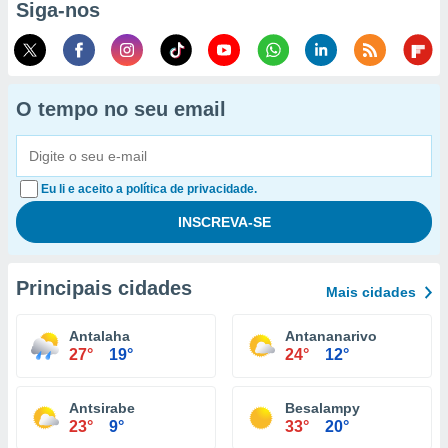
Siga-nos
O tempo no seu email
Eu li e aceito a política de privacidade.
Principais cidades
Mais cidades
Antalaha
Antananarivo
27°
19°
24°
12°
Antsirabe
Besalampy
23°
9°
33°
20°