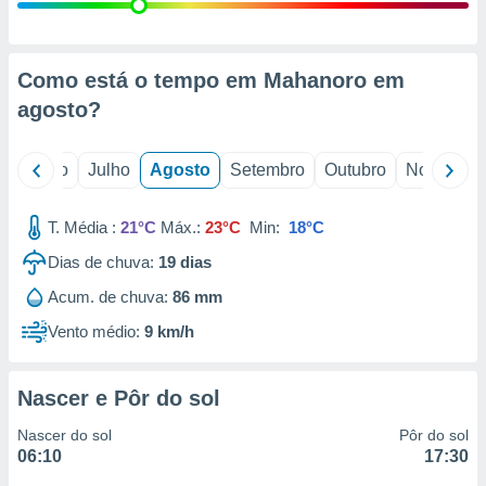
conteúdos.
ção
Como está o tempo em Mahanoro em
ão através
agosto
?
de
,
 e
o
Junho
Julho
Agosto
Setembro
Outubro
Novembro
dos,
publicidade
T. Média :
21°C
Máx.:
23°C
Min:
18°C
s, estudos
Dias de chuva:
19
dias
a e
mento de
Acum. de chuva:
86 mm
Vento médio:
9 km/h
ossos 1199
eiros
Nascer e Pôr do sol
Nascer do sol
Pôr do sol
06:10
17:30