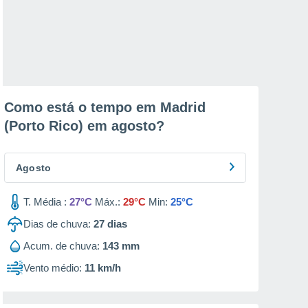
Como está o tempo em Madrid
(Porto Rico) em
agosto
?
Agosto
T. Média :
27°C
Máx.:
29°C
Min:
25°C
Dias de chuva:
27
dias
Acum. de chuva:
143 mm
Vento médio:
11 km/h