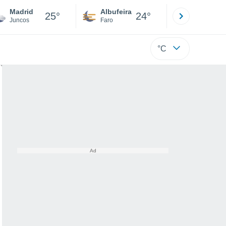
Madrid
Albufeira
Lisboa
25°
24°
Juncos
Faro
Lisboa
°C