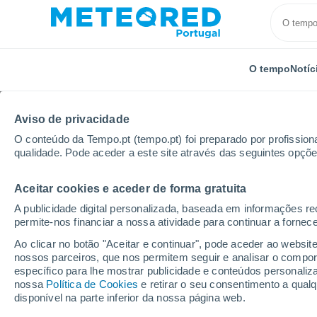
O tempo
Notíc
Aviso de privacidade
O conteúdo da Tempo.pt (tempo.pt) foi preparado por profissiona
qualidade. Pode aceder a este site através das seguintes opçõe
Aceitar cookies e aceder de forma gratuita
Início
Porto Rico
Municipalidade de Juncos
Mad
A publicidade digital personalizada, baseada em informações r
permite-nos financiar a nossa atividade para continuar a fornec
Tempo em Madrid (Port
Ao clicar no botão "Aceitar e continuar", pode aceder ao websit
nossos parceiros, que nos permitem seguir e analisar o compo
23:12
Sexta
específico para lhe mostrar publicidade e conteúdos persona
nossa
Política de Cookies
e retirar o seu consentimento a qua
disponível na parte inferior da nossa página web.
Nuvens dispersas