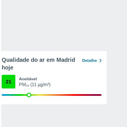
Qualidade do ar em Madrid
Detalhe
hoje
Aceitável
21
PM₂₅ (11 µg/m³)