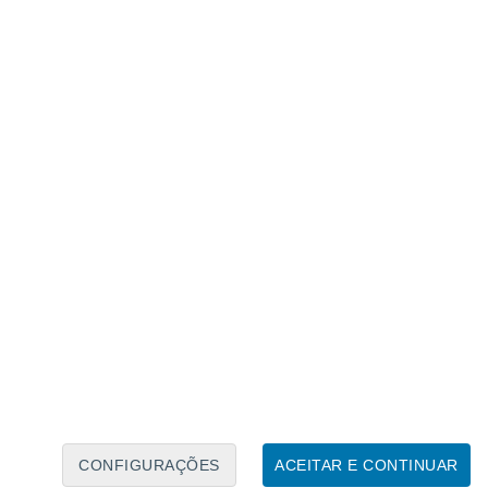
Calendário Lunar
Seg
Ter
Qua
Qui
Sex
Sáb
Domo
7
8
9
10
11
12
13
14
15
16
17
18
19
20
CONFIGURAÇÕES
ACEITAR E CONTINUAR