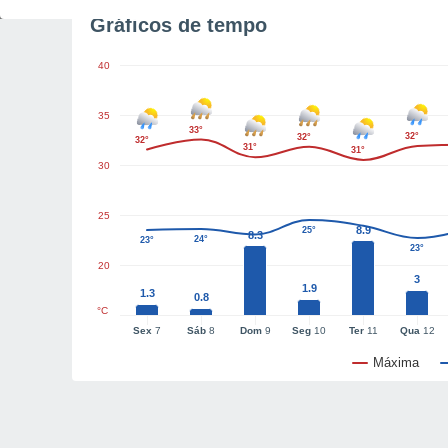
Gráficos de tempo
40
35
33°
32°
32°
32°
31°
31°
30
25
8.9
25°
8.3
24°
23°
23°
20
3
1.9
1.3
0.8
°C
Sex
7
Sáb
8
Dom
9
Seg
10
Ter
11
Qua
12
Máxima