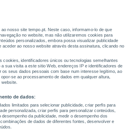
ante
r ao nosso site tempo.pt. Neste caso, informamo-lo de que
:
32%
navegação no website, mas não utilizaremos cookies para
nteúdos personalizados, embora possa visualizar publicidade
e aceder ao nosso website através desta assinatura, clicando no
s cookies, identificadores únicos ou tecnologias semelhantes
o
 sua visita a este sitio Web, endereços IP e identificadores de
r os seus dados pessoais com base num interesse legítimo, ao
Radar de Chuva
Satélites
Modelos
ou opor-se ao processamento de dados em qualquer altura,
 website.
mento de dados:
egunda
Terça
Quarta
Quinta
dos limitados para selecionar publicidade, criar perfis para
10 Ago.
11 Ago.
12 Ago.
13 Ago.
idade personalizada, criar perfis para personalizar conteúdos,
ir o desempenho da publicidade, medir o desempenho dos
 combinações de dados de diferentes fontes, desenvolver e
eúdos.
70%
90%
90%
70%