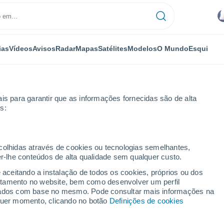
ias
Vídeos
Avisos
Radar
Mapas
Satélites
Modelos
O Mundo
Esqui
is para garantir que as informações fornecidas são de alta
s:
rid
ecolhidas através de cookies ou tecnologias semelhantes,
er-lhe conteúdos de alta qualidade sem qualquer custo.
o Rico)
e aceitando a instalação de todos os cookies, próprios ou dos
rtamento no website, bem como desenvolver um perfil
...
lizados com base no mesmo. Pode consultar mais informações na
lquer momento, clicando no botão
Definições de cookies
Por horas
Intervalos nublados nas
próximas horas