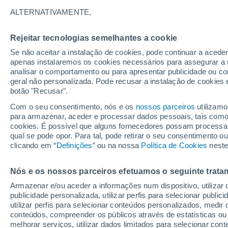
25°
ALTERNATIVAMENTE,
Rejeitar tecnologias semelhantes a cookie
Lua mingu
Se não aceitar a instalação de cookies, pode continuar a acede
Iluminada
Sensação de 26°
apenas instalaremos os cookies necessários para assegurar a 
analisar o comportamento ou para apresentar publicidade ou co
geral não personalizada. Pode recusar a instalação de cookies 
botão "Recusar".
Última hora
Hoje e amanhã poeiras do Saara “invadem”
Com o seu consentimento, nós e os
nossos parceiros
utilizamo
Portugal: risco de trovoadas no Norte e Centr
para armazenar, aceder e processar dados pessoais, tais como a
aumenta
cookies. É possível que alguns fornecedores possam processa
O Tempo 1 - 7 Dias
Atualidade
Mapas de nuvens
qual se pode opor. Para tal, pode retirar o seu consentimento 
clicando em “
Definições
” ou na nossa
Política de Cookies
neste
Nós e os nossos parceiros efetuamos o seguinte trata
Amanhã
Domingo
S
Hoje
Armazenar e/ou aceder a informações num dispositivo, utilizar da
8 Ago.
9 Ago.
7 Ago.
publicidade personalizada, utilizar perfis para selecionar public
utilizar perfis para selecionar conteúdos personalizados, med
conteúdos, compreender os públicos através de estatísticas ou
melhorar serviços, utilizar dados limitados para selecionar cont
60%
90%
80%