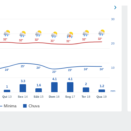
30
32°
32°
32°
32°
32°
31°
31°
20
25°
10
24°
24°
24°
24°
23°
23°
4.1
4.1
3.3
2
1.6
1.2
1
mm
Qui
13
Sex
14
Sáb
15
Dom
16
Seg
17
Ter
18
Qua
19
Mínima
Chuva