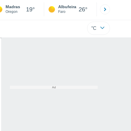
Madras
Albufeira
Lisboa
19°
26°
Oregon
Faro
Lisboa
°C