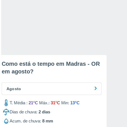
Como está o tempo em Madras - OR
em
agosto
?
Agosto
T. Média :
21°C
Máx.:
31°C
Min:
13°C
Dias de chuva:
2
dias
Acum. de chuva:
8 mm