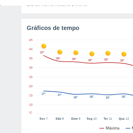
Luz da manhã restante
14h37m
Gráficos de tempo
45
40
37°
35
33°
33°
33°
32°
32°
30
25
20
17°
17°
15
16°
16°
16°
15°
10
°C
Sex
7
Sáb
8
Dom
9
Seg
10
Ter
11
Qua
12
Máxima