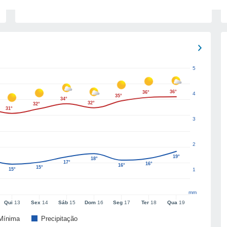
5
36°
36°
4
35°
34°
32°
32°
31°
3
2
19°
18°
17°
16°
16°
15°
15°
1
mm
Qui
13
Sex
14
Sáb
15
Dom
16
Seg
17
Ter
18
Qua
19
Mínima
Precipitação