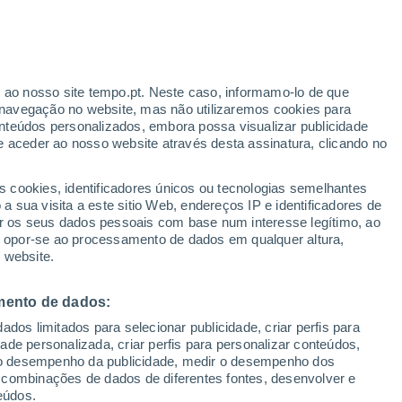
r ao nosso site tempo.pt. Neste caso, informamo-lo de que
navegação no website, mas não utilizaremos cookies para
nteúdos personalizados, embora possa visualizar publicidade
e aceder ao nosso website através desta assinatura, clicando no
s cookies, identificadores únicos ou tecnologias semelhantes
dem
 sua visita a este sitio Web, endereços IP e identificadores de
r os seus dados pessoais com base num interesse legítimo, ao
ura
Radar de Chuva
Satélites
Modelos
ou opor-se ao processamento de dados em qualquer altura,
 website.
mento de dados:
egunda
Terça
Quarta
Quinta
dos limitados para selecionar publicidade, criar perfis para
10 Ago.
11 Ago.
12 Ago.
13 Ago.
idade personalizada, criar perfis para personalizar conteúdos,
ir o desempenho da publicidade, medir o desempenho dos
 combinações de dados de diferentes fontes, desenvolver e
eúdos.