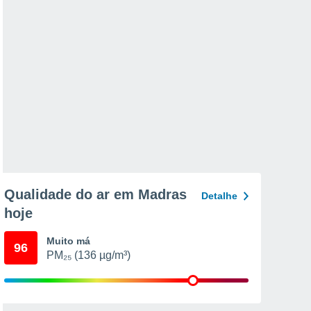
Qualidade do ar em Madras
Detalhe
hoje
Muito má
96
PM₂₅ (136 µg/m³)