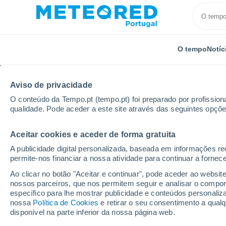
O tempo
Notíc
Aviso de privacidade
O conteúdo da Tempo.pt (tempo.pt) foi preparado por profissiona
qualidade. Pode aceder a este site através das seguintes opçõe
Aceitar cookies e aceder de forma gratuita
Início
Estados Unidos
Óregan
Madras
A publicidade digital personalizada, baseada em informações r
permite-nos financiar a nossa atividade para continuar a fornec
Tempo em Madras - OR
Ao clicar no botão "Aceitar e continuar", pode aceder ao websit
nossos parceiros, que nos permitem seguir e analisar o compo
06:17
Sexta
específico para lhe mostrar publicidade e conteúdos persona
nossa
Política de Cookies
e retirar o seu consentimento a qua
disponível na parte inferior da nossa página web.
Limpo