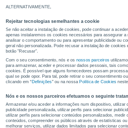
18°
ALTERNATIVAMENTE,
Rejeitar tecnologias semelhantes a cookie
Sudoeste
Se não aceitar a instalação de cookies, pode continuar a acede
Sensação de 18°
3
-
5 km/h
apenas instalaremos os cookies necessários para assegurar a 
analisar o comportamento ou para apresentar publicidade ou co
geral não personalizada. Pode recusar a instalação de cookies 
botão "Recusar".
Previsão
Tempo para a próxima semana em Portugal:
Com o seu consentimento, nós e os
nossos parceiros
utilizamo
temperaturas voltam a subir; máximas na or
para armazenar, aceder e processar dados pessoais, tais como a
dos 40 ºC regressam ao continente
cookies. É possível que alguns fornecedores possam processa
O Tempo 1 - 7 Dias
Atualidade
Mapas de temperat
qual se pode opor. Para tal, pode retirar o seu consentimento 
clicando em “
Definições
” ou na nossa
Política de Cookies
neste
Nós e os nossos parceiros efetuamos o seguinte trata
Amanhã
Domingo
S
Hoje
Armazenar e/ou aceder a informações num dispositivo, utilizar da
8 Ago.
9 Ago.
7 Ago.
publicidade personalizada, utilizar perfis para selecionar public
utilizar perfis para selecionar conteúdos personalizados, med
conteúdos, compreender os públicos através de estatísticas ou
melhorar serviços, utilizar dados limitados para selecionar cont