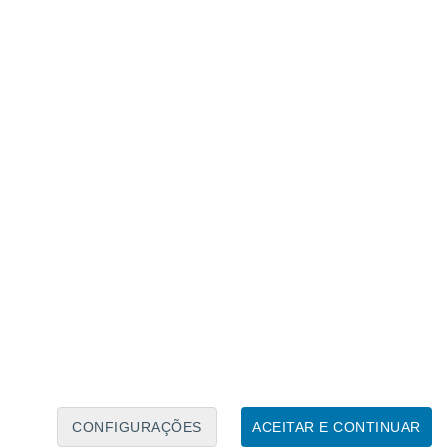
Calendário Lunar
Seg
Ter
Qua
Qui
Sex
Sáb
Domo
7
8
9
10
11
12
13
14
15
16
17
18
19
20
CONFIGURAÇÕES
ACEITAR E CONTINUAR