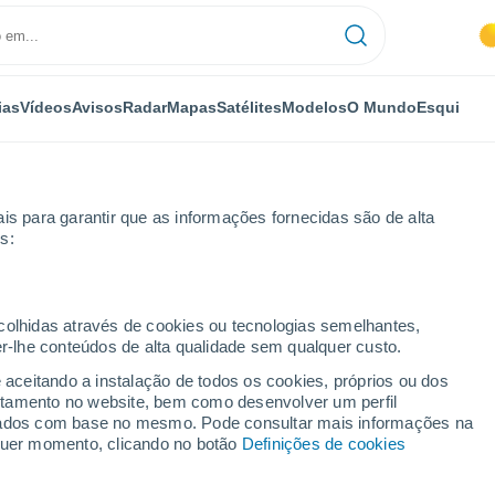
ias
Vídeos
Avisos
Radar
Mapas
Satélites
Modelos
O Mundo
Esqui
is para garantir que as informações fornecidas são de alta
s:
ecolhidas através de cookies ou tecnologias semelhantes,
er-lhe conteúdos de alta qualidade sem qualquer custo.
e aceitando a instalação de todos os cookies, próprios ou dos
rtamento no website, bem como desenvolver um perfil
...
lizados com base no mesmo. Pode consultar mais informações na
lquer momento, clicando no botão
Definições de cookies
Por horas
Céu limpo nas próximas horas