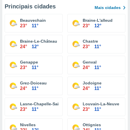
Principais cidades
Mais cidades
Beauvechain
Braine-L'alleud
23°
11°
23°
12°
Braine-Le-Château
Chastre
24°
12°
23°
11°
Genappe
Genval
23°
11°
24°
11°
Grez-Doiceau
Jodoigne
24°
11°
24°
11°
Lasne-Chapelle-Saint-Lambert
Louvain-La-Neuve
23°
11°
23°
11°
Nivelles
Ottignies