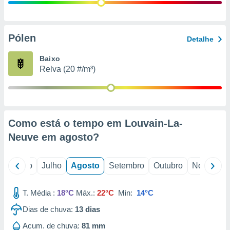
conteúdos.
ção
Pólen
Detalhe
ão através
de
Baixo
,
Relva (20 #/m³)
 e
dos,
publicidade
s, estudos
Como está o tempo em Louvain-La-
a e
mento de
Neuve em
agosto
?
ossos 1199
o
Junho
Julho
Agosto
Setembro
Outubro
Novembro
eiros
T. Média :
18°C
Máx.:
22°C
Min:
14°C
Dias de chuva:
13
dias
Acum. de chuva:
81 mm