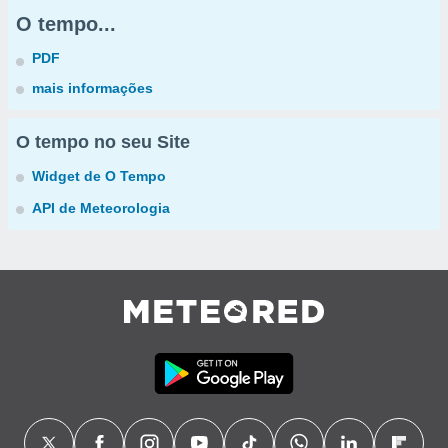
O tempo...
PDF
mais informações
O tempo no seu Site
Widget de O Tempo
API de Meteorologia