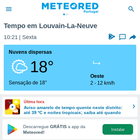
ve
Tempo em Louvain-La-Neuve
de
10:21
Sexta
...
 da
empo.pt) foi
Nuvens dispersas
or
18°
is para
e as
 fornecidas
Oeste
 qualidade.
Sensação de 18°
2
12 km/h
r a este
s das
opções:
Última hora
Aviso amarelo de tempo quente neste distrito:
ookies e
até 39 ºC e noites tropicais; saiba até quando
 forma
Descarregue
GRÁTIS
a app da
Instalar
e digital
Meteored!
da,