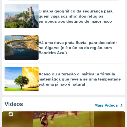
O mapa geográfico da segurança para
quem viaja sozinho: dos refúgios
europeus aos destinos de maior risco
Há uma nova praia fluvial para descobrir
no Algarve (e é a única da região com
Bandeira Azul)
Acaso ou alteração climática: a fórmula
matemática que revela se uma tempestade
extrema já não é natural
Vídeos
Mais Vídeos