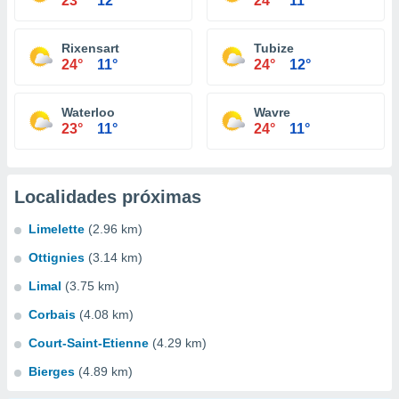
23°
12°
24°
11°
Rixensart
Tubize
24°
11°
24°
12°
Waterloo
Wavre
23°
11°
24°
11°
Localidades próximas
Limelette
(2.96 km)
Ottignies
(3.14 km)
Limal
(3.75 km)
Corbais
(4.08 km)
Court-Saint-Etienne
(4.29 km)
Bierges
(4.89 km)