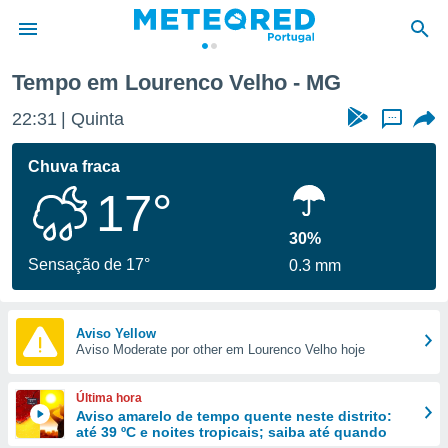
Tempo em Lourenco Velho - MG
de
22:31
Quinta
...
 da
empo.pt) foi
Chuva fraca
or
17°
is para
e as
 fornecidas
30%
 qualidade.
Sensação de 17°
0.3 mm
r a este
s das
opções:
Aviso Yellow
Aviso Moderate por other em Lourenco Velho hoje
ookies e
 forma
Última hora
e digital
Aviso amarelo de tempo quente neste distrito:
até 39 ºC e noites tropicais; saiba até quando
da,