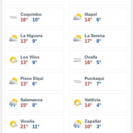
Coquimbo
Illapel
16°
10°
14°
6°
La Higuera
La Serena
13°
9°
17°
8°
Los Vilos
Ovalle
13°
9°
16°
5°
Pisco Elqui
Punitaqui
13°
6°
17°
7°
Salamanca
Valdivia
15°
8°
14°
4°
Vicuña
Zapallar
21°
11°
10°
3°