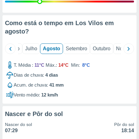
conteúdos.
ção
Como está o tempo em Los Vilos em
ão através
agosto
?
de
,
 e
o
Junho
Julho
Agosto
Setembro
Outubro
Novembro
dos,
publicidade
T. Média :
11°C
Máx.:
14°C
Min:
8°C
s, estudos
Dias de chuva:
4
dias
a e
mento de
Acum. de chuva:
41 mm
Vento médio:
12 km/h
ossos 1199
eiros
Nascer e Pôr do sol
Nascer do sol
Pôr do sol
07:29
18:14