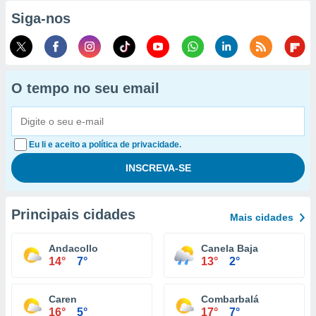
Siga-nos
O tempo no seu email
Eu li e aceito a política de privacidade.
Principais cidades
Mais cidades
Andacollo
Canela Baja
14°
7°
13°
2°
Caren
Combarbalá
16°
5°
17°
7°