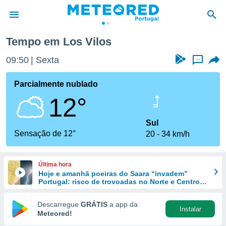
Tempo em Los Vilos
de
09:50
Sexta
...
 da
empo.pt) foi
Parcialmente nublado
or
12°
is para
e as
 fornecidas
Sul
 qualidade.
Sensação de 12°
20
34 km/h
r a este
s das
opções:
Última hora
Hoje e amanhã poeiras do Saara “invadem”
ookies e
Portugal: risco de trovoadas no Norte e Centro
 forma
aumenta
Descarregue
GRÁTIS
a app da
Instalar
e digital
Meteored!
da,