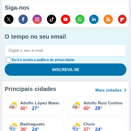
Siga-nos
O tempo no seu email
Eu li e aceito a política de privacidade.
Principais cidades
Mais cidades
Adolfo López Mateos (Jahuara Segundo)
Adolfo Ruiz Cortines
40°
27°
40°
28°
Badiraguato
Choix
36°
24°
37°
24°