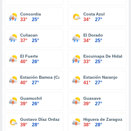
Concordia
Costa Azul
33°
25°
34°
27°
Culiacan
El Dorado
37°
25°
34°
25°
El Fuerte
Escuinapa De Hidalgo
40°
26°
33°
25°
Estación Bamoa (Campo Wilson)
Estación Naranjo
40°
27°
41°
27°
Guamuchil
Guasave
39°
26°
39°
27°
Gustavo Díaz Ordaz (El Carrizo)
Higuera de Zaragoza
39°
28°
38°
28°