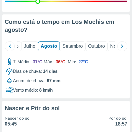
conteúdos.
ção
Como está o tempo em Los Mochis em
ão através
agosto
?
de
,
 e
o
Junho
Julho
Agosto
Setembro
Outubro
Novembro
dos,
publicidade
T. Média :
31°C
Máx.:
36°C
Min:
27°C
s, estudos
Dias de chuva:
14
dias
a e
mento de
Acum. de chuva:
97 mm
Vento médio:
8 km/h
ossos 1199
eiros
Nascer e Pôr do sol
Nascer do sol
Pôr do sol
05:45
18:57