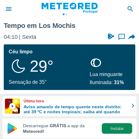
Tempo em Los Mochis
de
04:10
Sexta
...
 da
empo.pt) foi
Céu limpo
or
29°
is para
e as
 fornecidas
Lua minguante
 qualidade.
Sensação de 35°
Iluminada:
31%
r a este
s das
opções:
Última hora
Aviso amarelo de tempo quente neste distrito:
ookies e
até 39 ºC e noites tropicais; saiba até quando
 forma
Descarregue
GRÁTIS
a app da
Instalar
e digital
Meteored!
da,