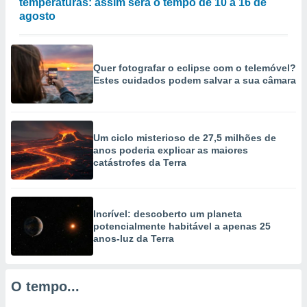
temperaturas: assim será o tempo de 10 a 16 de
selecionar
agosto
a, criar
personalizar
tilizar
Quer fotografar o eclipse com o telemóvel?
selecionar
Estes cuidados podem salvar a sua câmara
dos, medir
nho da
, medir o
Um ciclo misterioso de 27,5 milhões de
o dos
anos poderia explicar as maiores
catástrofes da Terra
r os
ravés de
s ou
s de dados
Incrível: descoberto um planeta
es fontes,
potencialmente habitável a apenas 25
 e melhorar
anos-luz da Terra
ilizar dados
ara
conteúdos.
O tempo...
ção