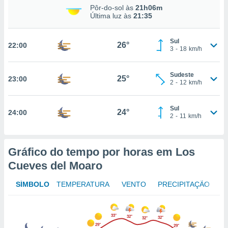
osso site
Pôr-do-sol às
21h06m
este caso,
Última luz às
21:35
lo de que
talaremos
Sul
26°
22:00
3
-
18
km/h
s para
a navegação
, mas não
Sudeste
25°
23:00
s cookies
2
-
12
km/h
ar o
nto ou
Sul
ntar
24°
24:00
2
-
11
km/h
 ou
dos,
ssa
Gráfico do tempo por horas em Los
ublicidade
Cueves del Moaro
ada. Pode
SÍMBOLO
TEMPERATURA
VENTO
PRECIPITAÇÃO
nstalação de
ceder ao
ite através
atura,
33°
32°
32°
32°
 botão
29°
29°