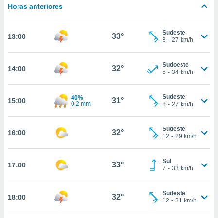
Horas anteriores
, permite-
ar a nossa
ara
Sudeste
ACEITAR
33°
13:00
 fornecer-
8
-
27
km/h
E
os de alta
CONTINUAR
sem
Sudoeste
sto.
32°
14:00
5
-
34
km/h
CONFIGURAÇÕES
o botão
ontinuar",
Sudeste
40%
31°
15:00
r ao
0.2 mm
8
-
27
km/h
itando a
de todos os
óprios ou
Sudeste
32°
16:00
12
-
29
km/h
parceiros,
rmitem
lisar o
Sul
33°
17:00
nto no
7
-
33
km/h
em como
 um perfil
Sudeste
para lhe
32°
18:00
12
-
31
km/h
licidade e