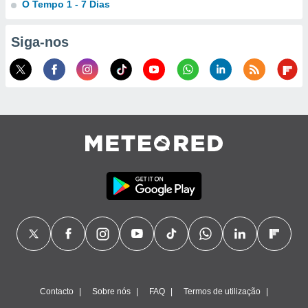
O Tempo 1 - 7 Dias
ão através
de
Siga-nos
,
 e
dos,
publicidade
s, estudos
a e
mento de
ossos 1199
eiros
Contacto
Sobre nós
FAQ
Termos de utilização