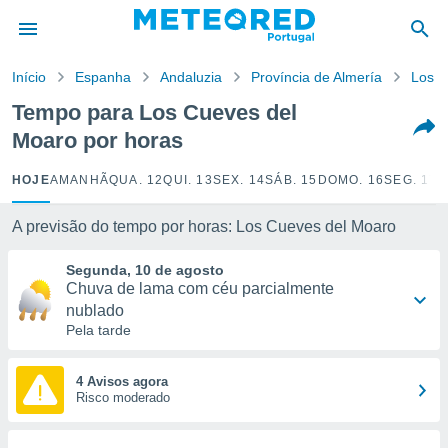
de
Início
Espanha
Andaluzia
Província de Almería
Los C
 da
empo.pt) foi
Tempo para Los Cueves del
or
Moaro por horas
is para
e as
 fornecidas
HOJE
AMANHÃ
QUA. 12
QUI. 13
SEX. 14
SÁB. 15
DOMO. 16
SEG. 17
T
 qualidade.
r a este
A previsão do tempo por horas: Los Cueves del Moaro
s das
opções:
Segunda, 10 de agosto
Chuva de lama com céu parcialmente
ookies e
nublado
 forma
Pela tarde
e digital
da,
4 Avisos agora
m
Risco moderado
 recolhidas
cookies ou