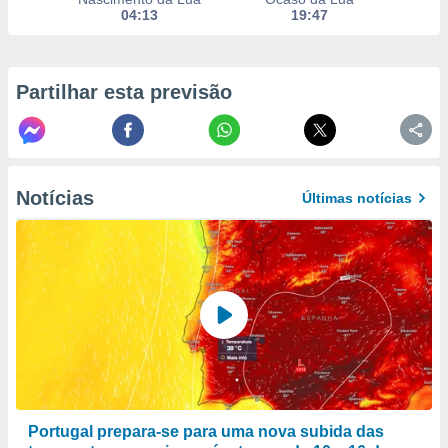
to ou opor-
04:13
19:47
essamento
m qualquer
ando em “
Partilhar esta previsão
 ou na
 Cookies
te.
 nossos
Notícias
Últimas notícias
s o
o de
e/ou aceder
ões num
utilizar
ados para
publicidade,
 para
Portugal prepara-se para uma nova subida das
a, utilizar