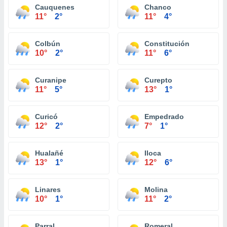
Cauquenes
Chanco
11°
2°
11°
4°
Colbún
Constitución
10°
2°
11°
6°
Curanipe
Curepto
11°
5°
13°
1°
Curicó
Empedrado
12°
2°
7°
1°
Hualañé
Iloca
13°
1°
12°
6°
Linares
Molina
10°
1°
11°
2°
Parral
Romeral