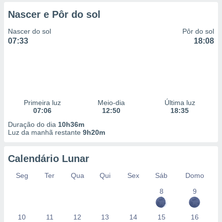
 para
Nascer e Pôr do sol
a, utilizar
Nascer do sol
Pôr do sol
selecionar
07:33
18:08
a, criar
personalizar
tilizar
selecionar
dos, medir
Primeira luz
Meio-dia
Última luz
nho da
07:06
12:50
18:35
, medir o
Duração do dia
10h36m
o dos
Luz da manhã restante
9h20m
r os
ravés de
Calendário Lunar
s ou
Seg
Ter
Qua
Qui
Sex
Sáb
Domo
s de dados
es fontes,
8
9
 e melhorar
ilizar dados
ara
10
11
12
13
14
15
16