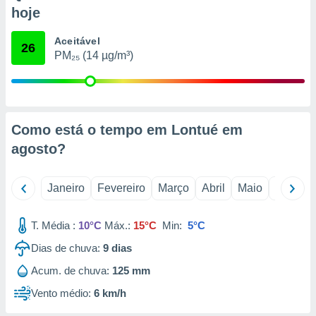
o qual se
hoje
ara tal,
 o seu
Aceitável
26
to ou opor-
PM₂₅ (14 µg/m³)
essamento
m qualquer
ando em “
 ou na
Como está o tempo em Lontué em
 Cookies
te.
agosto
?
 nossos
Janeiro
Fevereiro
Março
Abril
Maio
Junho
s o
T. Média :
10°C
Máx.:
15°C
Min:
5°C
o de
Dias de chuva:
9
dias
e/ou aceder
Acum. de chuva:
125 mm
ões num
utilizar
Vento médio:
6 km/h
ados para
publicidade,