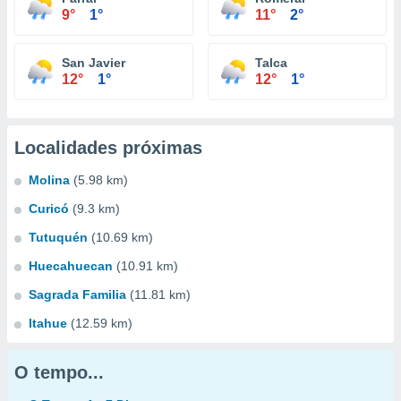
9°
1°
11°
2°
San Javier
Talca
12°
1°
12°
1°
Localidades próximas
Molina
(5.98 km)
Curicó
(9.3 km)
Tutuquén
(10.69 km)
Huecahuecan
(10.91 km)
Sagrada Familia
(11.81 km)
Itahue
(12.59 km)
O tempo...