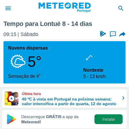
Tempo para Lontué 8 - 14 dias
de
09:15
Sábado
...
 da
empo.pt) foi
Nuvens dispersas
or
5°
is para
e as
 fornecidas
Nordeste
 qualidade.
Sensação de 4°
5
13 km/h
r a este
s das
opções:
Última hora
40 ºC à vista em Portugal na próxima semana:
ookies e
calor intensifica a partir de quarta, 12 de agosto
 forma
Descarregue
GRÁTIS
a app da
Instalar
e digital
Meteored!
da,