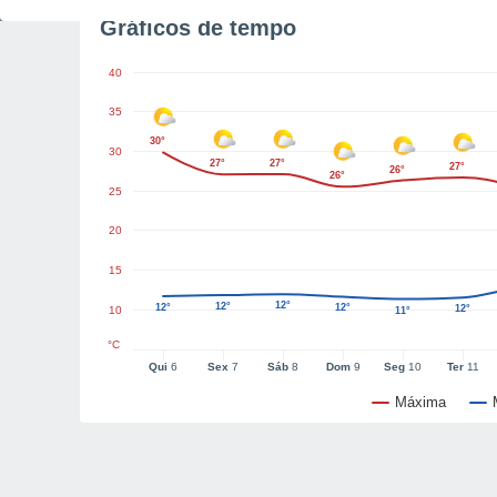
Gráficos de tempo
40
35
30°
30
27°
27°
27°
26°
26°
25
20
15
12°
12°
12°
12°
12°
10
11°
°C
Qui
6
Sex
7
Sáb
8
Dom
9
Seg
10
Ter
11
Máxima