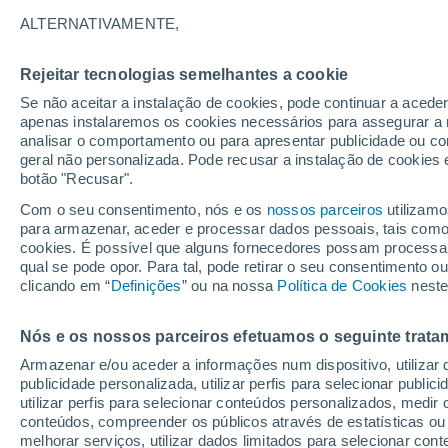
13°
ALTERNATIVAMENTE,
Rejeitar tecnologias semelhantes a cookie
Lua mingu
Se não aceitar a instalação de cookies, pode continuar a acede
Iluminada
Sensação de 13°
apenas instalaremos os cookies necessários para assegurar a 
analisar o comportamento ou para apresentar publicidade ou co
geral não personalizada. Pode recusar a instalação de cookies 
botão "Recusar".
Última hora
Subida das temperaturas, poeiras do Saara e
Com o seu consentimento, nós e os
nossos parceiros
utilizamo
chuva: datas e zonas mais afetadas em Portu
para armazenar, aceder e processar dados pessoais, tais como a
cookies. É possível que alguns fornecedores possam processa
O Tempo 1 - 7 Dias
Atualidade
Mapas de nuvens
qual se pode opor. Para tal, pode retirar o seu consentimento 
clicando em “
Definições
” ou na nossa
Política de Cookies
neste
Nós e os nossos parceiros efetuamos o seguinte trata
Amanhã
Sábado
D
Hoje
Armazenar e/ou aceder a informações num dispositivo, utilizar da
7 Ago.
8 Ago.
6 Ago.
publicidade personalizada, utilizar perfis para selecionar public
utilizar perfis para selecionar conteúdos personalizados, med
conteúdos, compreender os públicos através de estatísticas ou
melhorar serviços, utilizar dados limitados para selecionar cont