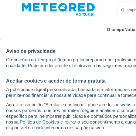
O tempo
Notíc
Aviso de privacidade
O conteúdo da Tempo.pt (tempo.pt) foi preparado por profissiona
qualidade. Pode aceder a este site através das seguintes opçõe
Aceitar cookies e aceder de forma gratuita
Início
Estados Unidos
Estado de Washington
L
A publicidade digital personalizada, baseada em informações r
permite-nos financiar a nossa atividade para continuar a fornec
Tempo em Longview -
Ao clicar no botão "Aceitar e continuar", pode aceder ao websit
nossos parceiros, que nos permitem seguir e analisar o compo
04:45
Quinta
específico para lhe mostrar publicidade e conteúdos persona
nossa
Política de Cookies
e retirar o seu consentimento a qua
disponível na parte inferior da nossa página web.
Nuvens dispersas