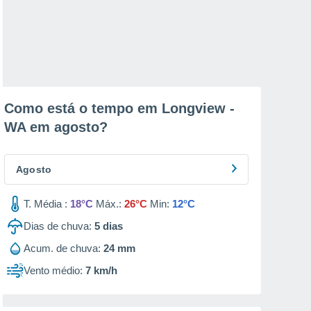
Como está o tempo em Longview -
WA em
agosto
?
Agosto
T. Média :
18°C
Máx.:
26°C
Min:
12°C
Dias de chuva:
5
dias
Acum. de chuva:
24 mm
Vento médio:
7 km/h