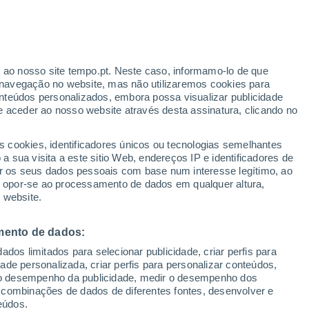
ante
r ao nosso site tempo.pt. Neste caso, informamo-lo de que
:
42%
navegação no website, mas não utilizaremos cookies para
nteúdos personalizados, embora possa visualizar publicidade
e aceder ao nosso website através desta assinatura, clicando no
s cookies, identificadores únicos ou tecnologias semelhantes
gal
 sua visita a este sitio Web, endereços IP e identificadores de
r os seus dados pessoais com base num interesse legítimo, ao
Radar de Chuva
Satélites
Modelos
ou opor-se ao processamento de dados em qualquer altura,
 website.
mento de dados:
omingo
Segunda
Terça
Quarta
dos limitados para selecionar publicidade, criar perfis para
9 Ago.
10 Ago.
11 Ago.
12 Ago.
idade personalizada, criar perfis para personalizar conteúdos,
ir o desempenho da publicidade, medir o desempenho dos
 combinações de dados de diferentes fontes, desenvolver e
eúdos.