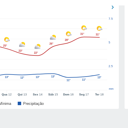
7.5
31°
31°
28°
5
26°
25°
23°
22°
2.5
13°
13°
13°
13°
12°
11°
11°
mm
Qua
12
Qui
13
Sex
14
Sáb
15
Dom
16
Seg
17
Ter
18
Mínima
Precipitação