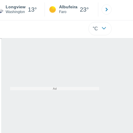
Longview
Albufeira
Lisboa
13°
23°
Washington
Faro
Lisboa
°C