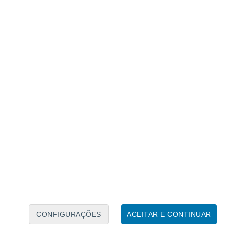
Calendário Lunar
Seg
Ter
Qua
Qui
Sex
Sáb
Domo
6
7
8
9
10
11
12
13
14
15
16
17
18
19
CONFIGURAÇÕES
ACEITAR E CONTINUAR