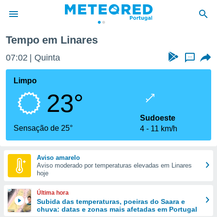
Tempo em Linares
de
07:02
Quinta
...
 da
empo.pt) foi
Limpo
or
23°
is para
e as
 fornecidas
Sudoeste
 qualidade.
Sensação de 25°
4
11 km/h
r a este
s das
opções:
Aviso amarelo
Aviso moderado por temperaturas elevadas em Linares
ookies e
hoje
 forma
Última hora
e digital
Subida das temperaturas, poeiras do Saara e
chuva: datas e zonas mais afetadas em Portugal
da,