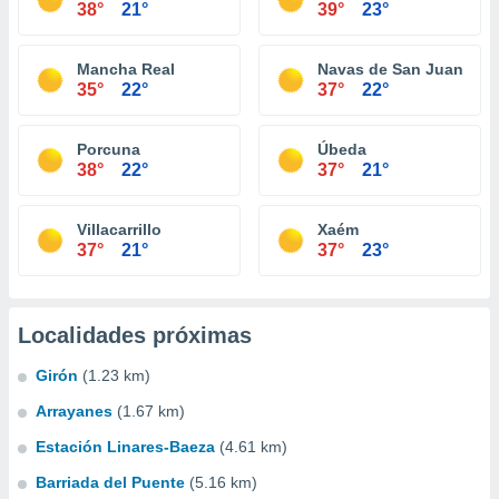
38°
21°
39°
23°
Mancha Real
Navas de San Juan
35°
22°
37°
22°
Porcuna
Úbeda
38°
22°
37°
21°
Villacarrillo
Xaém
37°
21°
37°
23°
Localidades próximas
Girón
(1.23 km)
Arrayanes
(1.67 km)
Estación Linares-Baeza
(4.61 km)
Barriada del Puente
(5.16 km)