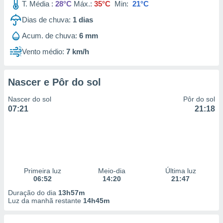
T. Média :
28°C
Máx.:
35°C
Min:
21°C
Dias de chuva:
1
dias
Acum. de chuva:
6 mm
Vento médio:
7 km/h
Nascer e Pôr do sol
Nascer do sol
Pôr do sol
07:21
21:18
Primeira luz
Meio-dia
Última luz
06:52
14:20
21:47
Duração do dia
13h57m
Luz da manhã restante
14h45m