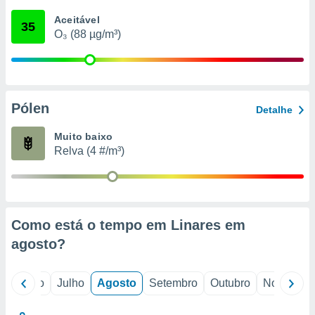
conteúdos.
Aceitável
35
O₃ (88 µg/m³)
ção
ão através
de
,
 e
Pólen
Detalhe
dos,
Muito baixo
publicidade
Relva (4 #/m³)
s, estudos
a e
mento de
ossos 1199
Como está o tempo em Linares em
eiros
agosto
?
o
Junho
Julho
Agosto
Setembro
Outubro
Novembro