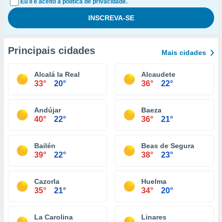
Eu li e aceito a política de privacidade.
Principais cidades
Mais cidades
Alcalá la Real
Alcaudete
33°
20°
36°
22°
Andújar
Baeza
40°
22°
36°
21°
Bailén
Beas de Segura
39°
22°
38°
23°
Cazorla
Huelma
35°
21°
34°
20°
La Carolina
Linares