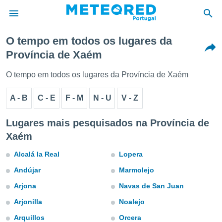
O tempo em todos os lugares da
Província de Xaém
de
 da
O tempo em todos os lugares da Província de Xaém
empo.pt) foi
or
A - B
C - E
F - M
N - U
V - Z
is para
e as
 fornecidas
Lugares mais pesquisados na Província de
 qualidade.
Xaém
r a este
s das
Alcalá la Real
Lopera
opções:
Andújar
Marmolejo
ookies e
 forma
Arjona
Navas de San Juan
Arjonilla
Noalejo
e digital
da,
Arquillos
Orcera