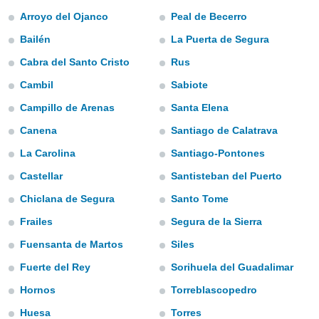
m
Arroyo del Ojanco
Peal de Becerro
 recolhidas
cookies ou
Bailén
La Puerta de Segura
, permite-
Cabra del Santo Cristo
Rus
ar a nossa
Cambil
Sabiote
ara
ACEITAR
 fornecer-
E
Campillo de Arenas
Santa Elena
os de alta
CONTINUAR
sem
Canena
Santiago de Calatrava
sto.
La Carolina
Santiago-Pontones
CONFIGURAÇÕES
o botão
ontinuar",
Castellar
Santisteban del Puerto
r ao
Chiclana de Segura
Santo Tome
itando a
de todos os
Frailes
Segura de la Sierra
óprios ou
parceiros,
Fuensanta de Martos
Siles
rmitem
Fuerte del Rey
Sorihuela del Guadalimar
lisar o
nto no
Hornos
Torreblascopedro
em como
 um perfil
Huesa
Torres