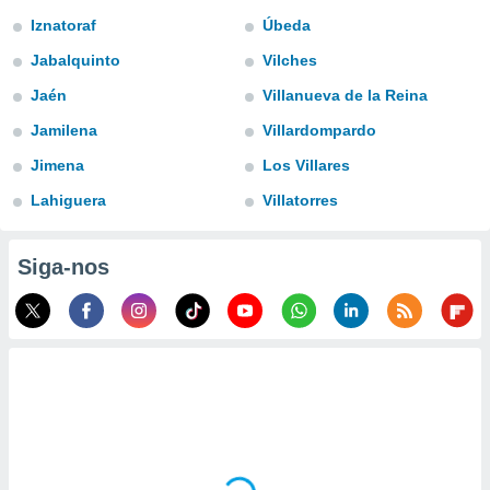
para lhe
Iznatoraf
Úbeda
licidade e
Jabalquinto
Vilches
ados com
esmo. Pode
Jaén
Villanueva de la Reina
ais
Jamilena
Villardompardo
s na nossa
 Cookies
e
Jimena
Los Villares
u
nto a
Lahiguera
Villatorres
omento,
 botão
de cookies
Siga-nos
na parte
nossa
.
IVAMENTE,
as
tes a