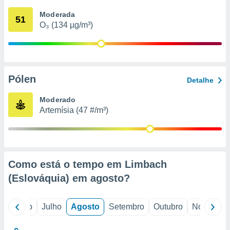
conteúdos.
Moderada
51
O₃ (134 µg/m³)
ção
ão através
de
,
 e
Pólen
Detalhe
dos,
Moderado
publicidade
Artemísia (47 #/m³)
s, estudos
a e
mento de
ossos 1199
Como está o tempo em Limbach
eiros
(Eslováquia) em
agosto
?
o
Junho
Julho
Agosto
Setembro
Outubro
Novembro