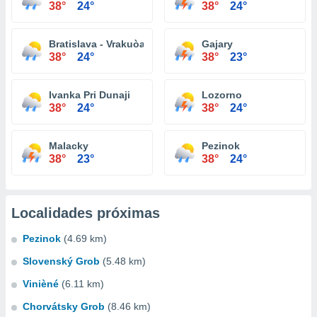
38°
24°
38°
24°
Bratislava - Vrakuòa
Gajary
38°
24°
38°
23°
Ivanka Pri Dunaji
Lozorno
38°
24°
38°
24°
Malacky
Pezinok
38°
23°
38°
24°
Localidades próximas
Pezinok
(4.69 km)
Slovenský Grob
(5.48 km)
Vinièné
(6.11 km)
Chorvátsky Grob
(8.46 km)