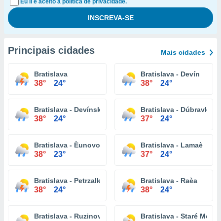
Eu li e aceito a política de privacidade.
Principais cidades
Mais cidades
Bratislava
Bratislava - Devín
38°
24°
38°
24°
Bratislava - Devínska Nová Ves
Bratislava - Dúbravka
38°
24°
37°
24°
Bratislava - Èunovo
Bratislava - Lamaè
38°
23°
37°
24°
Bratislava - Petrzalka
Bratislava - Raèa
38°
24°
38°
24°
Bratislava - Ruzinov
Bratislava - Staré Mesto