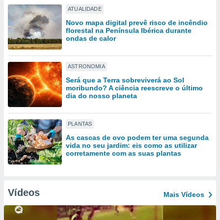
tar a
ATUALIDADE
de cookies,
uar a
Novo mapa digital prevê risco de incêndio
florestal na Península Ibérica durante
osso site
ondas de calor
este caso,
lo de que
talaremos
ASTRONOMIA
s para
Será que a Terra sobreviverá ao Sol
a navegação
moribundo? A ciência reescreve o último
dia do nosso planeta
, mas não
s cookies
ar o
nto ou
PLANTAS
ntar
As cascas de ovo podem ter uma segunda
 ou
vida no seu jardim: eis como as utilizar
corretamente com as suas plantas
dos,
ssa
ublicidade
Vídeos
Mais Vídeos
ada. Pode
nstalação de
ceder ao