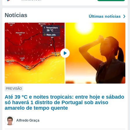
para lhe
licidade e
Notícias
Últimas notícias
ados com
esmo. Pode
ais
s na nossa
 Cookies
e
u
nto a
omento,
 botão
de cookies
na parte
nossa
.
PREVISÃO
IVAMENTE,
Até 39 ºC e noites tropicais: entre hoje e sábado
só haverá 1 distrito de Portugal sob aviso
amarelo de tempo quente
as
tes a
Alfredo Graça