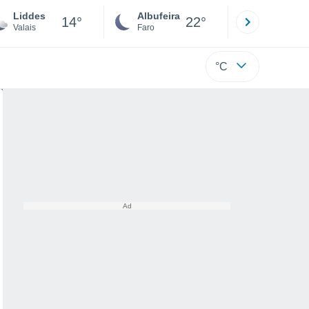
Liddes
Albufeira
Lisboa
14°
22°
Valais
Faro
Lisboa
°C