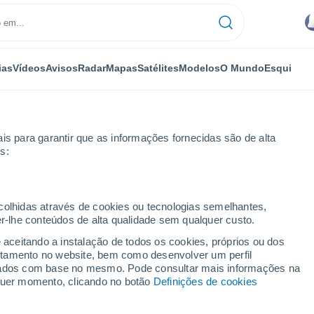
ias
Vídeos
Avisos
Radar
Mapas
Satélites
Modelos
O Mundo
Esqui
is para garantir que as informações fornecidas são de alta
s:
ecolhidas através de cookies ou tecnologias semelhantes,
er-lhe conteúdos de alta qualidade sem qualquer custo.
14 dias
e aceitando a instalação de todos os cookies, próprios ou dos
rtamento no website, bem como desenvolver um perfil
...
lizados com base no mesmo. Pode consultar mais informações na
lquer momento, clicando no botão
Definições de cookies
Por horas
Intervalos nublados nas
próximas horas