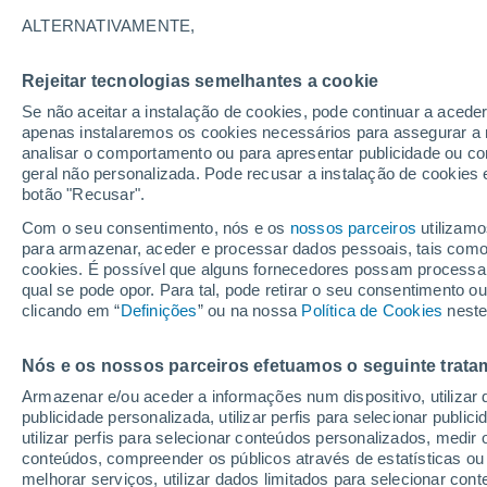
14°
ALTERNATIVAMENTE,
Rejeitar tecnologias semelhantes a cookie
Lua mingu
Se não aceitar a instalação de cookies, pode continuar a acede
Iluminada
Sensação de 14°
apenas instalaremos os cookies necessários para assegurar a 
analisar o comportamento ou para apresentar publicidade ou co
geral não personalizada. Pode recusar a instalação de cookies 
botão "Recusar".
Última hora
Aviso amarelo de tempo quente neste distrito:
Com o seu consentimento, nós e os
nossos parceiros
utilizamo
39 ºC e noites tropicais; saiba até quando
para armazenar, aceder e processar dados pessoais, tais como a
cookies. É possível que alguns fornecedores possam processa
O Tempo 1 - 7 Dias
Atualidade
Mapas de nuvens
qual se pode opor. Para tal, pode retirar o seu consentimento 
clicando em “
Definições
” ou na nossa
Política de Cookies
neste
Nós e os nossos parceiros efetuamos o seguinte trata
Sábado
Domingo
S
Sexta
Armazenar e/ou aceder a informações num dispositivo, utilizar da
15 Ago.
16 Ago.
14 Ago.
publicidade personalizada, utilizar perfis para selecionar public
utilizar perfis para selecionar conteúdos personalizados, med
conteúdos, compreender os públicos através de estatísticas ou
melhorar serviços, utilizar dados limitados para selecionar cont
70%
60%