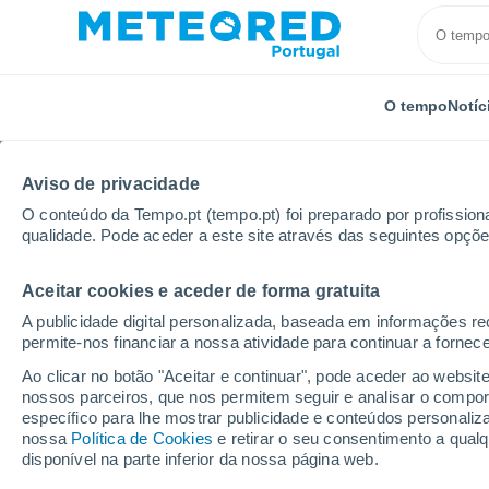
O tempo
Notíc
Aviso de privacidade
O conteúdo da Tempo.pt (tempo.pt) foi preparado por profissiona
qualidade. Pode aceder a este site através das seguintes opçõe
Aceitar cookies e aceder de forma gratuita
Início
Suíça
Valais
Liddes
Próxima semana
A publicidade digital personalizada, baseada em informações r
permite-nos financiar a nossa atividade para continuar a fornec
Tempo para Liddes 8 - 
Ao clicar no botão "Aceitar e continuar", pode aceder ao websit
nossos parceiros, que nos permitem seguir e analisar o compo
02:33
Sexta
específico para lhe mostrar publicidade e conteúdos persona
nossa
Política de Cookies
e retirar o seu consentimento a qua
disponível na parte inferior da nossa página web.
Nuvens dispersas