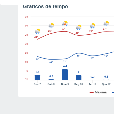
Gráficos de tempo
35
30
27°
27°
26°
25°
25°
25
22°
20
15
15°
15°
13°
13°
12°
10
11°
4.4
5
2.1
2
0.4
0.3
0.2
°C
Sex
7
Sáb
8
Dom
9
Seg
10
Ter
11
Qua
12
Máxima