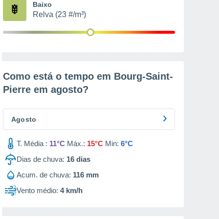
Baixo
Relva (23 #/m³)
Como está o tempo em Bourg-Saint-
Pierre em
agosto
?
Agosto
T. Média :
11°C
Máx.:
15°C
Min:
6°C
Dias de chuva:
16
dias
Acum. de chuva:
116 mm
Vento médio:
4 km/h