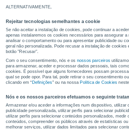
15°
ALTERNATIVAMENTE,
Rejeitar tecnologias semelhantes a cookie
Lua mingu
Se não aceitar a instalação de cookies, pode continuar a acede
Iluminada
Sensação de 15°
apenas instalaremos os cookies necessários para assegurar a 
analisar o comportamento ou para apresentar publicidade ou co
geral não personalizada. Pode recusar a instalação de cookies 
botão "Recusar".
Última hora
Aviso amarelo de tempo quente neste distrito:
Com o seu consentimento, nós e os
nossos parceiros
utilizamo
39 ºC e noites tropicais; saiba até quando
para armazenar, aceder e processar dados pessoais, tais como a
cookies. É possível que alguns fornecedores possam processa
O Tempo 1 - 7 Dias
Atualidade
Mapas de chuva
R
qual se pode opor. Para tal, pode retirar o seu consentimento 
clicando em “
Definições
” ou na nossa
Política de Cookies
neste
Nós e os nossos parceiros efetuamos o seguinte trata
Amanhã
Sábado
D
Hoje
Armazenar e/ou aceder a informações num dispositivo, utilizar da
7 Ago.
8 Ago.
6 Ago.
publicidade personalizada, utilizar perfis para selecionar public
utilizar perfis para selecionar conteúdos personalizados, med
conteúdos, compreender os públicos através de estatísticas ou
melhorar serviços, utilizar dados limitados para selecionar cont
80%
60%