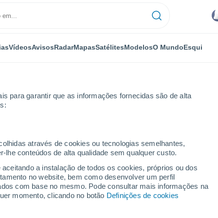
ias
Vídeos
Avisos
Radar
Mapas
Satélites
Modelos
O Mundo
Esqui
is para garantir que as informações fornecidas são de alta
s:
ecolhidas através de cookies ou tecnologias semelhantes,
er-lhe conteúdos de alta qualidade sem qualquer custo.
Pierre
e aceitando a instalação de todos os cookies, próprios ou dos
rtamento no website, bem como desenvolver um perfil
...
lizados com base no mesmo. Pode consultar mais informações na
lquer momento, clicando no botão
Definições de cookies
Por horas
Bancos de névoa nas próximas
horas