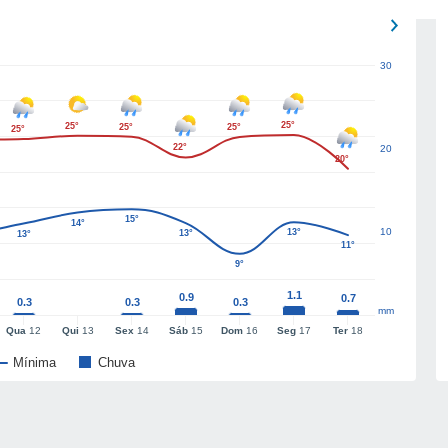
30
25°
25°
25°
25°
25°
22°
20
20°
15°
14°
10
13°
13°
13°
11°
9°
1.1
0.9
0.7
0.3
0.3
0.3
mm
Qua
12
Qui
13
Sex
14
Sáb
15
Dom
16
Seg
17
Ter
18
Mínima
Chuva