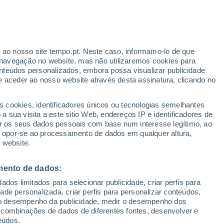
ante
r ao nosso site tempo.pt. Neste caso, informamo-lo de que
:
46%
navegação no website, mas não utilizaremos cookies para
nteúdos personalizados, embora possa visualizar publicidade
e aceder ao nosso website através desta assinatura, clicando no
 até
s cookies, identificadores únicos ou tecnologias semelhantes
 sua visita a este sitio Web, endereços IP e identificadores de
r os seus dados pessoais com base num interesse legítimo, ao
adar de Chuva
Satélites
Modelos
ou opor-se ao processamento de dados em qualquer altura,
 website.
mento de dados:
omingo
Segunda
Terça
Quarta
dos limitados para selecionar publicidade, criar perfis para
9 Ago.
10 Ago.
11 Ago.
12 Ago.
idade personalizada, criar perfis para personalizar conteúdos,
ir o desempenho da publicidade, medir o desempenho dos
 combinações de dados de diferentes fontes, desenvolver e
eúdos.
90%
90%
50%