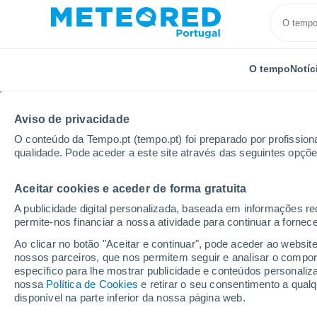
O tempo
Notíc
Aviso de privacidade
O conteúdo da Tempo.pt (tempo.pt) foi preparado por profissiona
qualidade. Pode aceder a este site através das seguintes opçõe
Aceitar cookies e aceder de forma gratuita
Início
Suíça
Valais
Bourg-Saint-Pierre
A publicidade digital personalizada, baseada em informações r
permite-nos financiar a nossa atividade para continuar a fornec
Tempo em Bourg-Saint-
Ao clicar no botão "Aceitar e continuar", pode aceder ao websit
nossos parceiros, que nos permitem seguir e analisar o compo
22:24
Quinta
específico para lhe mostrar publicidade e conteúdos persona
nossa
Política de Cookies
e retirar o seu consentimento a qua
disponível na parte inferior da nossa página web.
Nuvens dispersas