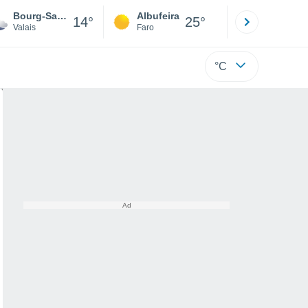
Bourg-Saint-Pierre
Albufeira
Lisboa
14°
25°
Valais
Faro
Lisboa
°C