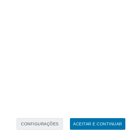
Calendário Lunar
Seg
Ter
Qua
Qui
Sex
Sáb
Domo
6
7
8
9
10
11
12
13
14
15
16
17
18
19
CONFIGURAÇÕES
ACEITAR E CONTINUAR