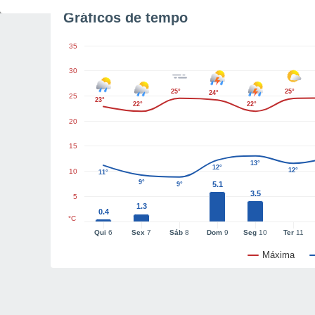
Gráficos de tempo
35
30
25°
25°
24°
25
23°
22°
22°
20
15
13°
12°
12°
10
11°
9°
5.1
9°
3.5
5
1.3
0.4
°C
Qui
6
Sex
7
Sáb
8
Dom
9
Seg
10
Ter
11
Máxima