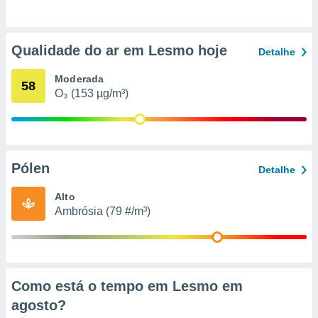
o qual se
ara tal,
 o seu
Qualidade do ar em Lesmo hoje
to ou opor-
Detalhe
essamento
m qualquer
Moderada
58
ando em “
O₃ (153 µg/m³)
 ou na
 Cookies
te.
Pólen
Detalhe
 nossos
Alto
s o
Ambrósia (79 #/m³)
o de
e/ou aceder
ões num
Como está o tempo em Lesmo em
utilizar
ados para
agosto
?
publicidade,