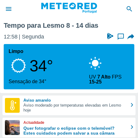
Tempo para Lesmo 8 - 14 dias
de
12:58
Segunda
...
 da
empo.pt) foi
Limpo
or
34°
is para
e as
 fornecidas
UV
7 Alto
FPS
 qualidade.
Sensação de 34°
15-25
r a este
s das
opções:
Aviso amarelo
Aviso moderado por temperaturas elevadas em Lesmo
ookies e
hoje
 forma
Actualidade
e digital
Quer fotografar o eclipse com o telemóvel?
Estes cuidados podem salvar a sua câmara
da,