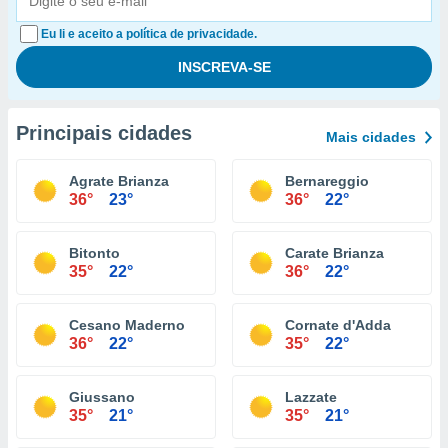
Eu li e aceito a política de privacidade.
Principais cidades
Mais cidades
Agrate Brianza
Bernareggio
36°
23°
36°
22°
Bitonto
Carate Brianza
35°
22°
36°
22°
Cesano Maderno
Cornate d'Adda
36°
22°
35°
22°
Giussano
Lazzate
35°
21°
35°
21°