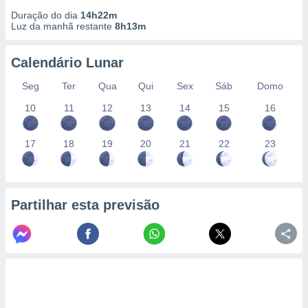
conteúdos.
Duração do dia
14h22m
Luz da manhã restante
8h13m
ção
Calendário Lunar
ão através
de
Seg
Ter
Qua
Qui
Sex
Sáb
Domo
,
 e
10
11
12
13
14
15
16
dos,
publicidade
17
18
19
20
21
22
23
s, estudos
a e
mento de
Partilhar esta previsão
ossos 1199
eiros