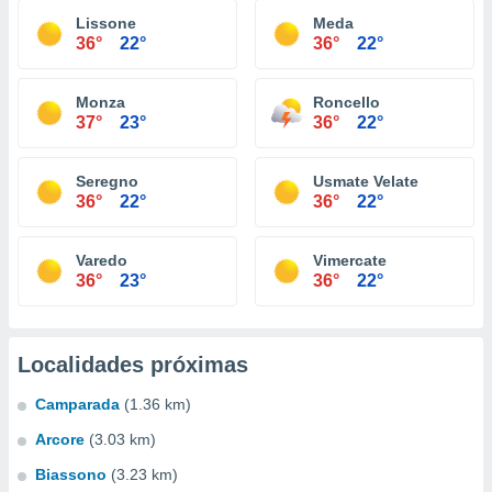
Lissone
Meda
36°
22°
36°
22°
Monza
Roncello
37°
23°
36°
22°
Seregno
Usmate Velate
36°
22°
36°
22°
Varedo
Vimercate
36°
23°
36°
22°
Localidades próximas
Camparada
(1.36 km)
Arcore
(3.03 km)
Biassono
(3.23 km)