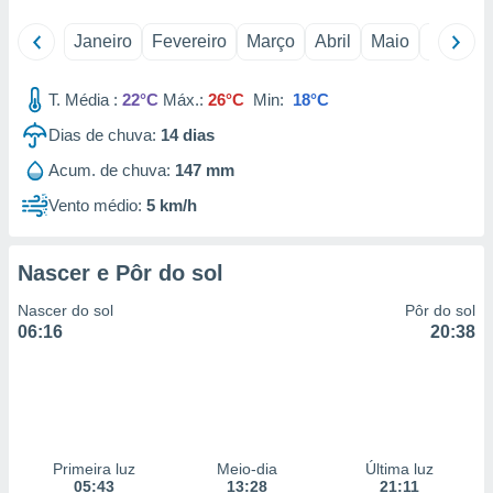
 para
Janeiro
Fevereiro
Março
Abril
Maio
Junho
a, utilizar
selecionar
T. Média :
22°C
Máx.:
26°C
Min:
18°C
a, criar
Dias de chuva:
14
dias
personalizar
tilizar
Acum. de chuva:
147 mm
selecionar
Vento médio:
5 km/h
dos, medir
nho da
, medir o
Nascer e Pôr do sol
o dos
Nascer do sol
Pôr do sol
r os
06:16
20:38
ravés de
s ou
s de dados
es fontes,
 e melhorar
ilizar dados
Primeira luz
Meio-dia
Última luz
ara
05:43
13:28
21:11