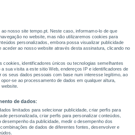
r ao nosso site tempo.pt. Neste caso, informamo-lo de que
/h
navegação no website, mas não utilizaremos cookies para
nteúdos personalizados, embora possa visualizar publicidade
e aceder ao nosso website através desta assinatura, clicando no
 até
s cookies, identificadores únicos ou tecnologias semelhantes
 sua visita a este sitio Web, endereços IP e identificadores de
r os seus dados pessoais com base num interesse legítimo, ao
Radar de Chuva
Satélites
Modelos
ou opor-se ao processamento de dados em qualquer altura,
 website.
mento de dados:
omingo
Segunda
Terça
Quarta
dos limitados para selecionar publicidade, criar perfis para
9 Ago.
10 Ago.
11 Ago.
12 Ago.
idade personalizada, criar perfis para personalizar conteúdos,
ir o desempenho da publicidade, medir o desempenho dos
 combinações de dados de diferentes fontes, desenvolver e
eúdos.
80%
80%