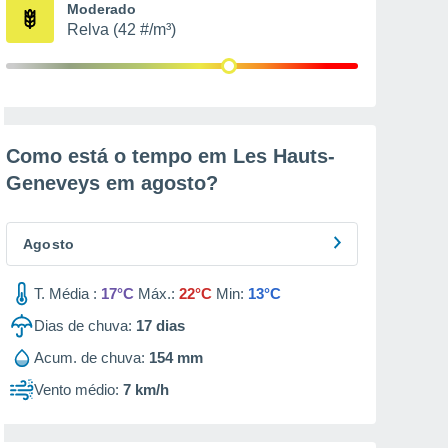
Moderado
Relva (42 #/m³)
Como está o tempo em Les Hauts-
Geneveys em
agosto
?
Agosto
T. Média :
17°C
Máx.:
22°C
Min:
13°C
Dias de chuva:
17
dias
Acum. de chuva:
154 mm
Vento médio:
7 km/h