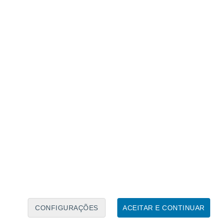
Calendário Lunar
Seg
Ter
Qua
Qui
Sex
Sáb
Domo
6
7
8
9
10
11
12
13
14
15
16
17
18
19
CONFIGURAÇÕES
ACEITAR E CONTINUAR