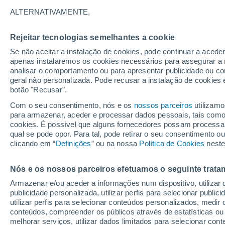
21°
ALTERNATIVAMENTE,
Rejeitar tecnologias semelhantes a cookie
Noroeste
Se não aceitar a instalação de cookies, pode continuar a acede
Sensação de 21°
14
-
35 km
apenas instalaremos os cookies necessários para assegurar a 
analisar o comportamento ou para apresentar publicidade ou co
geral não personalizada. Pode recusar a instalação de cookies 
botão "Recusar".
Última hora
Aviso amarelo de tempo quente neste distrito:
Com o seu consentimento, nós e os
nossos parceiros
utilizamo
39 ºC e noites tropicais; saiba até quando
para armazenar, aceder e processar dados pessoais, tais como a
cookies. É possível que alguns fornecedores possam processa
O Tempo 1 - 7 Dias
Atualidade
Mapas de nuvens
qual se pode opor. Para tal, pode retirar o seu consentimento 
clicando em “
Definições
” ou na nossa
Política de Cookies
neste
Nós e os nossos parceiros efetuamos o seguinte trata
Amanhã
Sábado
D
Hoje
Armazenar e/ou aceder a informações num dispositivo, utilizar da
7 Ago.
8 Ago.
6 Ago.
publicidade personalizada, utilizar perfis para selecionar public
utilizar perfis para selecionar conteúdos personalizados, med
conteúdos, compreender os públicos através de estatísticas ou
melhorar serviços, utilizar dados limitados para selecionar cont