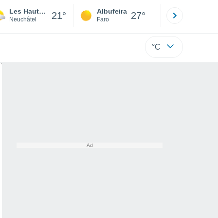
Les Hauts-Geneveys
Albufeira
Lisboa
21°
27°
Neuchâtel
Faro
Lisboa
°C