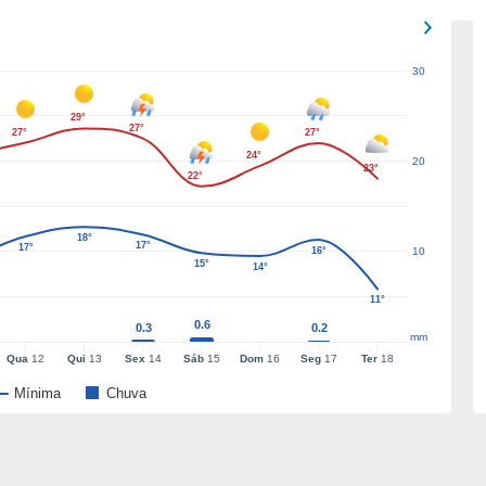
30
29°
27°
27°
27°
24°
20
23°
22°
18°
17°
17°
16°
10
15°
14°
11°
0.6
0.3
0.2
mm
Qua
12
Qui
13
Sex
14
Sáb
15
Dom
16
Seg
17
Ter
18
Mínima
Chuva