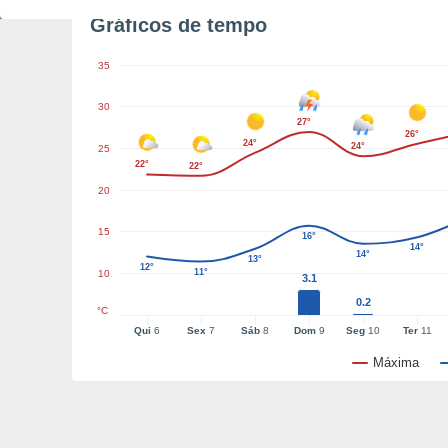
Gráficos de tempo
35
30
27°
26°
24°
24°
25
22°
22°
20
15
16°
14°
14°
13°
12°
11°
10
3.1
0.2
°C
Qui
6
Sex
7
Sáb
8
Dom
9
Seg
10
Ter
11
Máxima