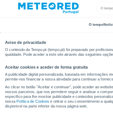
O tempo
Notíc
Aviso de privacidade
O conteúdo da Tempo.pt (tempo.pt) foi preparado por profissiona
qualidade. Pode aceder a este site através das seguintes opçõe
Aceitar cookies e aceder de forma gratuita
Início
Suíça
Cantão de Neuchâtel
Les Hauts-G
A publicidade digital personalizada, baseada em informações r
permite-nos financiar a nossa atividade para continuar a fornec
Tempo em Les Hauts-
Ao clicar no botão "Aceitar e continuar", pode aceder ao websit
nossos parceiros, que nos permitem seguir e analisar o compo
16:38
Quinta
específico para lhe mostrar publicidade e conteúdos persona
nossa
Política de Cookies
e retirar o seu consentimento a qua
disponível na parte inferior da nossa página web.
Nuvens dispersas