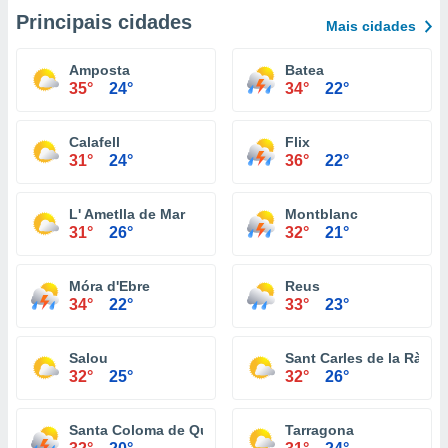
Principais cidades
Mais cidades
Amposta
Batea
35°
24°
34°
22°
Calafell
Flix
31°
24°
36°
22°
L' Ametlla de Mar
Montblanc
31°
26°
32°
21°
Móra d'Ebre
Reus
34°
22°
33°
23°
Salou
Sant Carles de la Ràpita
32°
25°
32°
26°
Santa Coloma de Queralt
Tarragona