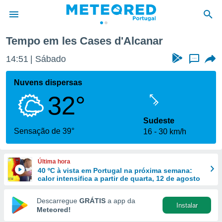
Cases d'Alcanar
Tempo em les Cases d'Alcanar
de
14:51
Sábado
...
 da
empo.pt) foi
Nuvens dispersas
or
32°
is para
e as
 fornecidas
Sudeste
 qualidade.
Sensação de 39°
16
30 km/h
r a este
s das
opções:
Última hora
40 ºC à vista em Portugal na próxima semana:
ookies e
calor intensifica a partir de quarta, 12 de agosto
 forma
Descarregue
GRÁTIS
a app da
Instalar
e digital
Meteored!
da,