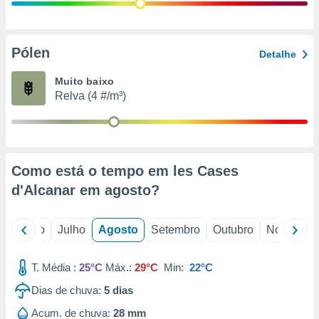
conteúdos.
ção
Pólen
Detalhe
ão através
de
Muito baixo
,
Relva (4 #/m³)
 e
dos,
publicidade
s, estudos
Como está o tempo em les Cases
a e
mento de
d'Alcanar em
agosto
?
ossos 1199
o
Junho
Julho
Agosto
Setembro
Outubro
Novembro
eiros
T. Média :
25°C
Máx.:
29°C
Min:
22°C
Dias de chuva:
5
dias
Acum. de chuva:
28 mm