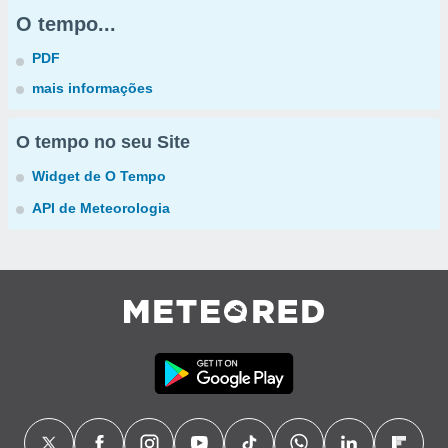
O tempo...
PDF
mais informações
O tempo no seu Site
Widget de O Tempo
API de Meteorologia