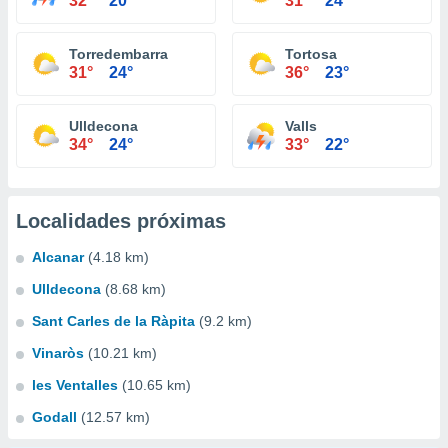
32°
20°
31°
24°
Torredembarra
Tortosa
31°
24°
36°
23°
Ulldecona
Valls
34°
24°
33°
22°
Localidades próximas
Alcanar
(4.18 km)
Ulldecona
(8.68 km)
Sant Carles de la Ràpita
(9.2 km)
Vinaròs
(10.21 km)
les Ventalles
(10.65 km)
Godall
(12.57 km)