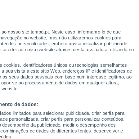
r ao nosso site tempo.pt. Neste caso, informamo-lo de que
/h
navegação no website, mas não utilizaremos cookies para
nteúdos personalizados, embora possa visualizar publicidade
e aceder ao nosso website através desta assinatura, clicando no
te
s cookies, identificadores únicos ou tecnologias semelhantes
 sua visita a este sitio Web, endereços IP e identificadores de
r os seus dados pessoais com base num interesse legítimo, ao
Radar de Chuva
Satélites
Modelos
ou opor-se ao processamento de dados em qualquer altura,
 website.
mento de dados:
Quarta
Quinta
Sexta
Sábado
dos limitados para selecionar publicidade, criar perfis para
12 Ago.
13 Ago.
14 Ago.
15 Ago.
idade personalizada, criar perfis para personalizar conteúdos,
ir o desempenho da publicidade, medir o desempenho dos
 combinações de dados de diferentes fontes, desenvolver e
eúdos.