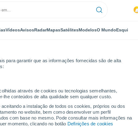
ias
Vídeos
Avisos
Radar
Mapas
Satélites
Modelos
O Mundo
Esqui
is para garantir que as informações fornecidas são de alta
s:
ona
Amposta
ecolhidas através de cookies ou tecnologias semelhantes,
er-lhe conteúdos de alta qualidade sem qualquer custo.
e aceitando a instalação de todos os cookies, próprios ou dos
rtamento no website, bem como desenvolver um perfil
...
lizados com base no mesmo. Pode consultar mais informações na
lquer momento, clicando no botão
Definições de cookies
Por horas
Calor húmido sufocante nas
próximas horas