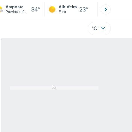
Amposta
Albufeira
Lisboa
34°
23°
Province of Tarragona
Faro
Lisboa
°C