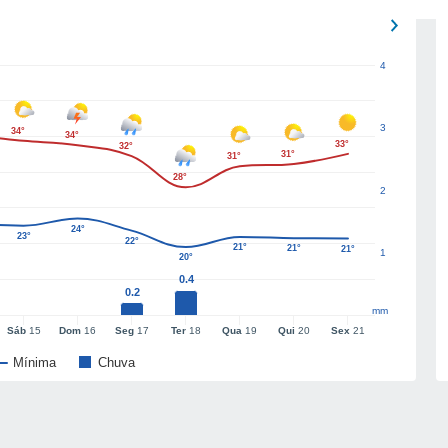
4
3
34°
34°
33°
32°
31°
31°
28°
2
24°
23°
22°
21°
21°
21°
1
20°
0.4
0.2
mm
Sáb
15
Dom
16
Seg
17
Ter
18
Qua
19
Qui
20
Sex
21
Mínima
Chuva