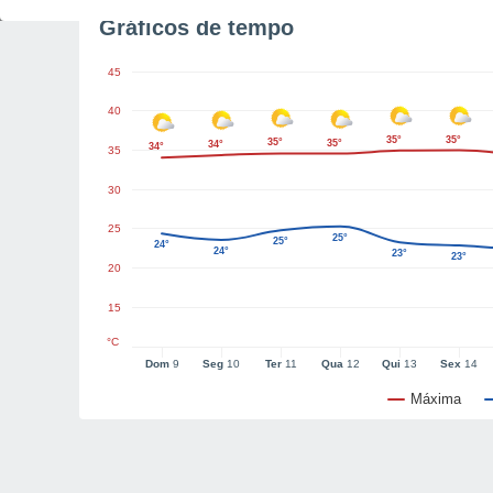
Gráficos de tempo
45
40
35°
35°
35°
35°
34°
34°
35
30
25
25°
25°
24°
24°
23°
23°
20
15
°C
Dom
9
Seg
10
Ter
11
Qua
12
Qui
13
Sex
14
Máxima