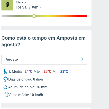
Baixo
Relva (7 #/m³)
Como está o tempo em Amposta em
agosto
?
Agosto
T. Média :
24°C
Máx.:
28°C
Min:
21°C
Dias de chuva:
6
dias
Acum. de chuva:
36 mm
Vento médio:
10 km/h