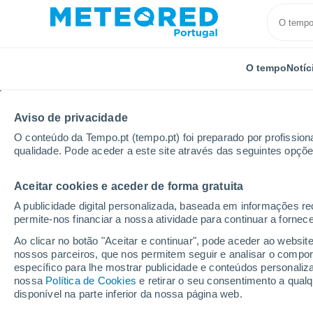
O tempo
Notíc
Aviso de privacidade
O conteúdo da Tempo.pt (tempo.pt) foi preparado por profissiona
qualidade. Pode aceder a este site através das seguintes opçõe
Aceitar cookies e aceder de forma gratuita
Início
Espanha
Catalunha
Província de Tarrag
A publicidade digital personalizada, baseada em informações r
permite-nos financiar a nossa atividade para continuar a fornec
Tempo em Amposta
Ao clicar no botão "Aceitar e continuar", pode aceder ao websit
nossos parceiros, que nos permitem seguir e analisar o compo
15:02
Domingo
específico para lhe mostrar publicidade e conteúdos persona
nossa
Política de Cookies
e retirar o seu consentimento a qua
disponível na parte inferior da nossa página web.
Nuvens dispersas