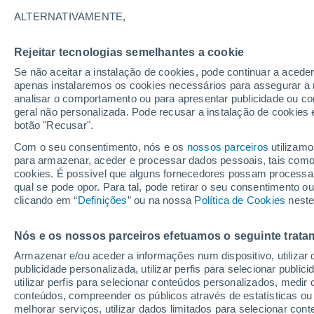
33°
ALTERNATIVAMENTE,
Rejeitar tecnologias semelhantes a cookie
Sudeste
Se não aceitar a instalação de cookies, pode continuar a acede
Sensação de 37°
17
-
38 km
apenas instalaremos os cookies necessários para assegurar a 
analisar o comportamento ou para apresentar publicidade ou co
geral não personalizada. Pode recusar a instalação de cookies 
botão "Recusar".
Astronomia
Incrível: descoberto um planeta potencialmen
Com o seu consentimento, nós e os
nossos parceiros
utilizamo
habitável a apenas 25 anos-luz da Terra
para armazenar, aceder e processar dados pessoais, tais como a
cookies. É possível que alguns fornecedores possam processa
O Tempo 1 - 7 Dias
Atualidade
Mapas de nuvens
qual se pode opor. Para tal, pode retirar o seu consentimento 
clicando em “
Definições
” ou na nossa
Política de Cookies
neste
Nós e os nossos parceiros efetuamos o seguinte trata
Amanhã
Terça
Hoje
Armazenar e/ou aceder a informações num dispositivo, utilizar da
10 Ago.
11 Ago.
9 Ago.
publicidade personalizada, utilizar perfis para selecionar public
utilizar perfis para selecionar conteúdos personalizados, med
conteúdos, compreender os públicos através de estatísticas ou
melhorar serviços, utilizar dados limitados para selecionar cont