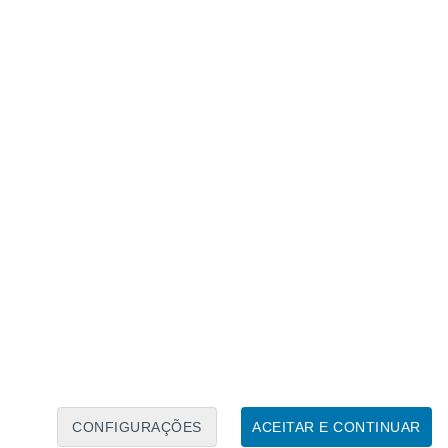
Calendário Lunar
Seg
Ter
Qua
Qui
Sex
Sáb
Domo
9
10
11
12
13
14
15
16
17
18
19
20
21
22
CONFIGURAÇÕES
ACEITAR E CONTINUAR