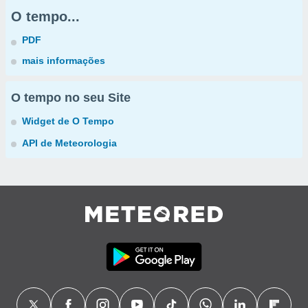
O tempo...
PDF
mais informações
O tempo no seu Site
Widget de O Tempo
API de Meteorologia