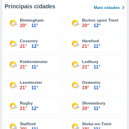
Principais cidades
Mais cidades
Birmingham
Burton upon Trent
20°
11°
20°
12°
Coventry
Hereford
21°
12°
21°
11°
Kidderminster
Ledbury
21°
11°
21°
11°
Leominster
Oswestry
21°
11°
19°
11°
Rugby
Shrewsbury
21°
12°
20°
11°
Stafford
Stoke-on-Trent