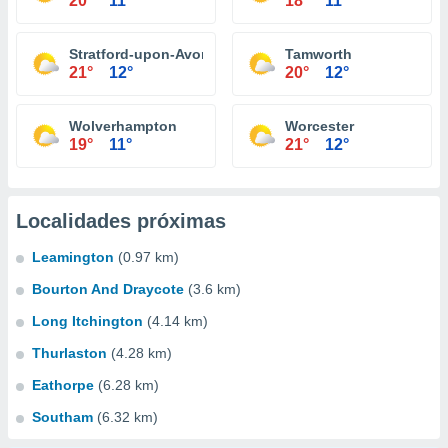
20°
11°
18°
11°
Stratford-upon-Avon
Tamworth
21°
12°
20°
12°
Wolverhampton
Worcester
19°
11°
21°
12°
Localidades próximas
Leamington
(0.97 km)
Bourton And Draycote
(3.6 km)
Long Itchington
(4.14 km)
Thurlaston
(4.28 km)
Eathorpe
(6.28 km)
Southam
(6.32 km)