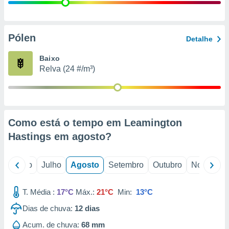
conteúdos.
ção
Pólen
Detalhe
ão através
de
Baixo
,
Relva (24 #/m³)
 e
dos,
publicidade
s, estudos
Como está o tempo em Leamington
a e
mento de
Hastings em
agosto
?
ossos 1199
o
Junho
Julho
Agosto
Setembro
Outubro
Novembro
eiros
T. Média :
17°C
Máx.:
21°C
Min:
13°C
Dias de chuva:
12
dias
Acum. de chuva:
68 mm