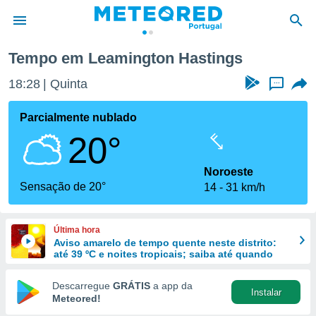
s
Tempo em Leamington Hastings
de
18:28
Quinta
...
 da
empo.pt) foi
Parcialmente nublado
or
20°
is para
e as
 fornecidas
Noroeste
 qualidade.
Sensação de 20°
14
31 km/h
r a este
s das
opções:
Última hora
Aviso amarelo de tempo quente neste distrito:
ookies e
até 39 ºC e noites tropicais; saiba até quando
 forma
Descarregue
GRÁTIS
a app da
Instalar
e digital
Meteored!
da,