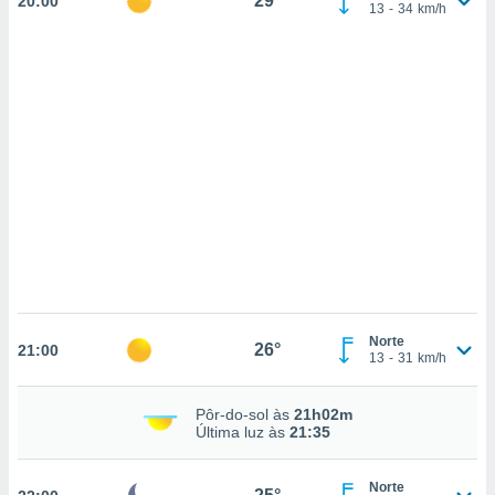
29°
20:00
ados com
13
-
34
km/h
esmo. Pode
ais
s na nossa
 Cookies
e
u
nto a
omento,
 botão
de cookies
na parte
nossa
.
IVAMENTE,
Norte
26°
21:00
13
-
31
km/h
as
tes a
Pôr-do-sol às
21h02m
Última luz às
21:35
tar a
de cookies,
uar a
Norte