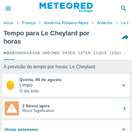
de
Início
França
Auvérnia-Ródano-Alpes
Ardèche
Le Ch
 da
empo.pt) foi
Tempo para Le Cheylard por
or
horas
is para
e as
 fornecidas
HOJE
AMANHÃ
SÁB. 08
DOMO. 09
SEG. 10
TER. 11
QUA. 12
QUI. 13
S
 qualidade.
r a este
A previsão do tempo por horas: Le Cheylard
s das
opções:
Quinta, 06 de agosto
Limpo
ookies e
O dia todo
 forma
e digital
2 Avisos agora
Risco Significativo
da,
m
 recolhidas
cookies ou
Horas anteriores