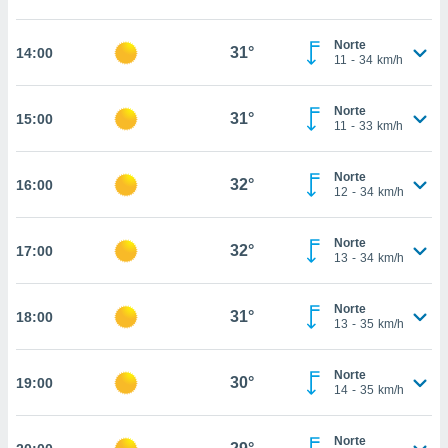
, permite-
ar a nossa
Norte
31°
14:00
11
-
34
km/h
ara
ACEITAR
 fornecer-
E
os de alta
CONTINUAR
Norte
31°
15:00
sem
11
-
33
km/h
sto.
CONFIGURAÇÕES
o botão
Norte
32°
16:00
ontinuar",
12
-
34
km/h
r ao
itando a
Norte
de todos os
32°
17:00
13
-
34
km/h
óprios ou
parceiros,
rmitem
Norte
31°
18:00
lisar o
13
-
35
km/h
nto no
em como
Norte
 um perfil
30°
19:00
14
-
35
km/h
para lhe
licidade e
Norte