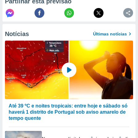
Partilhar esta previsão
to ou opor-
essamento
m qualquer
ando em “
 ou na
Notícias
Últimas notícias
 Cookies
te.
 nossos
s o
o de
e/ou aceder
ões num
Até 39 ºC e noites tropicais: entre hoje e sábado só
utilizar
haverá 1 distrito de Portugal sob aviso amarelo de
ados para
tempo quente
publicidade,
 para
a, utilizar