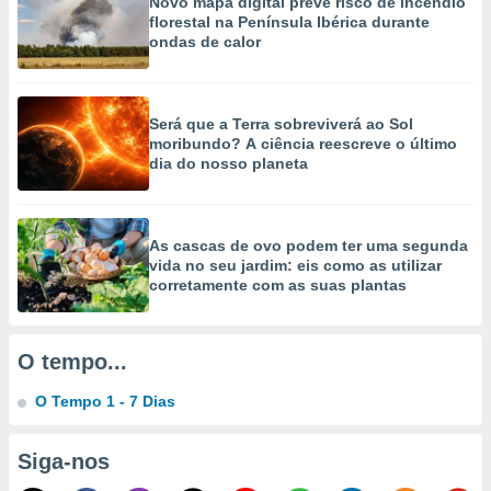
Novo mapa digital prevê risco de incêndio
selecionar
florestal na Península Ibérica durante
ondas de calor
a, criar
personalizar
tilizar
selecionar
Será que a Terra sobreviverá ao Sol
moribundo? A ciência reescreve o último
dos, medir
dia do nosso planeta
nho da
, medir o
o dos
As cascas de ovo podem ter uma segunda
r os
vida no seu jardim: eis como as utilizar
ravés de
corretamente com as suas plantas
s ou
s de dados
es fontes,
O tempo...
 e melhorar
ilizar dados
O Tempo 1 - 7 Dias
ara
conteúdos.
Siga-nos
ção