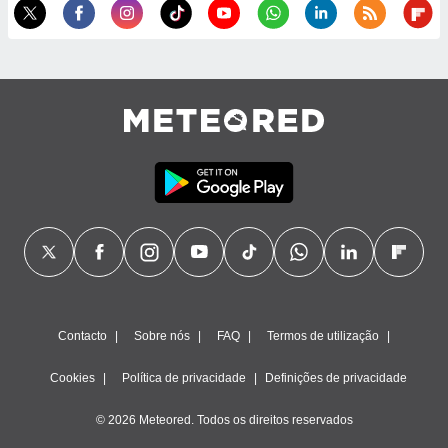
ão através
de
,
 e
dos,
publicidade
s, estudos
a e
mento de
ossos 1199
eiros
Contacto
Sobre nós
FAQ
Termos de utilização
Cookies
Política de privacidade
Definições de privacidade
© 2026 Meteored. Todos os direitos reservados