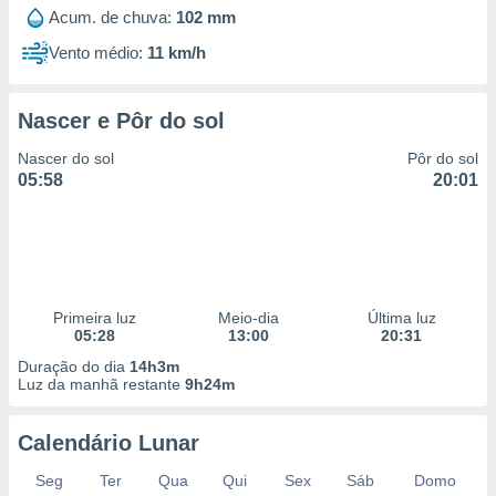
 para
Acum. de chuva:
102 mm
Vento médio:
11 km/h
a, utilizar
selecionar
Nascer e Pôr do sol
a, criar
personalizar
Nascer do sol
Pôr do sol
tilizar
05:58
20:01
selecionar
dos, medir
nho da
, medir o
o dos
Primeira luz
Meio-dia
Última luz
r os
05:28
13:00
20:31
ravés de
Duração do dia
14h3m
s ou
Luz da manhã restante
9h24m
s de dados
es fontes,
 e melhorar
Calendário Lunar
ilizar dados
ara
Seg
Ter
Qua
Qui
Sex
Sáb
Domo