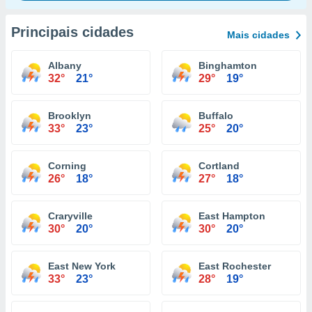
Principais cidades
Mais cidades
Albany
Binghamton
32°
21°
29°
19°
Brooklyn
Buffalo
33°
23°
25°
20°
Corning
Cortland
26°
18°
27°
18°
Craryville
East Hampton
30°
20°
30°
20°
East New York
East Rochester
33°
23°
28°
19°