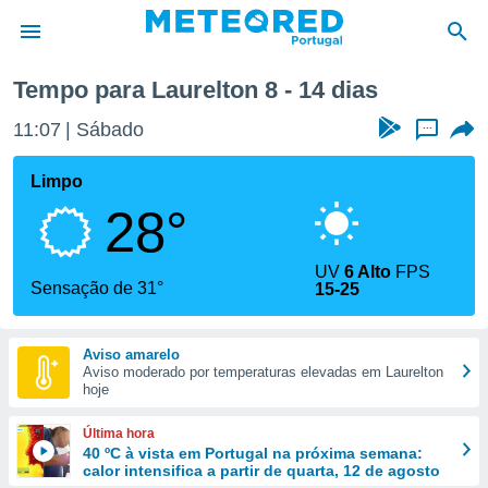
Próxima semana
Tempo para Laurelton 8 - 14 dias
de
11:07
Sábado
...
 da
empo.pt) foi
Limpo
or
28°
is para
e as
 fornecidas
UV
6 Alto
FPS
 qualidade.
Sensação de 31°
15-25
r a este
s das
opções:
Aviso amarelo
Aviso moderado por temperaturas elevadas em Laurelton
ookies e
hoje
 forma
Última hora
e digital
40 ºC à vista em Portugal na próxima semana:
calor intensifica a partir de quarta, 12 de agosto
da,