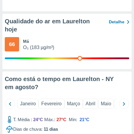
o qual se
ara tal,
 o seu
Qualidade do ar em Laurelton
to ou opor-
Detalhe
essamento
hoje
m qualquer
ando em “
Má
66
 ou na
O₃ (183 µg/m³)
 Cookies
te.
 nossos
Como está o tempo em Laurelton - NY
s o
em
agosto
?
o de
Janeiro
Fevereiro
Março
Abril
Maio
Junho
e/ou aceder
ões num
T. Média :
24°C
Máx.:
27°C
Min:
21°C
utilizar
ados para
Dias de chuva:
11
dias
publicidade,