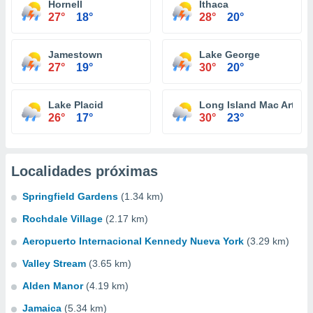
Hornell
Ithaca
27°
18°
28°
20°
Jamestown
Lake George
27°
19°
30°
20°
Lake Placid
Long Island Mac Arthur A
26°
17°
30°
23°
Localidades próximas
Springfield Gardens
(1.34 km)
Rochdale Village
(2.17 km)
Aeropuerto Internacional Kennedy Nueva York
(3.29 km)
Valley Stream
(3.65 km)
Alden Manor
(4.19 km)
Jamaica
(5.34 km)